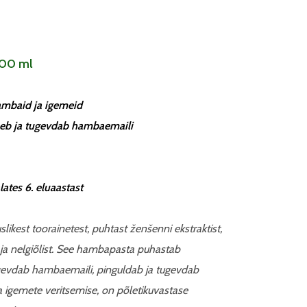
100 ml
hambaid ja igemeid
tseb ja tugevdab hambaemaili
lates 6. eluaastast
likest toorainetest, puhtast ženšenni ekstraktist,
t ja nelgiõlist. See hambapasta puhastab
tugevdab hambaemaili, pinguldab ja tugevdab
 igemete veritsemise, on põletikuvastase