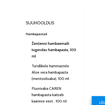
SUUHOOLDUS
Hambapastad
Ženšenni hambaemaili
tugevdav hambapasta, 100
ml
Tundlikele hammastele
Aloe vera hambapasta
(mentoolivaba), 100 ml
Fluorivaba CAREN
hambapasta kaitseb
kaariese eest , 100 ml
LI