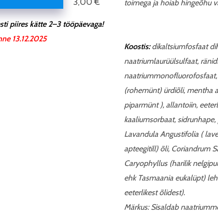
3,00 €
toimega ja hoiab hingeõhu v
ti piires kätte 2–3 tööpäevaga!
nne 13.12.2025
Koostis:
dikaltsiumfosfaat dih
naatriumlaurüülsulfaat, räni
naatriummonofluorofosfaat, 
(rohemünt) ürdiõli, mentha ar
piparmünt ), allantoiin, eeter
kaaliumsorbaat, sidrunhape,
Lavandula Angustifolia ( lave
apteegitill) õli, Coriandrum
Caryophyllus (harilik nelgipu
ehk Tasmaania eukalüpt) lehe
eeterlikest õlidest).
Märkus: Sisaldab naatriumm