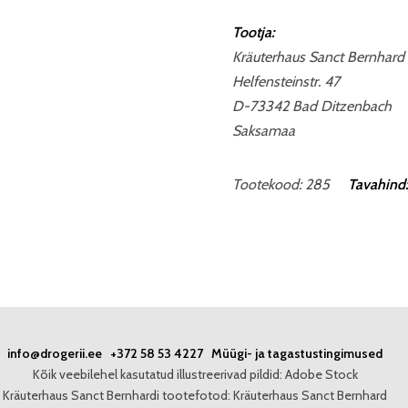
Tootja:
Kräuterhaus Sanct Bernhard
Helfensteinstr. 47
D-73342 Bad Ditzenbach
Saksamaa
Tootekood: 285
Tavahind:
info@drogerii.ee
+372 58 53 4227
Müügi- ja tagastustingimused
Kõik veebilehel kasutatud illustreerivad pildid: Adobe Stock
Kräuterhaus Sanct Bernhardi tootefotod: Kräuterhaus Sanct Bernhard