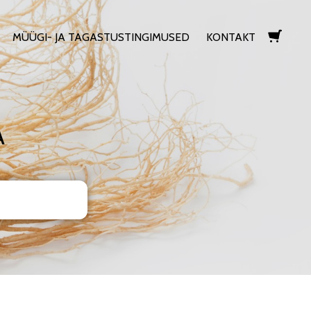
MÜÜGI- JA TAGASTUSTINGIMUSED
KONTAKT
lisati ostukorvi.
Vaata ostukorvi
A