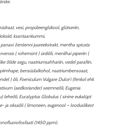
ärske.
üdraat, vesi, propüleenglükool, glütseriin,
dioksiid, ksantaankummi,
panaxi ženšenni juureekstrakt, mentha spicata
vensis ( rohemünt ) ürdiõli, menilhai piperiin (
like õlide segu, naatriumsahhariin, vedel parafiin,
 piimhape, bensüülalkohol, naatriumbensoaat,
ndel ) õli, Foeniculum Vulgare Dulce'i (fenkol ehk
 Sativum (aedkoriander) seemneõli, Eugenia
u) leheõli, Eucalyptus Globulus ( sinine eukalüpt
- ja oksaõli ( limoneen, eugenool – looduslikest
onofluorofosfaati (1450 ppm).