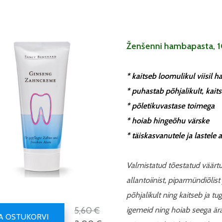
Ženšenni hambapasta, 
* kaitseb loomulikul viisil 
* puhastab põhjalikult, kai
* põletikuvastase toimega
* hoiab hingeõhu värske
* täiskasvanutele ja lastele a
Valmistatud tõestatud väärtus
allantoiinist, piparmündiõlis
põhjalikult ning kaitseb ja 
5,60 €
igemeid ning hoiab seega ära
SA OSTUKORVI