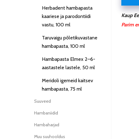
Herbadent hambapasta
Kaup Ees
kaariese ja parodontiidi
vastu, 100 ml
Parim e
Taruvaigu põletikuvastane
hambapasta, 100 ml
Hambapasta Elmex 2–6-
aastastele lastele, 50 ml
Meridoli igemeid kaitsev
hambapasta, 75 ml
Suuveed
Hambaniidid
Hambaharjad
Muu suuhooldus