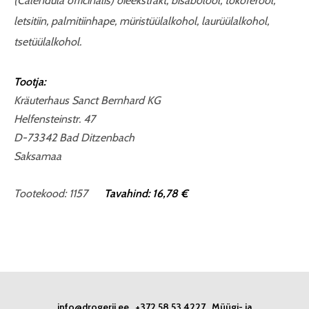
(Calendula officinalis) õieekstrakt, bisabolool, tokoferool,
letsitiin, palmitiinhape, müristüülalkohol, laurüülalkohol,
tsetüülalkohol.
Tootja:
Kräuterhaus Sanct Bernhard KG
Helfensteinstr. 47
D-73342 Bad Ditzenbach
Saksamaa
Tootekood: 1157
Tavahind: 16,78 €
info@drogerii.ee
+372 58 53 4227
Müügi- ja