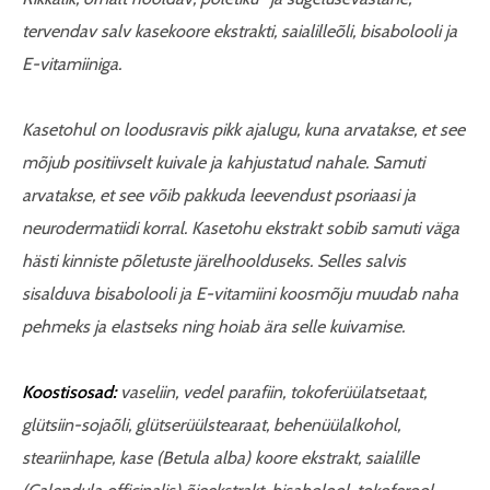
tervendav salv kasekoore ekstrakti, saialilleõli, bisabolooli ja
E-vitamiiniga.
Kasetohul on loodusravis pikk ajalugu, kuna arvatakse, et see
mõjub positiivselt kuivale ja kahjustatud nahale. Samuti
arvatakse, et see võib pakkuda leevendust psoriaasi ja
neurodermatiidi korral. Kasetohu ekstrakt sobib samuti väga
hästi kinniste põletuste järelhoolduseks.
Selles salvis
sisalduva bisabolooli ja E-vitamiini koosmõju muudab
naha
pehmeks ja elastseks ning hoiab ära selle kuivamise.
Koostisosad:
vaseliin, vedel parafiin, tokoferüülatsetaat,
glütsiin-sojaõli, glütserüülstearaat, behenüülalkohol,
steariinhape, kase (Betula alba) koore ekstrakt, saialille