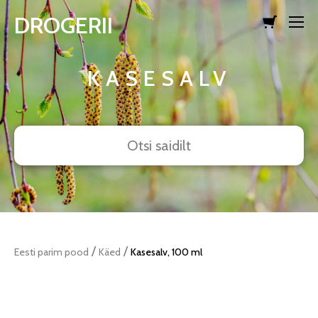
DROGERII
lisati ostukorvi.
Vaata ostukorvi
KASESALV
/
/
Eesti parim pood
Käed
Kasesalv, 100 ml