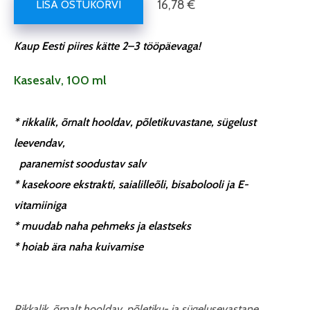
16,78 €
LISA OSTUKORVI
Kaup Eesti piires kätte 2–3 tööpäevaga!
Kasesalv, 100 ml
* rikkalik, õrnalt hooldav, põletikuvastane, sügelust
leevendav,
paranemist soodustav salv
* kasekoore ekstrakti, saialilleõli, bisabolooli ja E-
vitamiiniga
* muudab naha pehmeks ja elastseks
* hoiab ära naha kuivamise
Rikkalik, õrnalt hooldav, põletiku- ja sügelusevastane,