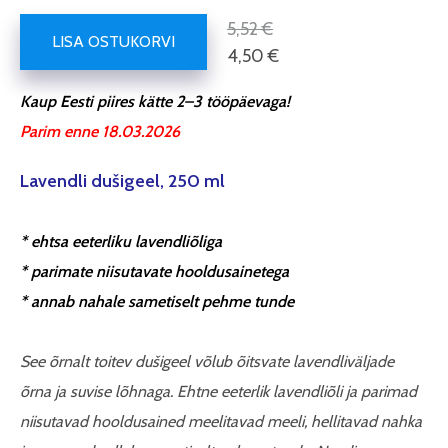
5,52 €
LISA OSTUKORVI
4,50 €
Kaup Eesti piires kätte 2–3 tööpäevaga!
Parim enne 18.03.2026
Lavendli dušigeel, 250 ml
* ehtsa eeterliku lavendliõliga
* parimate niisutavate hooldusainetega
* annab nahale sametiselt pehme tunde
See õrnalt toitev dušigeel võlub õitsvate lavendliväljade
õrna ja suvise lõhnaga. Ehtne eeterlik lavendliõli ja parimad
niisutavad hooldusained meelitavad meeli, hellitavad nahka