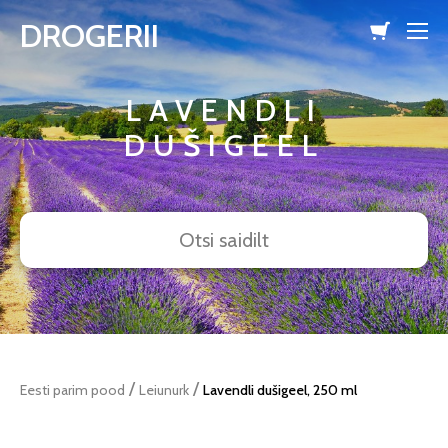
DROGERII
lisati ostukorvi.
Vaata ostukorvi
LAVENDLI
DUŠIGEEL
/
/
Eesti parim pood
Leiunurk
Lavendli dušigeel, 250 ml