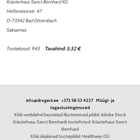
Kräuterhaus Sanct Bernhard KG
Helfensteinstr. 47
D-73342 Bad Ditzenbach
Saksamaa
Tootekood: 943
Tavahind: 5,52 €
info@drogerii.ee
+372 58 53 4227
Müügi- ja
tagastustingimused
Kõik veebilehel kasutatud illustreerivad pildid: Adobe Stock
Kräuterhaus Sanct Bernhardi tootefotod: Kräuterhaus Sanct
Bernhard
Kõik ülejäänud tootepildid: Healthway OÜ