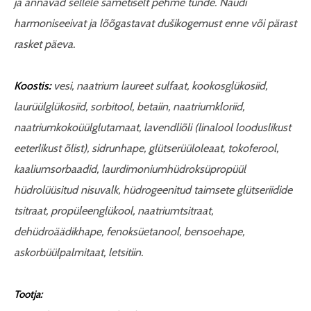
ja annavad sellele sametiselt pehme tunde. Naudi
harmoniseeivat ja lõõgastavat dušikogemust enne või pärast
rasket päeva.
Koostis:
vesi, naatrium laureet sulfaat, kookosglükosiid,
laurüülglükosiid, sorbitool, betaiin, naatriumkloriid,
naatriumkokoüülglutamaat, lavendliõli (linalool looduslikust
eeterlikust õlist), sidrunhape, glütserüüloleaat, tokoferool,
kaaliumsorbaadid, laurdimoniumhüdroksüpropüül
hüdrolüüsitud nisuvalk, hüdrogeenitud taimsete glütseriidide
tsitraat, propüleenglükool, naatriumtsitraat,
dehüdroäädikhape, fenoksüetanool, bensoehape,
askorbüülpalmitaat, letsitiin.
Tootja: