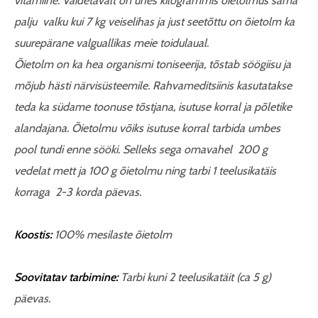
vitamiine. Väidetavalt on ühes kilogrammis õietolmus sama
palju valku kui 7 kg veiselihas ja just seetõttu on õietolm ka
suurepärane valguallikas meie toidulaual.
Õietolm on ka hea organismi toniseerija, tõstab söögiisu ja
mõjub hästi närvisüsteemile. Rahvameditsiinis kasutatakse
teda ka südame toonuse tõstjana, isutuse korral ja põletike
alandajana. Õietolmu võiks isutuse korral tarbida umbes
pool tundi enne sööki. Selleks sega omavahel 200 g
vedelat mett ja 100 g õietolmu ning tarbi 1 teelusikatäis
korraga 2-3 korda päevas.
Koostis:
100% mesilaste õietolm
Soovitatav tarbimine:
Tarbi kuni 2 teelusikatäit (ca 5 g)
päevas.