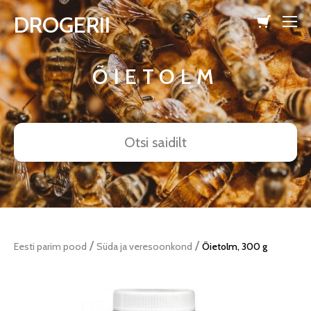
DROGERII
lisati ostukorvi.
Vaata ostukorvi
ÕIETOLM
/
/
Eesti parim pood
Süda ja veresoonkond
Õietolm, 300 g