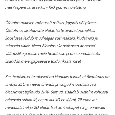
mesilaspere tarusse kuni 150 grammi õietolmu.
Õietolm maitseb mõnusalt müslis, jogurtis või piimas.
Õietolmus sisalduvate elutähtsate ainete loomulikus
koosluses leidub muuhulgas süsivesikuid, kiudaineid ja
taimseid valke. Need õietolmu koostisosad annavad
väärtusliku panuse meie heaolusse ja on suurepäraseks
lisandiks meie igapäevase toidu rikastamisel.
Kas teadsid, et teadlased on kindlaks teinud, et õietolmus on
umbes 250 erinevat ühendit ja valgud moodustavad
õietolmust ligikaudu 26%. Samuti sisaldab õietolm rohkesti
erinevaid suhkruid, enam kui 40 ensüümi, 29 erinevat
mineraalainet ja 20 elutähtsat aminohapet ning erinevaid