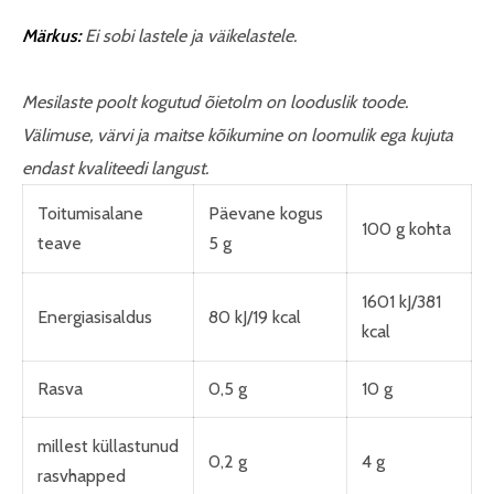
Märkus:
Ei sobi lastele ja väikelastele.
Mesilaste poolt kogutud õietolm on looduslik toode.
Välimuse, värvi ja maitse kõikumine on loomulik ega kujuta
endast kvaliteedi langust.
Toitumisalane
Päevane kogus
100 g kohta
teave
5 g
1601 kJ/381
Energiasisaldus
80 kJ/19 kcal
kcal
Rasva
0,5 g
10 g
millest küllastunud
0,2 g
4 g
rasvhapped