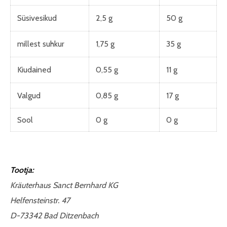
Süsivesikud
2,5 g
50 g
millest suhkur
1,75 g
35 g
Kiudained
0,55 g
11 g
Valgud
0,85 g
17 g
Sool
0 g
0 g
Tootja:
Kräuterhaus Sanct Bernhard KG
Helfensteinstr. 47
D-73342 Bad Ditzenbach