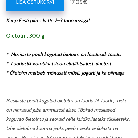
17,05 €
LISA OSTUKORVI
Kaup Eesti piires kätte 2–3 tööpäevaga!
Õietolm, 300 g
* Mesilaste poolt kogutud õietolm on looduslik toode.
* Looduslik kombinatsioon elutähtsatest ainetest.
* Õietolm maitseb mõnusalt müsli, jogurti ja ka piimaga
Mesilaste poolt kogutud õietolm on looduslik toode, mida
on hinnatud juba ammusest ajast. Töökad mesilased
koguvad õietolmu ja seovad selle kuldkollasteks tükikesteks.
Ühe õietolmu koorma jaoks peab mesilane külastama
umbes 80 õit. Ilusatel päikesepaistelistel päevadel toob