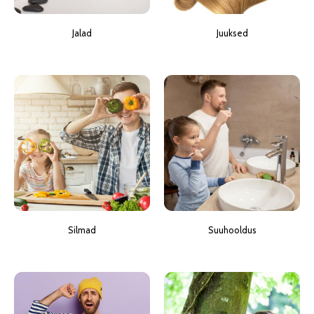
Jalad
Juuksed
Silmad
Suuhooldus