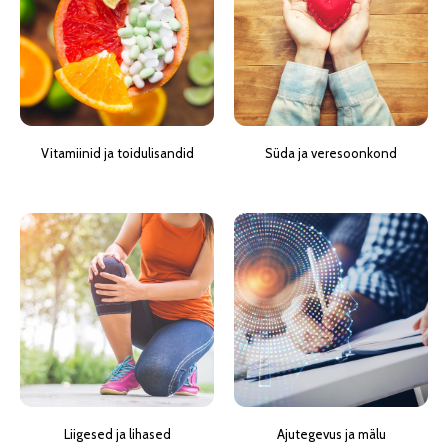
Vitamiinid ja toidulisandid
Süda ja veresoonkond
Liigesed ja lihased
Ajutegevus ja mälu