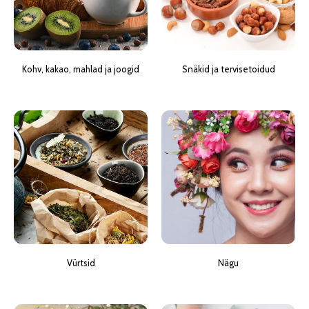
Kohv, kakao, mahlad ja joogid
Snäkid ja tervisetoidud
Vürtsid
Nägu