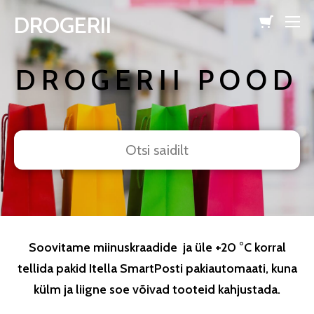
DROGERII
lisati ostukorvi.
Vaata ostukorvi
DROGERII POOD
Soovitame miinuskraadide ja üle +20 °C korral
tellida pakid Itella SmartPosti pakiautomaati, kuna
külm ja liigne soe võivad tooteid kahjustada.