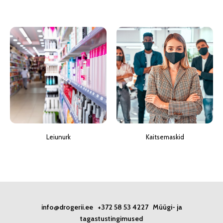
Leiunurk
Kaitsemaskid
info@drogerii.ee
+372 58 53 4227
Müügi- ja
tagastustingimused