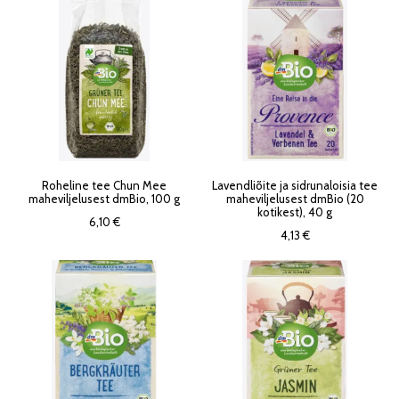
Roheline tee Chun Mee
Lavendliõite ja sidrunaloisia tee
maheviljelusest dmBio, 100 g
maheviljelusest dmBio (20
kotikest), 40 g
6,10 €
4,13 €