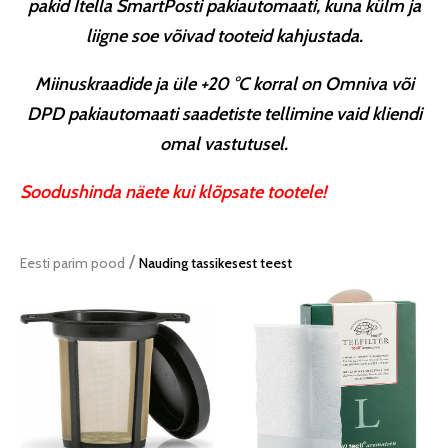
pakid Itella SmartPosti pakiautomaati, kuna külm ja
liigne soe võivad tooteid kahjustada.
Miinuskraadide ja üle +20 °C korral on Omniva või
DPD pakiautomaati saadetiste tellimine vaid kliendi
omal vastutusel.
Soodushinda näete kui klõpsate tootele!
/
Eesti parim pood
Nauding tassikesest teest