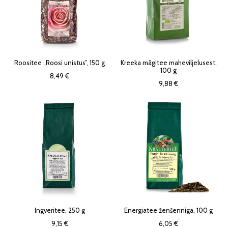
Roositee „Roosi unistus”, 150 g
Kreeka mägitee maheviljelusest,
100 g
8,49 €
9,88 €
Ingveritee, 250 g
Energiatee ženšenniga, 100 g
9,15 €
6,05 €