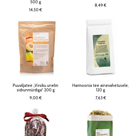
500 g
8,49 €
14,50 €
Puuviljatee „Virsiku unelm
Harmoonia tee ainevahetusele,
sidrunmürdiga“ 200 g
120 g
9,00 €
7,63 €