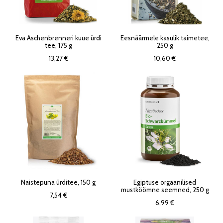
Eva Aschenbrenneri kuue ürdi
Eesnäärmele kasulik taimetee,
tee, 175 g
250 g
13,27 €
10,60 €
Naistepuna ürditee, 150 g
Egiptuse orgaanilised
mustköömne seemned, 250 g
7,54 €
6,99 €