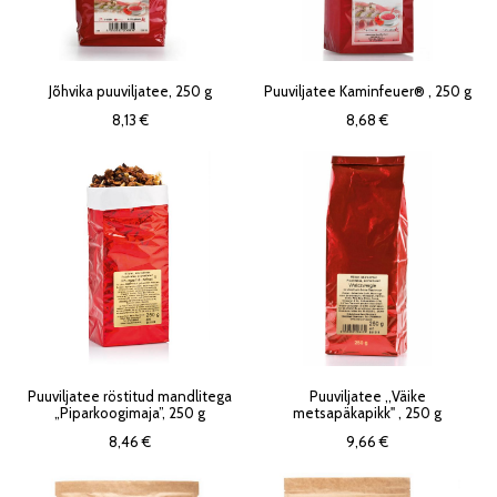
Jõhvika puuviljatee, 250 g
Puuviljatee Kaminfeuer® , 250 g
8,13 €
8,68 €
Puuviljatee röstitud mandlitega
Puuviljatee ,,Väike
„Piparkoogimaja”, 250 g
metsapäkapikk'' , 250 g
8,46 €
9,66 €