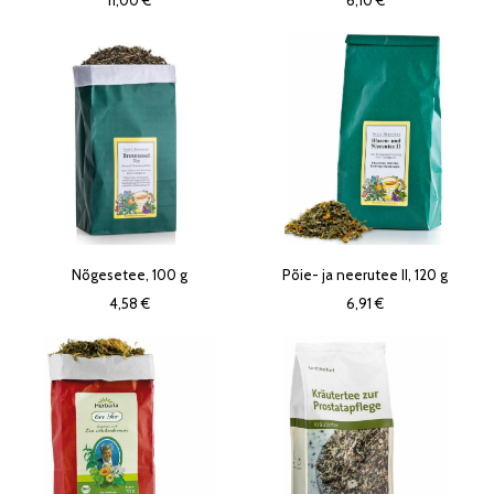
11,00 €
6,10 €
Nõgesetee, 100 g
Põie- ja neerutee II, 120 g
4,58 €
6,91 €