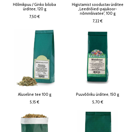
Hõlmikpuu / Ginko biloba
Higistamist soodustav ürditee
ürditee, 120 g
„Leedriõied-pajukoor-
nõmmliivatee”, 100 g
7,50 €
7,22 €
Aluseline tee 100 g
Puuvõõriku ürditee, 150 g
5,15 €
5,70 €