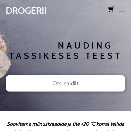
DROGERII
lisati ostukorvi.
Vaata ostukorvi
NAUDING
TASSIKESES TEEST
Soovitame miinuskraadide ja üle +20 °C korral tellida