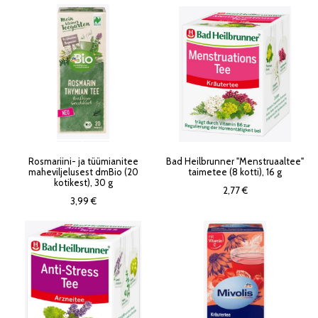
Rosmariini- ja tüümianitee
Bad Heilbrunner "Menstruaaltee"
maheviljelusest dmBio (20
taimetee (8 kotti), 16 g
kotikest), 30 g
2,77 €
3,99 €