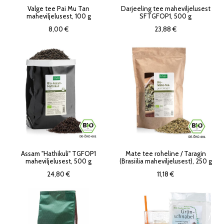
Valge tee Pai Mu Tan
Darjeeling tee maheviljelusest
maheviljelusest, 100 g
SFTGFOP1, 500 g
8,00 €
23,88 €
Assam "Hathikuli" TGFOP1
Mate tee roheline / Taragin
maheviljelusest, 500 g
(Brasiilia maheviljelusest), 250 g
24,80 €
11,18 €