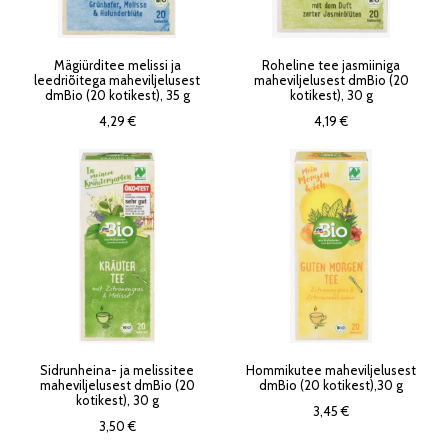
Mägiürditee melissi ja
Roheline tee jasmiiniga
leedriõitega maheviljelusest
maheviljelusest dmBio (20
dmBio (20 kotikest), 35 g
kotikest), 30 g
4,29 €
4,19 €
Sidrunheina- ja melissitee
Hommikutee maheviljelusest
maheviljelusest dmBio (20
dmBio (20 kotikest),30 g
kotikest), 30 g
3,45 €
3,50 €