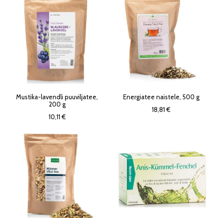
Mustika-lavendli puuviljatee,
Energiatee naistele, 500 g
200 g
18,81 €
10,11 €