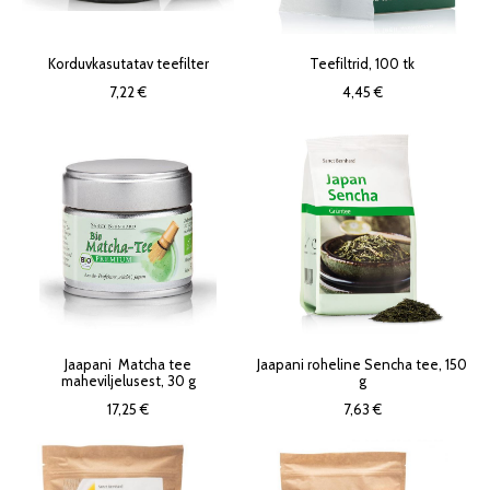
Korduvkasutatav teefilter
Teefiltrid, 100 tk
7,22 €
4,45 €
Jaapani Matcha tee
Jaapani roheline Sencha tee, 150
maheviljelusest, 30 g
g
17,25 €
7,63 €