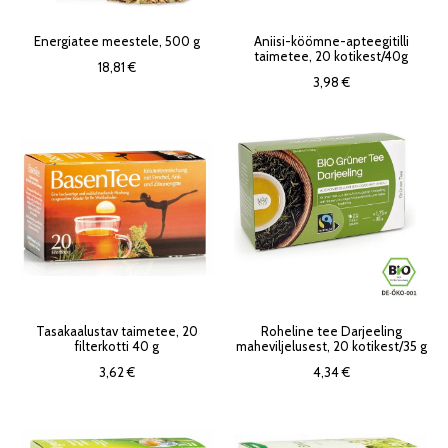
Energiatee meestele, 500 g
Aniisi-köömne-apteegitilli
taimetee, 20 kotikest/40g
18,81 €
3,98 €
Tasakaalustav taimetee, 20
Roheline tee Darjeeling
filterkotti 40 g
maheviljelusest, 20 kotikest/35 g
3,62 €
4,34 €