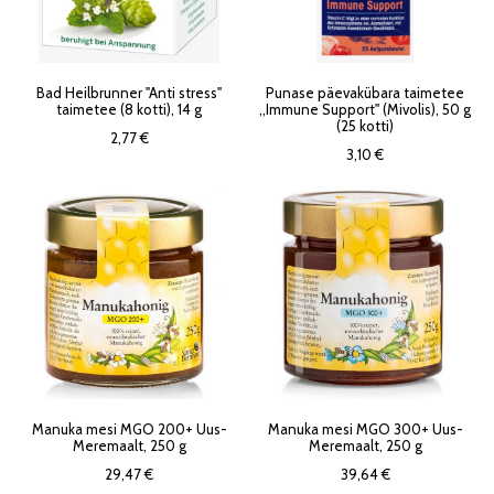
Bad Heilbrunner "Anti stress"
Punase päevakübara taimetee
taimetee (8 kotti), 14 g
,,Immune Support'' (Mivolis), 50 g
(25 kotti)
2,77 €
3,10 €
Manuka mesi MGO 200+ Uus-
Manuka mesi MGO 300+ Uus-
Meremaalt, 250 g
Meremaalt, 250 g
29,47 €
39,64 €