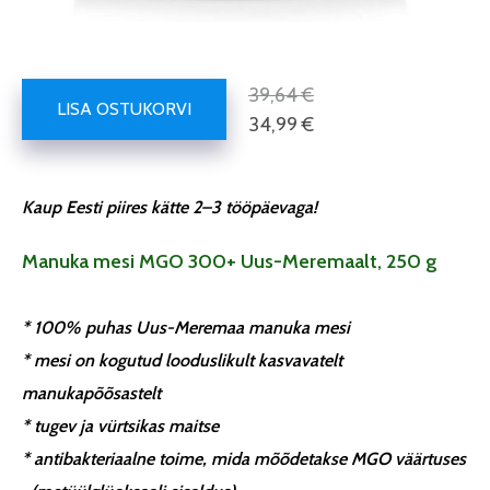
39,64 €
LISA OSTUKORVI
34,99 €
Kaup Eesti piires kätte 2–3 tööpäevaga!
Manuka mesi MGO 300+ Uus-Meremaalt, 250 g
* 100% puhas Uus-Meremaa manuka mesi
* mesi on kogutud looduslikult kasvavatelt
manukapõõsastelt
* tugev ja vürtsikas maitse
* antibakteriaalne toime, mida mõõdetakse MGO väärtuses