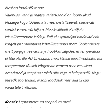
Mesi on looduslik toode.
Välimuse, värvi ja maitse variatsioonid on loomulikud.
Peaaegu kogu töötlemata mesi kristalliseerub olenevalt
sordist varem või hiljem. Mee kvaliteeti ei mõjuta
kristalliseerumine kuidagi. Paljud asjatundjad hindavad eriti
kõrgelt just määritavat kristalliseerunud mett. Soojendades
mett purgiga veevannis ja hoolikalt jälgides, et temperatuur
ei tõuseks üle 40°C, muutub mesi kiiresti uuesti vedelaks. Kui
temperatuur tõuseb kõrgemale kaovad mee kasulikud
omadused ja seepärast tuleb olla väga tähelepanelik. Nagu
teisedki toortoidud, ei sobi looduslik mesi alla 12 kuu
vanustele imikutele.
Koostis:
Leptospermum scoparium mesi.