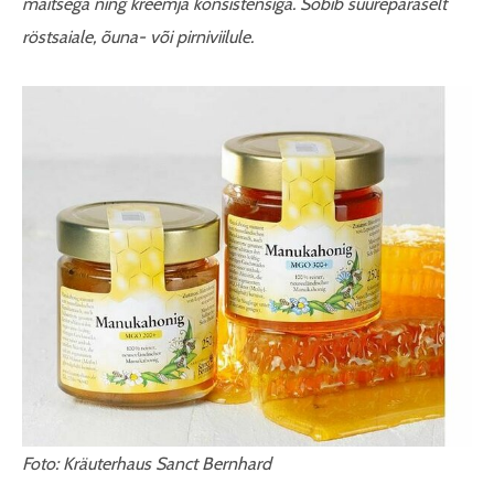
maitsega ning kreemja konsistensiga. Sobib suurepäraselt
röstsaiale, õuna- või pirniviilule.
Foto: Kräuterhaus Sanct Bernhard