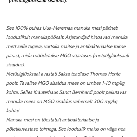
(metüülglüoksaali sisaldus).
See 100% puhas Uus-Meremaa manuka mesi pärineb
looduslikult manukapõõsalt. Asjatundjad hindavad manuka
mett selle tugeva, vürtsika maitse ja antibakteriaalse toime
pärast, mida mõõdetakse MGO väärtuses (metüülglüoksaali
sisaldus).
Metüülglüoksaal avastati Saksa teadlase Thomas Henle
poolt. Tavaline MGO sisaldus mees on umbes 1-10 mg/kg
kohta. Selles Kräuterhaus Sanct Bernhardi poolt pakutavas
manuka mees on MGO sisaldus vähemalt 300 mg/kg
kohta!
Manuka mesi on tõestatult antibakteriaalse ja
põletikuvastase toimega. See looduslik maius on väga hea