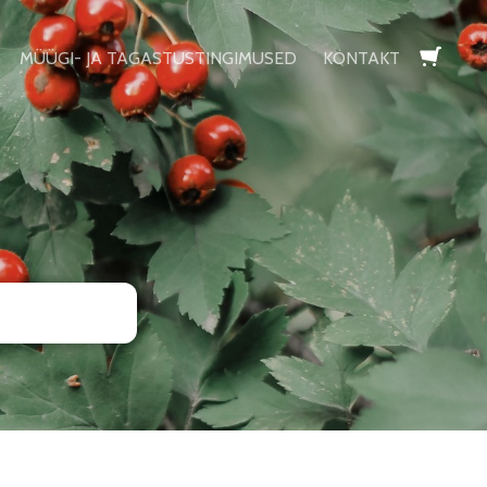
MÜÜGI- JA TAGASTUSTINGIMUSED
KONTAKT
lisati ostukorvi.
Vaata ostukorvi