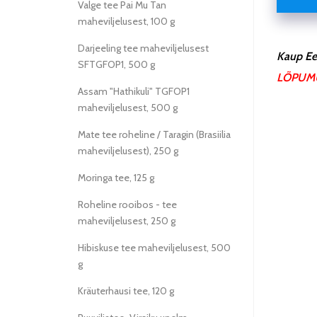
Valge tee Pai Mu Tan
maheviljelusest, 100 g
Darjeeling tee maheviljelusest
Kaup Ees
SFTGFOP1, 500 g
LÕPUM
Assam "Hathikuli" TGFOP1
maheviljelusest, 500 g
Mate tee roheline / Taragin (Brasiilia
maheviljelusest), 250 g
Moringa tee, 125 g
Roheline rooibos - tee
maheviljelusest, 250 g
Hibiskuse tee maheviljelusest, 500
g
Kräuterhausi tee, 120 g