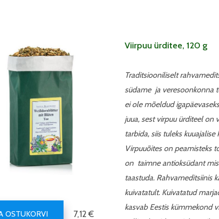
Viirpuu ürditee, 120 g
Traditsiooniliselt rahvamedit
südame ja veresoonkonna te
ei ole mõeldud igapäevaseks 
juua, sest virpuu ürditeel o
tarbida, siis tuleks kuuajalise
Virpuuõites on peamisteks toim
on taimne antioksüdant mis 
taastuda. Rahvameditsiinis ka
kuivatatult. Kuivatatud marja
kasvab Eestis kümmekond viir
7,12 €
SA OSTUKORVI