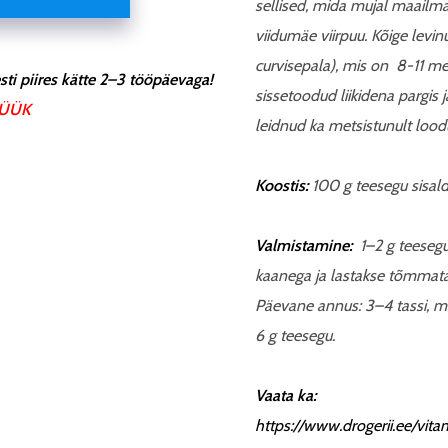
sellised, mida mujal maailma
viidumäe viirpuu. Kõige levinu
curvisepala
), mis on 8-11 me
ti piires kätte 2–3 tööpäevaga!
sissetoodud liikidena pargis 
ÜÜK
leidnud ka metsistunult lood
Koostis:
100 g teesegu sisalda
Valmistamine:
1–2 g teesegu
kaanega ja lastakse tõmmata 
Päevane annus: 3–4 tassi, m
6 g teesegu.
Vaata ka:
https://www.drogerii.ee/vita