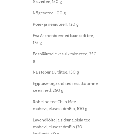
Salveitee, 150 g
Nõgesetee, 100 g
Põie- ja neerutee II, 120 g
Eva Aschenbrenneri kuue ürdi tee,
175 g
Eesnäärmele kasulik taimetee, 250
g
Naistepuna ürditee, 150 g
Egiptuse orgaanilised mustköömne
seemned, 250 g
Roheline tee Chun Mee
maheviljelusest dmBio, 100 g
Lavendliõite ja sidrunaloisia tee
maheviljelusest dmBio (20
kotikest), 40 g