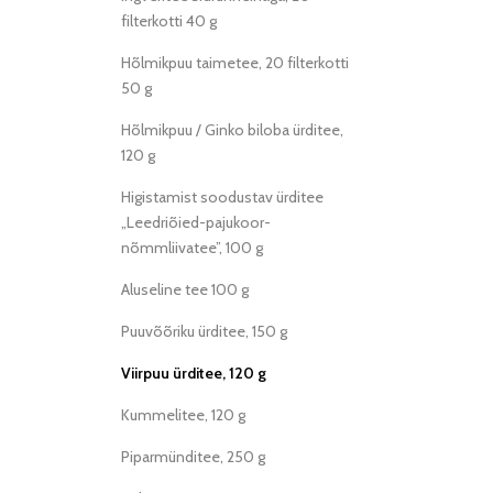
filterkotti 40 g
Hõlmikpuu taimetee, 20 filterkotti
50 g
Hõlmikpuu / Ginko biloba ürditee,
120 g
Higistamist soodustav ürditee
„Leedriõied-pajukoor-
nõmmliivatee”, 100 g
Aluseline tee 100 g
Puuvõõriku ürditee, 150 g
Viirpuu ürditee, 120 g
Kummelitee, 120 g
Piparmünditee, 250 g