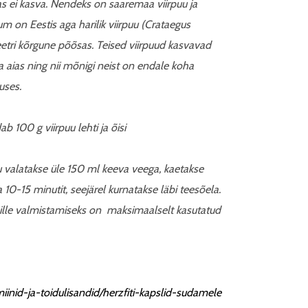
s ei kasva. Nendeks on saaremaa viirpuu ja
m on Eestis aga harilik viirpuu (
Crataegus
etri kõrgune põõsas. Teised viirpuud kasvavad
ja aias ning nii mõnigi neist on endale koha
uses.
b 100 g viirpuu lehti ja õisi
 valatakse üle 150 ml keeva veega, kaetakse
10-15 minutit, seejärel kurnatakse läbi teesõela.
ille valmistamiseks on maksimaalselt kasutatud
miinid-ja-toidulisandid/herzfiti-kapslid-sudamele