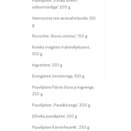
Puuviljatee „Virsiku unelm
sidrunmürdiga“ 200 g
Harmoonia tee ainevahetusele, 120
g
Roositee „Roosi unistus”, 150 g
Kreeka mägitee maheviljelusest,
100 g
Ingveritee, 250 g
Energiatee ženšenniga, 100 g
Puuviljatee Pärsia õuna ja ingveriga,
250 g
Puuviljatee „Paradiisisegu”, 200 g
Jõhvika puuviljatee, 250 g
Puuviljatee Kaminfeuer® , 250 g