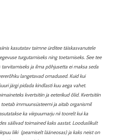
siinis kasutatav taimne ürditee täiskasvanutele
gevuse turgutamiseks ning toetamiseks. See tee
tarvitamiseks ja ilma põhjusetta ei maksa seda
n vererõhku langetavad omadused. Kuid kui
 kuuri järgi pidada kindlasti kuu aega vahet.
aineteks kvertsitiin ja eeterikud õlid. Kvertsitiin
toetab immuunsüsteemi ja aitab organismil
sutatakse ka viirpuumarju nii toorelt kui ka
des säilivad toimained kaks aastat. Looduslikult
puu liiki (peamiselt lääneosas) ja kaks neist on