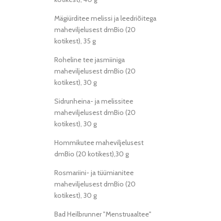
Mägiürditee melissi ja leedriõitega
maheviljelusest dmBio (20
kotikest), 35 g
Roheline tee jasmiiniga
maheviljelusest dmBio (20
kotikest), 30 g
Sidrunheina- ja melissitee
maheviljelusest dmBio (20
kotikest), 30 g
Hommikutee maheviljelusest
dmBio (20 kotikest),30 g
Rosmariini- ja tüümianitee
maheviljelusest dmBio (20
kotikest), 30 g
Bad Heilbrunner "Menstruaaltee"