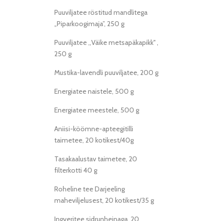
Puuviljatee röstitud mandlitega
„Piparkoogimaja”, 250 g
Puuviljatee ,,Väike metsapäkapikk'' ,
250 g
Mustika-lavendli puuviljatee, 200 g
Energiatee naistele, 500 g
Energiatee meestele, 500 g
Aniisi-köömne-apteegitilli
taimetee, 20 kotikest/40g
Tasakaalustav taimetee, 20
filterkotti 40 g
Roheline tee Darjeeling
maheviljelusest, 20 kotikest/35 g
Ingveritee sidrunheinaga, 20