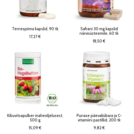
Ternespiima kapslid, 90 tk
Safrani 30 mg kapslid
närvisüsteemile, 60 tk
17,27 €
18,50 €
Kibuvitsapulber maheviljelusest,
Punase päevakübara ja C-
500 g
vitamiini pastillid, 200 tk
15,09 €
9,82 €