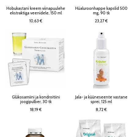
Hobukastani kreem viinapuulehe
Hüaluroonhappe kapslid 500
ekstraktiga veenidele, 150 ml
mg, 90 tk
10,63 €
23,27 €
Glükosamiini ja kondroitiini
Jala- ja küüneseente vastane
joogipulber, 30 tk
sprei, 125 ml
18,19 €
8,72 €