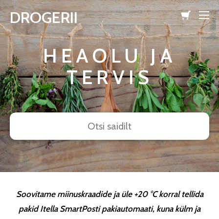
DROGERII
lisati ostukorvi.
Vaata ostukorvi
HEAOLU JA
TERVIS
Soovitame miinuskraadide ja üle +20 °C korral tellida
pakid Itella SmartPosti pakiautomaati, kuna külm ja