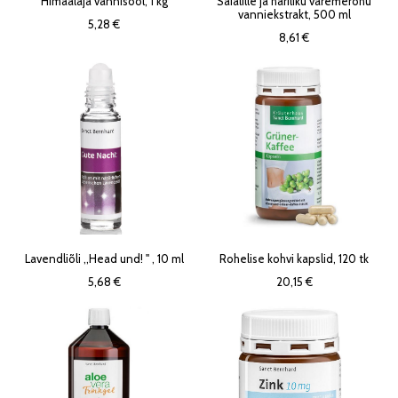
Himaalaja vannisool, 1 kg
Saialille ja hariliku varemerohu
vanniekstrakt, 500 ml
5,28 €
8,61 €
Lavendliõli ,,Head und! '' , 10 ml
Rohelise kohvi kapslid, 120 tk
5,68 €
20,15 €