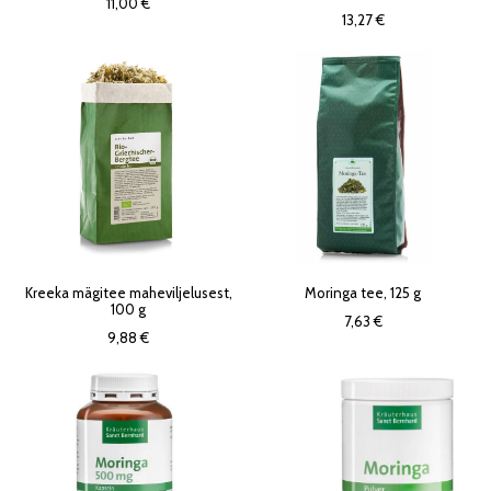
11,00 €
13,27 €
Kreeka mägitee maheviljelusest,
Moringa tee, 125 g
100 g
7,63 €
9,88 €