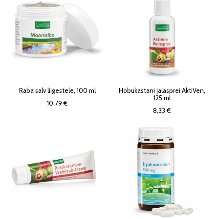
Raba salv liigestele, 100 ml
Hobukastani jalasprei AktiVen,
125 ml
10,79 €
8,33 €