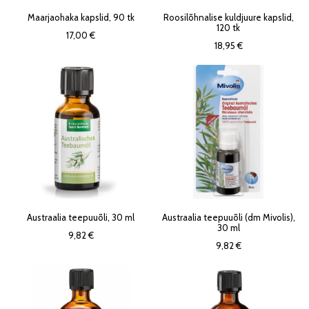
Maarjaohaka kapslid, 90 tk
Roosilõhnalise kuldjuure kapslid,
120 tk
17,00 €
18,95 €
Austraalia teepuuõli, 30 ml
Austraalia teepuuõli (dm Mivolis),
30 ml
9,82 €
9,82 €