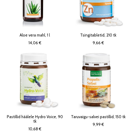
Aloe vera mahl, 1 l
Tsingitabletid, 210 tk
14,06 €
9,66 €
Pastillid häälele Hydro Voice, 90
Taruvaigu-salvei pastillid, 150 tk
tk
9,99 €
10,68 €