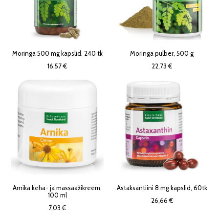
Moringa 500 mg kapslid, 240 tk
Moringa pulber, 500 g
16,57 €
22,73 €
Arnika keha- ja massaažikreem,
Astaksantiini 8 mg kapslid, 60tk
100 ml
26,66 €
7,03 €