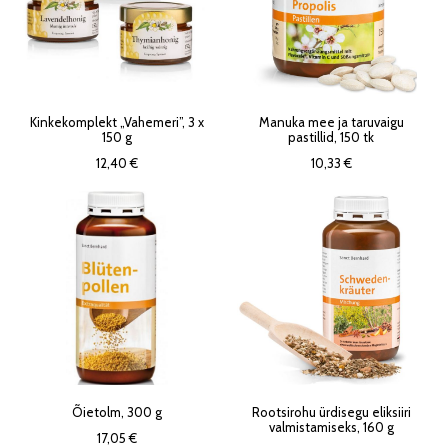
Kinkekomplekt „Vahemeri”, 3 x
Manuka mee ja taruvaigu
150 g
pastillid, 150 tk
12,40 €
10,33 €
Õietolm, 300 g
Rootsirohu ürdisegu eliksiiri
valmistamiseks, 160 g
17,05 €