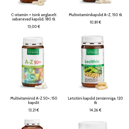
C-vitamiin + tsink aeglaselt
Multivitamiinikapslid A–Z, 150 tk
vabanevad kapslid, 180 tk
10,81 €
13,00 €
Multivitamiinid A-Z 50+, 150
Letsitiini kapslid ženšenniga, 120
kapslit
tk
13,21 €
14,26 €