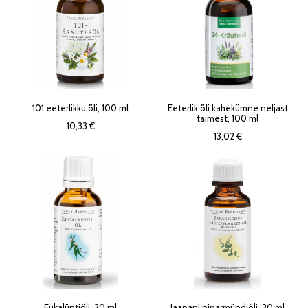
101 eeterlikku õli, 100 ml
Eeterlik õli kahekümne neljast
taimest, 100 ml
10,33 €
13,02 €
Eukalüptiõli, 30 ml
Jaapani piparmündiõli, 30 ml