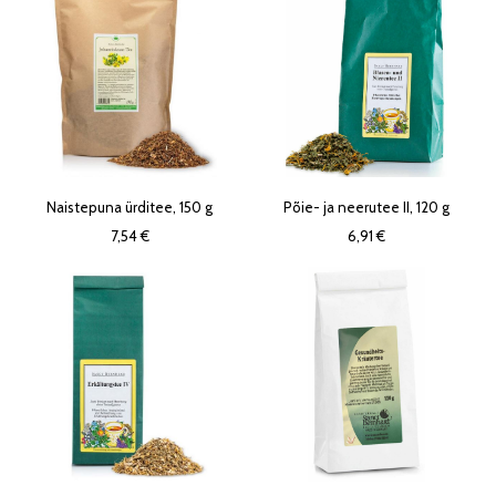
Naistepuna ürditee, 150 g
Põie- ja neerutee II, 120 g
7,54 €
6,91 €