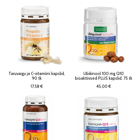
Taruvaigu ja C-vitamiini kapslid,
Ubikinool 100 mg Q10
90 tk
bioaktiivsed PLUS kapslid, 75 tk
17,58 €
45,00 €