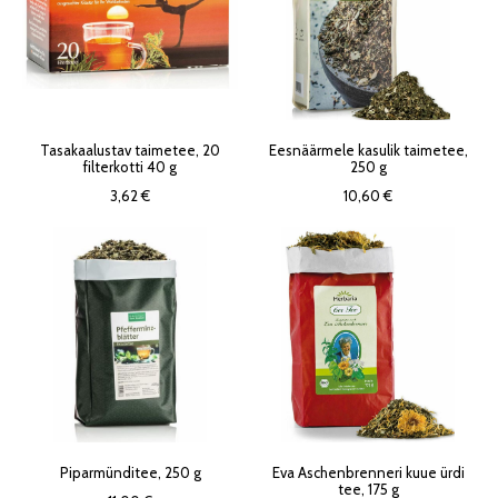
Tasakaalustav taimetee, 20
Eesnäärmele kasulik taimetee,
filterkotti 40 g
250 g
3,62 €
10,60 €
Piparmünditee, 250 g
Eva Aschenbrenneri kuue ürdi
tee, 175 g