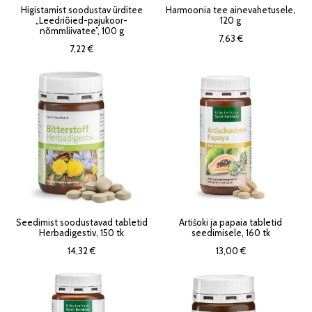
Higistamist soodustav ürditee
Harmoonia tee ainevahetusele,
„Leedriõied-pajukoor-
120 g
nõmmliivatee”, 100 g
7,63 €
7,22 €
Seedimist soodustavad tabletid
Artišoki ja papaia tabletid
Herbadigestiv, 150 tk
seedimisele, 160 tk
14,32 €
13,00 €