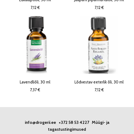
7,12 €
7,12 €
Lavendliõli, 30 ml
Lõdvestav eeterlik õli, 30 ml
7,37 €
7,12 €
info@drogerii.ee
+372 58 53 4227
Müügi- ja
tagastustingimused