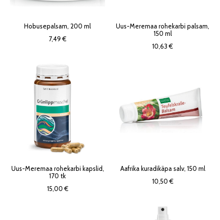
Hobusepalsam, 200 ml
Uus-Meremaa rohekarbi palsam,
150 ml
7,49 €
10,63 €
Uus-Meremaa rohekarbi kapslid,
Aafrika kuradikäpa salv, 150 ml
170 tk
10,50 €
15,00 €