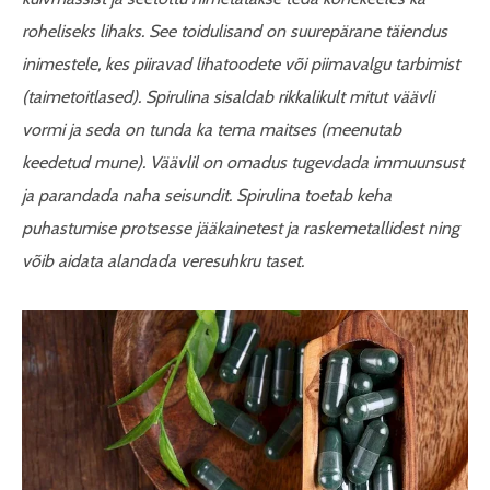
roheliseks lihaks. See toidulisand on suurepärane täiendus
inimestele, kes piiravad lihatoodete või piimavalgu tarbimist
(taimetoitlased). Spirulina sisaldab rikkalikult mitut väävli
vormi ja seda on tunda ka tema maitses (meenutab
keedetud mune). Väävlil on omadus tugevdada immuunsust
ja parandada naha seisundit. Spirulina toetab keha
puhastumise protsesse jääkainetest ja raskemetallidest ning
võib aidata alandada veresuhkru taset.