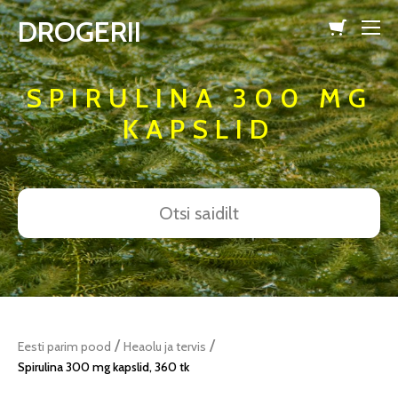
DROGERII
lisati ostukorvi.
Vaata ostukorvi
SPIRULINA 300 MG
KAPSLID
/
/
Eesti parim pood
Heaolu ja tervis
Spirulina 300 mg kapslid, 360 tk