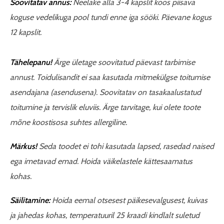
Soovitatav annus:
Neelake alla 3-4 kapslit koos piisava
koguse vedelikuga pool tundi enne iga sööki. Päevane kogus
12 kapslit.
Tähelepanu!
Ärge ületage soovitatud päevast tarbimise
annust. Toidulisandit ei saa kasutada mitmekülgse toitumise
asendajana (asendusena). Soovitatav on tasakaalustatud
toitumine ja tervislik eluviis. Ärge tarvitage, kui olete toote
mõne koostisosa suhtes allergiline.
Märkus!
Seda toodet ei tohi kasutada lapsed, rasedad naised
ega imetavad emad. Hoida väikelastele kättesaamatus
kohas.
Säilitamine:
Hoida eemal otsesest päikesevalgusest, kuivas
ja jahedas kohas, temperatuuril 25 kraadi kindlalt suletud