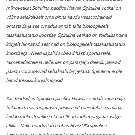
mikrovetikat Spirulina pacifica Hawaii. Spirulina vetikal on
võime selektiivselt oma pinna kaudu veest toitaineid
omastada ja see omadus annab talle bioloogiliselt
tasakaalustatud koostise. Spirulina vetikad on toidulisandina
kõrgelt hinnatud, sest nad on bioloogiliselt tasakaalustatud
koostisega . Need kapslid sobivad hästi sportlastele,
taimetoitlastele ja neile, kes on parasjagu dieedil, peavad
paastu või soovivad kehakaalu langetada. Spirulinal ei ole
leitud toksilisi kõrvalmõjusid.
Kas teadsid, et Spirulina pacifica Hawaii sisaldab väga palju
toitaineid, mis mõjutavad positiivselt meie keha. Spirulinas
leidub rohkesti valke ja ta on 18 aminohappega täisvalgu
allikas. Valk moodustab umbes 60–70% spirulina
kuivmassist ja seetõttu nimetatakse teda kõnekeeles ka