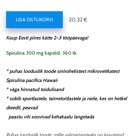
20,32 €
LISA OSTUKORVI
Kaup Eesti piires kätte 2–3 tööpäevaga!
Spirulina 300 mg kapslid, 360 tk
* puhas looduslik toode sinirohelistest mikrovetikatest
Spirulina pacifica Hawaii
* väga hinnatud toidulisand
* sobib sportlastele, taimetoitlastele ja neile, kes on hetkel
dieedil, peavad
paastu või soovivad kehakaalu langetada
Puhas looduslik toode, mille valmistamiseks on kasutatud