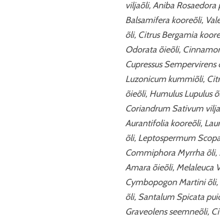
viljaõli, Aniba Rosaedora
Balsamifera kooreõli, Valer
õli, Citrus Bergamia koor
Odorata õieõli, Cinnamom
Cupressus Sempervirens õl
Luzonicum kummiõli, Citru
õieõli, Humulus Lupulus õ
Coriandrum Sativum viljaõl
Aurantifolia kooreõli, Laur
õli, Leptospermum Scopari
Commiphora Myrrha õli, 
Amara õieõli, Melaleuca Vi
Cymbopogon Martini õli, Ci
õli, Santalum Spicata puid
Graveolens seemneõli, Citr