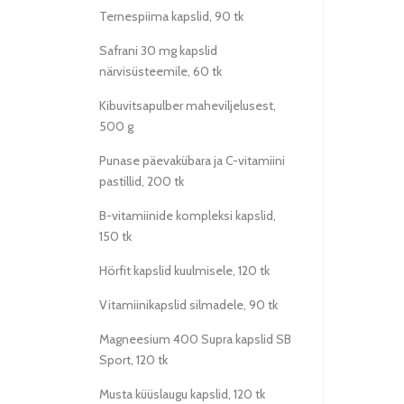
Ternespiima kapslid, 90 tk
Safrani 30 mg kapslid
närvisüsteemile, 60 tk
Kibuvitsapulber maheviljelusest,
500 g
Punase päevakübara ja C-vitamiini
pastillid, 200 tk
B-vitamiinide kompleksi kapslid,
150 tk
Hörfit kapslid kuulmisele, 120 tk
Vitamiinikapslid silmadele, 90 tk
Magneesium 400 Supra kapslid SB
Sport, 120 tk
Musta küüslaugu kapslid, 120 tk