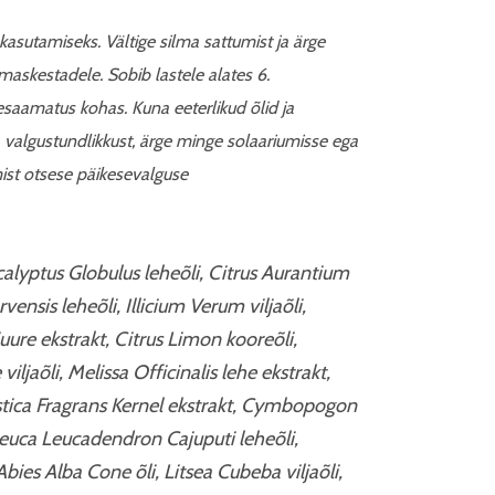
 kasutamiseks. Vältige silma sattumist ja ärge
maskestadele. Sobib lastele alates 6.
esaamatus kohas. Kuna eeterlikud õlid ja
valgustundlikkust, ärge minge solaariumisse ega
ist otsese päikesevalguse
alyptus Globulus leheõli, Citrus Aurantium
ensis leheõli, Illicium Verum viljaõli,
ure ekstrakt, Citrus Limon kooreõli,
ljaõli, Melissa Officinalis lehe ekstrakt,
stica Fragrans Kernel ekstrakt, Cymbopogon
leuca Leucadendron Cajuputi leheõli,
bies Alba Cone õli, Litsea Cubeba viljaõli,