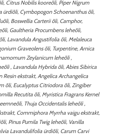
, Citrus Nobilis kooreõli, Piper Nigrum
olia ürdiõli, Cymbopogon Schoenanthus õli,
li, Boswellia Carterii õli, Camphor,
õli, Gaultheria Procumbens leheõli,
li, Lavandula Angustifolia õli, Melaleuca
argonium Graveolens õli, Turpentine, Arnica
nnamomum Zeylanicum leheõli ,
eõli , Lavandula Hybrida õli, Abies Sibirica
n Resin ekstrakt, Angelica Archangelica
 õli, Eucalyptus Citriodora õli, Zingiber
milla Recutita õli, Myristica Fragrans Kernel
eemneõli, Thuja Occidentalis leheõli ,
strakt, Commiphora Myrrha vaigu ekstrakt,
i, Pinus Pumila Twig leheõli, Vanilla
Salvia Lavandulifolia ürdiõli, Carum Carvi