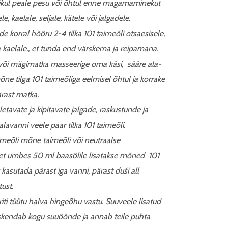
ul peale pesu või õhtul enne magamaminekut
le, kaelale, seljale, kätele või jalgadele.
 korral hõõru 2-4 tilka 101 taimeõli otsaesisele,
 kaelale., et tunda end värskema ja reipamana.
või mägimatka masseerige oma käsi, sääre ala-
õne tilga 101 taimeõliga eelmisel õhtul ja korrake
ärast matka.
letavate ja kipitavate jalgade, raskustunde ja
jalavanni veele paar tilka 101 taimeõli.
imeõli mõne taimeõli või neutraalse
et umbes 50 ml baasõlile lisatakse mõned 101
v kasutada pärast iga vanni, pärast duši all
tust.
ti tüütu halva hingeõhu vastu. Suuveele lisatud
värskendab kogu suuõõnde ja annab teile puhta