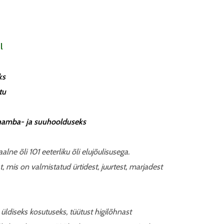
l
ks
tu
 hamba- ja suuhoolduseks
lne õli 101 eeterliku õli elujõulisusega.
t, mis on valmistatud ürtidest, juurtest, marjadest
üldiseks kosutuseks, tüütust higilõhnast