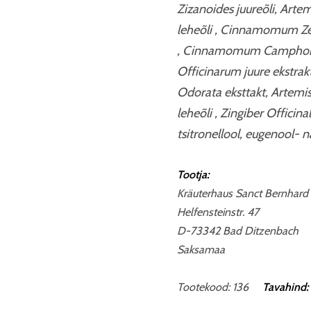
Zizanoides juureõli, Artem
leheõli , Cinnamomum Zey
, Cinnamomum Camphora L
Officinarum juure ekstrakt
Odorata eksttakt, Artemis
leheõli , Zingiber Officinal
tsitronellool, eugenool- na
Tootja:
Kräuterhaus Sanct Bernhard
Helfensteinstr. 47
D-73342 Bad Ditzenbach
Saksamaa
Tootekood: 136
Tavahind: