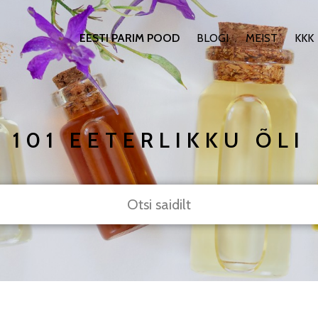
EESTI PARIM POOD
BLOGI
MEIST
KKK
101 EETERLIKKU ÕLI