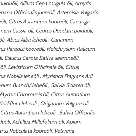
 puiduõli, Allium Cepa mugula õli, Amyris
iana Officinalis juureõli, Artemisia Vulgaris
eõli, Citrus Aurantium kooreõli, Cananga
um Cassia õli, Cedrus Deodara puiduõli,
i, Abies Alba leheõli , Canarium
s Paradisi kooreõli, Helichrysum Italicum
li, Daucus Carota Sativa seemneõli,
i, Levisticum Officinale õli, Citrus
us Nobilis leheõli , Myristica Fragrans Aril
um Branch/ leheõli , Salvia Sclarea õli,
Myrtus Communis õli, Citrus Aurantium
ridiflora leheõli , Origanum Vulgare õli,
trus Aurantium leheõli , Salvia Officinlis
uõli, Achillea Millefolium õli, Apium
us Reticulata kooreõli, Vetiveria