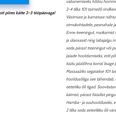
vabanemiseks hõõru hommik
2-4 tilka 101 taimeõli rindkere
ti piires kätte 2–3 tööpäevaga!
Väsimuse ja kurnatuse nähtude
oimukohtadele, peanahale ja
Enne treeningut, matkamist 
ja ülaosasid ning labajalgu m
seda pärast treeningut või p
Jalade hooldamiseks, eriti põ
tüütu jalalõhna korral lisage 
Massaažiks segatakse 101 ta
hooldusõliga see tähendab, 
eeterliku õli tigad. Soovitata
käimist, pärast füüsilist pingu
Hamba- ja suuhoolduseks, eri
2 tilka seda eeterlikku õli 