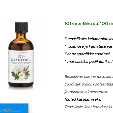
101 eeterlikku õli, 100 m
* tervislikuks kehahoolduse
* väsimuse ja kurnatuse vas
* enne sportlikke sooritusi
* massaažiks, pediküüriks,
Bioaktiivne taimne funktsionaa
Looduslik ürdiõli kontsentraa
ja muudest taimeosadest.
Näited kasutamiseks:
Tervislikuks kehahoolduseks, 
BI MÜÜDUD