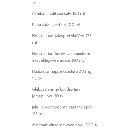
tk
Aafrika kuradikäpa salv, 150 ml
Raba salv liigestele, 100 ml
Hobukastani jalasprei AktiVen, 125
ml
Hobukastani kreem viinapuulehe
ekstraktiga veenidele, 150 ml
Hüaluroonhappe kapslid 500 mg,
90 tk
Glükosamiini ja kondroitiini
joogipulber, 30 tk
Jala- ja küüneseente vastane sprei,
125 ml
Minesani aluseline vannisool, 500 g