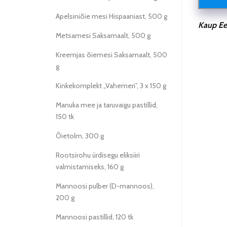
Apelsiniõie mesi Hispaaniast, 500 g
Kaup Ees
Metsamesi Saksamaalt, 500 g
Kreemjas õiemesi Saksamaalt, 500
g
Kinkekomplekt „Vahemeri”, 3 x 150 g
Manuka mee ja taruvaigu pastillid,
150 tk
Õietolm, 300 g
Rootsirohu ürdisegu eliksiiri
valmistamiseks, 160 g
Mannoosi pulber (D-mannoos),
200 g
Mannoosi pastillid, 120 tk