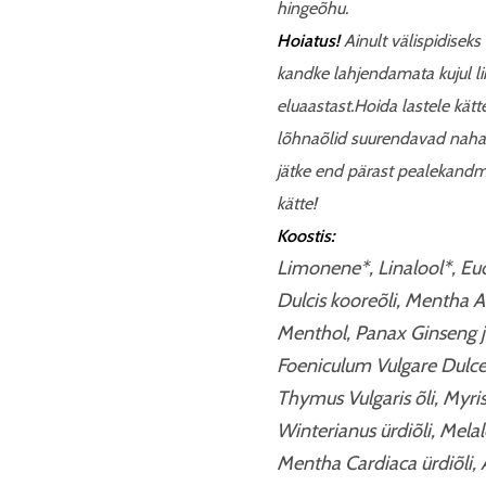
hingeõhu.
Hoiatus!
Ainult välispidiseks
kandke lahjendamata kujul li
eluaastast.
Hoida lastele kätt
lõhnaõlid suurendavad naha 
jätke end pärast pealekandm
kätte!
Koostis:
Limonene*, Linalool*, Euc
Dulcis kooreõli, Mentha Arv
Menthol, Panax Ginseng ju
Foeniculum Vulgare Dulce vi
Thymus Vulgaris õli, Myri
Winterianus ürdiõli, Mela
Mentha Cardiaca ürdiõli, A