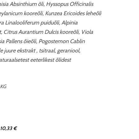
isia Absinthium õli, Hyssopus Officinalis
lanicum kooreõli, Kunzea Ericoides leheõli
inalooliferum puiduõli, Alpinia
, Citrus Aurantium Dulcis kooreõli, Viola
ia Pallens õieõli, Pogostemon Cablin
e juure ekstrakt , tsitraal, geraniool,
turaalsetest eeterlikest õlidest
 KG
 10,33 €