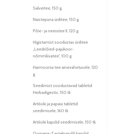
Salveitee, 150 g
Naistepuna ürditee, 150 g
Põie- ja neerutee II, 120 g
Higistamist soodustav ürditee
„Leedriõied-pajukoor-
nõmmliivatee”, 100 g
Harmoonia tee ainevahetusele, 120
g
Seedimist soodustavad tabletid
Herbadigestiv, 150 tk
Artišoki ja papaia tabletid
seedimisele, 160 tk
Artišoki kapslid seedimisele, 150 tk
Oomega-7 astelpajuõli kapslid