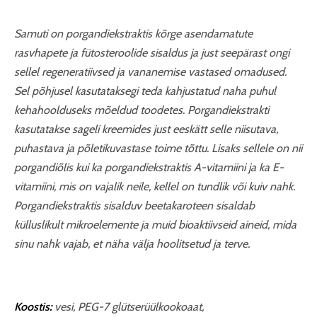
Samuti on porgandiekstraktis kõrge asendamatute
rasvhapete ja fütosteroolide sisaldus ja just seepärast ongi
sellel regeneratiivsed ja vananemise vastased omadused.
Sel põhjusel kasutataksegi teda kahjustatud naha puhul
kehahoolduseks mõeldud toodetes. Porgandiekstrakti
kasutatakse sageli kreemides just eeskätt selle niisutava,
puhastava ja põletikuvastase toime tõttu. Lisaks sellele on nii
porgandiõlis kui ka porgandiekstraktis A-vitamiini ja ka E-
vitamiini, mis on vajalik neile, kellel on tundlik või kuiv nahk.
Porgandiekstraktis sisalduv beetakaroteen sisaldab
külluslikult mikroelemente ja muid bioaktiivseid aineid, mida
sinu nahk vajab, et näha välja hoolitsetud ja terve.
Koostis:
vesi, PEG-7 glütserüülkookoaat,