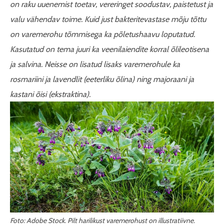
on raku uuenemist toetav, vereringet soodustav, paistetust ja
valu vähendav toime. Kuid just bakteritevastase mõju tõttu
on varemerohu tõmmisega ka põletushaavu loputatud.
Kasutatud on tema juuri ka veenilaiendite korral õlileotisena
ja salvina. Neisse on lisatud lisaks varemerohule ka
rosmariini ja lavendlit (eeterliku õlina) ning majoraani ja
kastani õisi (ekstraktina).
Foto: Adobe Stock. Pilt harilikust varemerohust on illustratiivne.