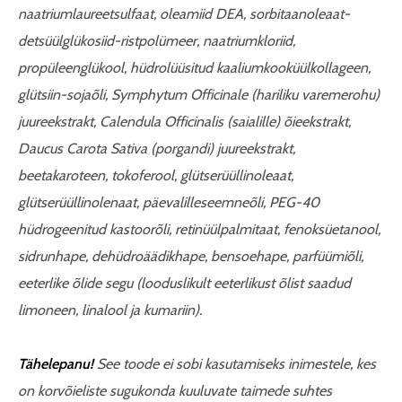
naatriumlaureetsulfaat, oleamiid DEA, sorbitaanoleaat-
detsüülglükosiid-ristpolümeer, naatriumkloriid,
propüleenglükool, hüdrolüüsitud
kaaliumkooküül
kollageen,
glütsiin-sojaõli,
Symphytum Officinale (hariliku varemerohu)
juureekstrakt, Calendula Officinalis (saialille) õieekstrakt,
Daucus Carota Sativa (porgandi) juureekstrakt,
beetakaroteen, tokoferool, glütserüüllinoleaat,
glütserüüllinolenaat, päevalilleseemneõli, PEG-40
hüdrogeenitud kastoorõli, retinüülpalmitaat, fenoksüetanool,
sidrunhape, dehüdroäädikhape, bensoehape, parfüümiõli,
eeterlike õlide segu (looduslikult eeterlikust õlist saadud
limoneen, linalool
ja kumariin).
Tähelepanu!
See toode ei sobi kasutamiseks inimestele, kes
on korvõieliste sugukonda kuuluvate taimede suhtes