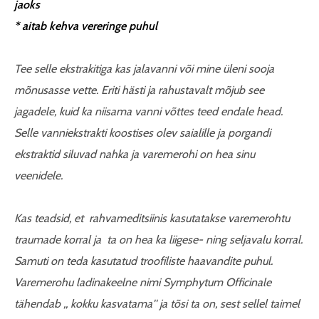
jaoks
*
aitab kehva vereringe puhul
Tee selle ekstrakitiga kas jalavanni või mine üleni sooja
mõnusasse vette. Eriti hästi ja rahustavalt mõjub see
jagadele, kuid ka niisama vanni võttes teed endale head.
Selle vanniekstrakti koostises olev saialille ja porgandi
ekstraktid siluvad nahka ja varemerohi on hea sinu
veenidele.
Kas teadsid, et rahvameditsiinis kasutatakse varemerohtu
traumade korral ja ta on hea ka liigese- ning seljavalu korral.
Samuti on teda kasutatud troofiliste haavandite puhul.
Varemerohu ladinakeelne nimi Symphytum Officinale
tähendab ,, kokku kasvatama'' ja tõsi ta on, sest sellel taimel