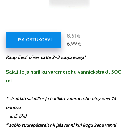
8,61 €
LISA OSTUKORVI
6,99 €
Kaup Eesti piires kätte 2–3 tööpäevaga!
Saialille ja hariliku varemerohu vanniekstrakt, 500
ml
*
sisaldab saialille- ja hariliku varemerohu ning veel 24
erineva
ürdi õlid
*
sobib suurepäraselt nii jalavanni kui kogu keha vanni