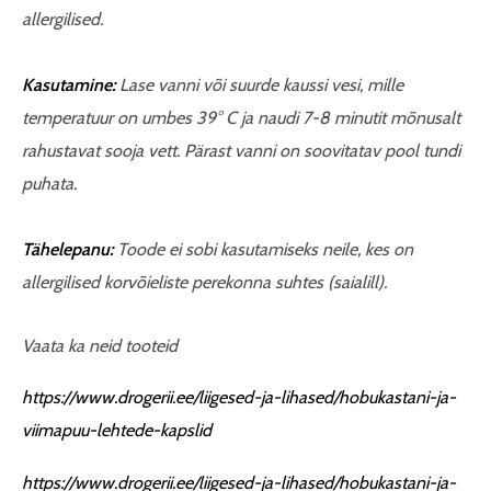
allergilised.
Kasutamine:
Lase vanni või suurde kaussi vesi, mille
temperatuur on umbes 39° C ja naudi 7-8 minutit mõnusalt
rahustavat sooja vett. Pärast vanni on soovitatav pool tundi
puhata
.
Tähelepanu:
Toode ei sobi kasutamiseks neile, kes on
allergilised korvõieliste perekonna suhtes (saialill).
Vaata ka neid tooteid
https://www.drogerii.ee/liigesed-ja-lihased/hobukastani-ja-
viimapuu-lehtede-kapslid
https://www.drogerii.ee/liigesed-ja-lihased/hobukastani-ja-