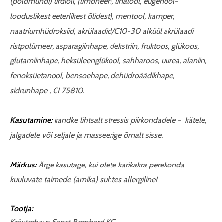
(põldmündi) ürdiõli, (limoneen, linalool, eugenool-
looduslikest eeterlikest õlidest), mentool, kamper,
naatriumhüdroksiid, akrülaadid/C10-30 alküül akrülaadi
ristpolümeer, asparagiinhape, dekstriin, fruktoos, glükoos,
glutamiinhape, heksüleenglükool, sahharoos, uurea, alaniin,
fenoksüetanool, bensoehape, dehüdroäädikhape,
sidrunhape , CI 75810.
Kasutamine:
kandke lihtsalt stressis piirkondadele - kätele,
jalgadele või seljale ja masseerige õrnalt sisse.
Märkus:
Ärge kasutage, kui olete karikakra perekonda
kuuluvate taimede (arnika) suhtes allergiline!
Tootja:
Kräuterhaus Sanct Bernhard KG