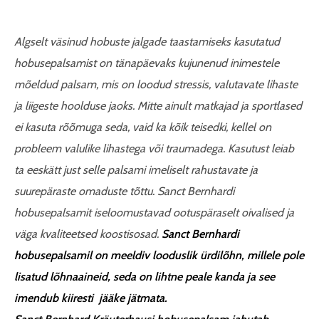
Algselt väsinud hobuste jalgade taastamiseks kasutatud
hobusepalsamist on tänapäevaks kujunenud inimestele
mõeldud palsam, mis on loodud stressis, valutavate lihaste
ja liigeste hoolduse jaoks. Mitte ainult matkajad ja sportlased
ei kasuta rõõmuga seda, vaid ka kõik teisedki, kellel on
probleem valulike lihastega või traumadega. Kasutust leiab
ta eeskätt just selle palsami imeliselt rahustavate ja
suurepäraste omaduste tõttu.
Sanct Bernhardi
hobusepalsamit iseloomustavad ootuspäraselt oivalised ja
väga kvaliteetsed koostisosad.
Sanct Bernhardi
hobusepalsamil on meeldiv looduslik ürdilõhn, millele pole
lisatud lõhnaaineid, seda on lihtne peale kanda ja see
imendub kiiresti jääke jätmata.