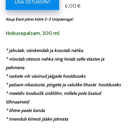
LISA OSTUKORVI
6,00 €
Kaup Eesti piires kätte 2–3 tööpäevaga!
Hobusepalsam, 200 ml
* jahutab, värskendab ja kosutab nahka
* niisutab stressis nahka ning hoiab selle elastse ja
pehmena
* raskete või väsinud jalgade hoolduseks
* palsam nikastuste, pingete ja valulike lihaste hoolduseks
* meeldiv looduslik ürdilõhn, millele pole lisatud
lõhnaaineid
* lihtne peale kanda
* imendub kiiresti jääke jätmata