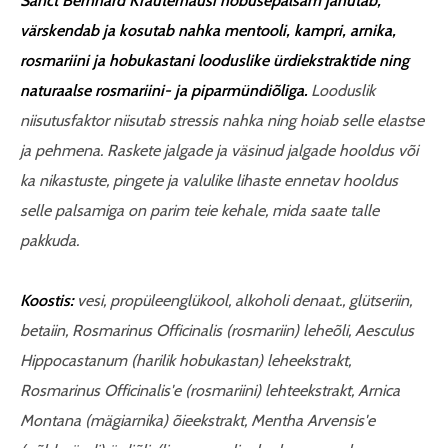
Sanct Bernhard Kräuterhausi hobusepalsam jahutab,
värskendab ja kosutab nahka mentooli, kampri, arnika,
rosmariini ja hobukastani looduslike ürdiekstraktide ning
naturaalse rosmariini- ja piparmündiõliga.
Looduslik
niisutusfaktor niisutab stressis nahka ning hoiab selle elastse
ja pehmena. Raskete jalgade ja väsinud jalgade hooldus või
ka nikastuste, pingete ja valulike lihaste ennetav hooldus
selle palsamiga on parim teie kehale, mida saate talle
pakkuda.
Koostis:
vesi, propüleenglükool, alkoholi denaat., glütseriin,
betaiin, Rosmarinus Officinalis (rosmariin) leheõli, Aesculus
Hippocastanum (harilik hobukastan) leheekstrakt,
Rosmarinus Officinalis'e (rosmariini) lehteekstrakt, Arnica
Montana (mägiarnika) õieekstrakt, Mentha Arvensis'e