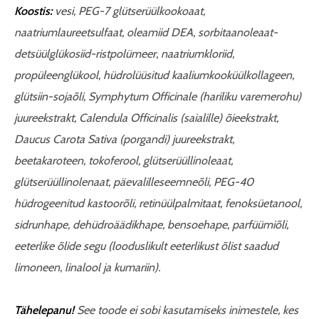
Koostis:
vesi, PEG-7 glütserüülkookoaat,
naatriumlaureetsulfaat, oleamiid DEA, sorbitaanoleaat-
detsüülglükosiid-ristpolümeer, naatriumkloriid,
propüleenglükool, hüdrolüüsitud
kaaliumkooküül
kollageen,
glütsiin-sojaõli,
Symphytum Officinale (hariliku varemerohu)
juureekstrakt, Calendula Officinalis (saialille) õieekstrakt,
Daucus Carota Sativa (porgandi) juureekstrakt,
beetakaroteen, tokoferool, glütserüüllinoleaat,
glütserüüllinolenaat, päevalilleseemneõli, PEG-40
hüdrogeenitud kastoorõli, retinüülpalmitaat, fenoksüetanool,
sidrunhape, dehüdroäädikhape, bensoehape, parfüümiõli,
eeterlike õlide segu (looduslikult eeterlikust õlist saadud
limoneen, linalool
ja kumariin).
Tähelepanu!
See toode ei sobi kasutamiseks inimestele, kes