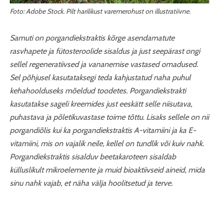
Foto: Adobe Stock. Pilt harilikust varemerohust on illustratiivne.
Samuti on porgandiekstraktis kõrge asendamatute
rasvhapete ja fütosteroolide sisaldus ja just seepärast ongi
sellel regeneratiivsed ja vananemise vastased omadused.
Sel põhjusel kasutataksegi teda kahjustatud naha puhul
kehahoolduseks mõeldud toodetes. Porgandiekstrakti
kasutatakse sageli kreemides just eeskätt selle niisutava,
puhastava ja põletikuvastase toime tõttu. Lisaks sellele on nii
porgandiõlis kui ka porgandiekstraktis A-vitamiini ja ka E-
vitamiini, mis on vajalik neile, kellel on tundlik või kuiv nahk.
Porgandiekstraktis sisalduv beetakaroteen sisaldab
külluslikult mikroelemente ja muid bioaktiivseid aineid, mida
sinu nahk vajab, et näha välja hoolitsetud ja terve.