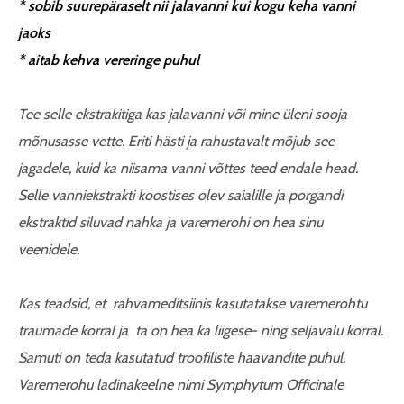
*
sobib suurepäraselt nii jalavanni kui kogu keha vanni
jaoks
*
aitab kehva vereringe puhul
Tee selle ekstrakitiga kas jalavanni või mine üleni sooja
mõnusasse vette. Eriti hästi ja rahustavalt mõjub see
jagadele, kuid ka niisama vanni võttes teed endale head.
Selle vanniekstrakti koostises olev saialille ja porgandi
ekstraktid siluvad nahka ja varemerohi on hea sinu
veenidele.
Kas teadsid, et rahvameditsiinis kasutatakse varemerohtu
traumade korral ja ta on hea ka liigese- ning seljavalu korral.
Samuti on teda kasutatud troofiliste haavandite puhul.
Varemerohu ladinakeelne nimi Symphytum Officinale