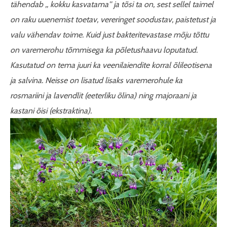
tähendab ,, kokku kasvatama'' ja tõsi ta on, sest sellel taimel
on raku uuenemist toetav, vereringet soodustav, paistetust ja
valu vähendav toime. Kuid just bakteritevastase mõju tõttu
on varemerohu tõmmisega ka põletushaavu loputatud.
Kasutatud on tema juuri ka veenilaiendite korral õlileotisena
ja salvina. Neisse on lisatud lisaks varemerohule ka
rosmariini ja lavendlit (eeterliku õlina) ning majoraani ja
kastani õisi (ekstraktina).