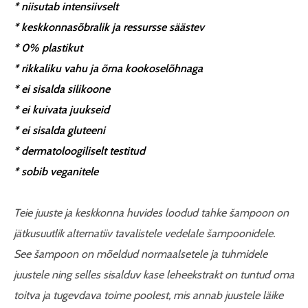
* niisutab intensiivselt
* keskkonnasõbralik ja ressursse säästev
* 0% plastikut
* rikkaliku vahu ja õrna kookoselõhnaga
* ei sisalda silikoone
* ei kuivata juukseid
* ei sisalda gluteeni
* dermatoloogiliselt testitud
* sobib veganitele
Teie juuste ja keskkonna huvides loodud tahke šampoon on
jätkusuutlik alternatiiv tavalistele vedelale šampoonidele.
See šampoon on mõeldud normaalsetele ja tuhmidele
juustele ning selles sisalduv kase leheekstrakt on tuntud oma
toitva ja tugevdava toime poolest, mis annab juustele läike