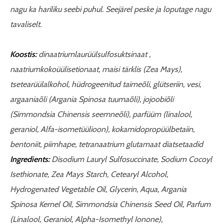
nagu ka hariliku seebi puhul. Seejärel peske ja loputage nagu
tavaliselt.
Koostis:
dinaatriumlaurüülsulfosuktsinaat ,
naatriumkokoüülisetionaat, maisi tärklis (Zea Mays),
tsetearüülalkohol, hüdrogeenitud taimeõli, glütseriin, vesi,
argaaniaõli (Argania Spinosa tuumaõli), jojoobiõli
(Simmondsia Chinensis seemneõli), parfüüm (linalool,
geraniol, Alfa-isometüülioon), kokamidopropüülbetaiin,
bentoniit, piimhape, tetranaatrium glutamaat diatsetaadid
Ingredients:
Disodium Lauryl Sulfosuccinate, Sodium Cocoyl
Isethionate, Zea Mays Starch, Cetearyl Alcohol,
Hydrogenated Vegetable Oil, Glycerin, Aqua, Argania
Spinosa Kernel Oil, Simmondsia Chinensis Seed Oil, Parfum
(Linalool, Geraniol, Alpha-Isomethyl Ionone),