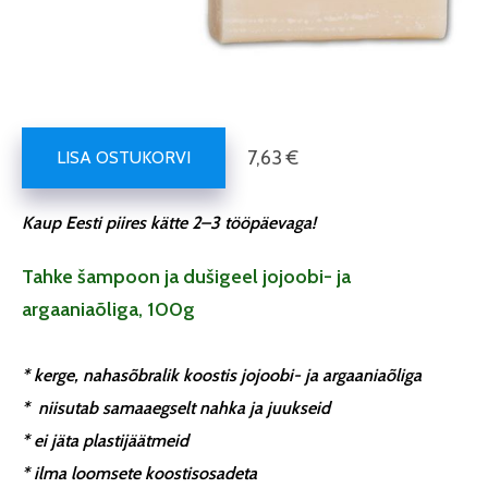
7,63 €
LISA OSTUKORVI
Kaup Eesti piires kätte 2–3 tööpäevaga!
Tahke šampoon ja dušigeel jojoobi- ja
argaaniaõliga, 100g
* kerge, nahasõbralik koostis jojoobi- ja argaaniaõliga
* niisutab samaaegselt nahka ja juukseid
* ei jäta plastijäätmeid
* ilma loomsete koostisosadeta