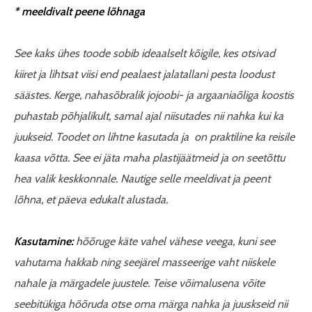
* meeldivalt peene lõhnaga
See kaks ühes toode sobib ideaalselt kõigile, kes otsivad
kiiret ja lihtsat viisi end pealaest jalatallani pesta loodust
säästes. Kerge, nahasõbralik jojoobi- ja argaaniaõliga koostis
puhastab põhjalikult, samal ajal niisutades nii nahka kui ka
juukseid. Toodet on lihtne kasutada ja on praktiline ka reisile
kaasa võtta. See ei jäta maha plastijäätmeid ja on seetõttu
hea valik keskkonnale. Nautige selle meeldivat ja peent
lõhna, et päeva edukalt alustada.
Kasutamine:
hõõruge käte vahel vähese veega, kuni see
vahutama hakkab ning seejärel masseerige vaht niiskele
nahale ja märgadele juustele. Teise võimalusena võite
seebitükiga hõõruda otse oma märga nahka ja juuskseid nii