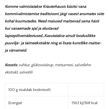
Komme valmistatakse Kräuterhausis käsitsi vana
kommivalmistamise traditsiooni järgi vasest anumates süte
kohal kuumutades. Need maiused maitsevad sama hästi
kui vanaemade ajal ja elustavad
lapsepõlvemälestused...Kasutatakse ainult looduslikke
puuvilja- ja taimeekstrakte ning ei lisata kunstlike maitse-
ja värvaineid.
Koostis:
suhkur, glükoosisiirup, metsamesi, salveilehe
ekstrakt, salveiõli
100 g sisaldab keskmiselt:
Energiat
1563 kJ/368 kcal