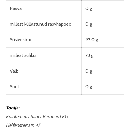
Rasva
0 g
millest küllastunud rasvhapped
0 g
Süsivesikud
92,0 g
millest suhkur
73 g
Valk
0 g
Sool
0 g
Tootja:
Kräuterhaus Sanct Bernhard KG
Helfensteinstr. 47