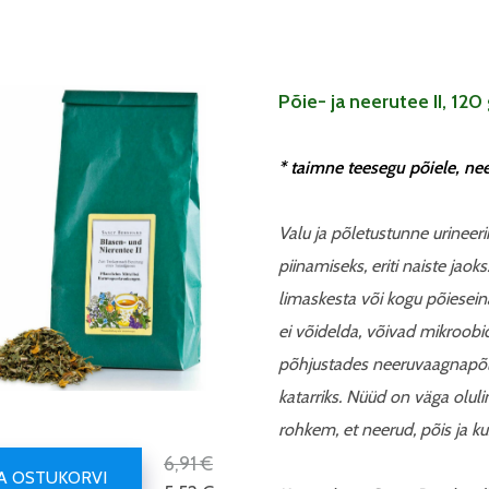
Põie- ja neerutee II, 120
* taimne teesegu põiele, n
Valu ja põletustunne urineer
piinamiseks, eriti naiste jaok
limaskesta või kogu põieseina
ei võidelda, võivad mikroobi
põhjustades neeruvaagnapõl
katarriks. Nüüd on väga olulin
rohkem, et neerud, põis ja ku
6,91 €
SA OSTUKORVI