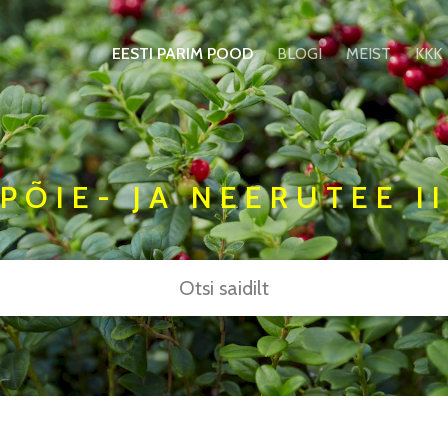
EESTI PARIM POOD
BLOGI
MEIST
KKK
PÕIE- JA NEERUTEE II