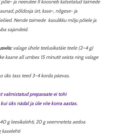
 põie- ja neerutee II koosneb katsetatud taimede
aunad, põldosja ürt, kase-, nõgese- ja
leõied. Nende taimede kasulikku mõju põiele ja
uba sajandeid.
sviis:
valage ühele teelusikatäie teele (2–4 g)
ske kaane all umbes 15 minutit seista ning valage
 joo üks tass teed 3-4 korda päevas.
t valmistatud preparaate ei tohi
kui üks nädal ja üle viie korra aastas.
 40 g leesikalehti, 20 g seemneteta aedoa
g kaselehti