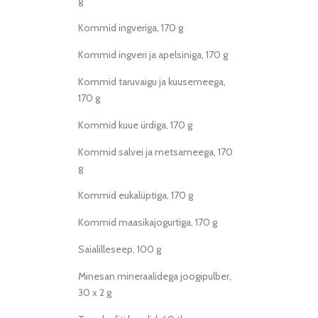
g
Kommid ingveriga, 170 g
Kommid ingveri ja apelsiniga, 170 g
Kommid taruvaigu ja kuusemeega,
170 g
Kommid kuue ürdiga, 170 g
Kommid salvei ja metsameega, 170
g
Kommid eukalüptiga, 170 g
Kommid maasikajogurtiga, 170 g
Saialilleseep, 100 g
Minesan mineraalidega joogipulber,
30 x 2 g