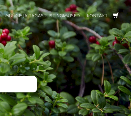
MÜÜGI- JA TAGASTUSTINGIMUSED
KONTAKT
lisati ostukorvi.
Vaata ostukorvi