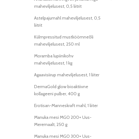
maheviljelusest, 0,5 liitrit
Astelpajumahl maheviljelusest, 0,5
liitrit
Külmpressitud mustköömneõli
maheviljelusest, 250 ml
Moramba lupiinikohv
maheviljelusest, 1 kg
Agaavisiirup maheviljelusest, 1 liiter
DermaGold glow bioaktiivne
kollageeni pulber, 400 g
Erotisan-Manneskraft mahl, 1 liiter
Manuka mesi MGO 200+ Uus-
Meremaalt, 250 g
Manuka mesi MGO 300+ Uus-