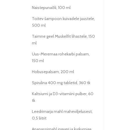
Naistepunaõli, 100 ml
Toitev šampoon kuivadele juustele,
500 ml
Taimne geel Muskelfit lihastele, 150
ml
Uus-Meremaa rohekarbi palsam,
150 ml
Hobusepalsam, 200 ml
Spirulina 400 mg tabletid, 360 tk
Kaltsiumi ja D3-vitamiini pulber, 60
tk
Leedrimarja mahl maheviljelusest,
0,5 liitrit
Ananassimahl ingveri ja kurkumiga