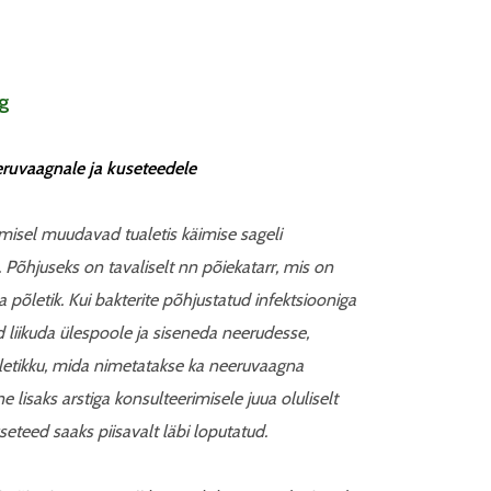
 g
eeruvaagnale
ja kuseteedele
imisel muudavad tualetis käimise sageli
s. Põhjuseks on tavaliselt nn põiekatarr, mis on
 põletik. Kui bakterite põhjustatud infektsiooniga
d liikuda ülespoole ja siseneda neerudesse,
etikku, mida nimetatakse ka neeruvaagna
e lisaks arstiga konsulteerimisele juua oluliselt
seteed saaks piisavalt läbi loputatud.