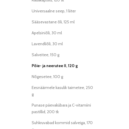
Rauakapslid, 120 tk
Universaalne seep, 1 liiter
Sääsevastane õli, 125 ml
Apelsiniõli, 30 ml
Lavendliõli, 30 ml
Salveitee, 150 g
Põie- ja neerutee II, 120 g
Nõgesetee, 100 g
Eesnäärmele kasulik taimetee, 250
g
Punase päevakübara ja C-vitamiini
pastillid, 200 tk
Suhkruvabad kommid salveiga, 170