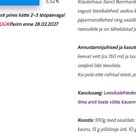
5,52 €
Kräuterhaus Sanct Bernhardi
segust: leesikalehed, aedoa k
ti piires kätte 2–3 tööpäevaga!
piparmündilehed ning saialil
ÜÜK
Parim enne 28.02.2027
neerudele ja on täheldatud j
Annustamisjuhised ja kasutu
keevat vett (ca 150 ml) ja la
seejärel läbi teesõela.
Kui pole ette nähtud teisiti,
Kasutusaeg
:
Leesikalehtedes
ilma arsti loata võtta kauem 
Koostis:
100g teed sisaldab:
kaunu
, 15 g põldosja ürti, 10 