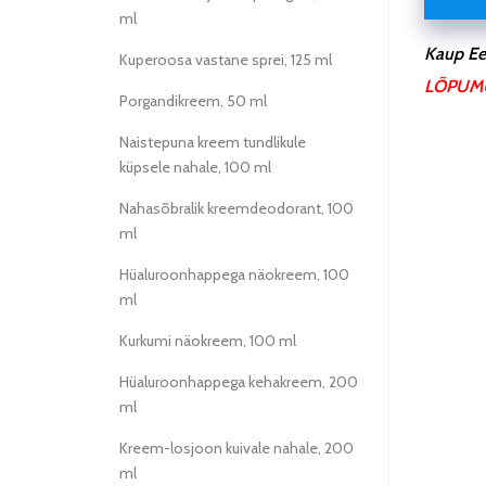
ml
Kaup Ees
Kuperoosa vastane sprei, 125 ml
LÕPUM
Porgandikreem, 50 ml
Naistepuna kreem tundlikule
küpsele nahale, 100 ml
Nahasõbralik kreemdeodorant, 100
ml
Hüaluroonhappega näokreem, 100
ml
Kurkumi näokreem, 100 ml
Hüaluroonhappega kehakreem, 200
ml
Kreem-losjoon kuivale nahale, 200
ml