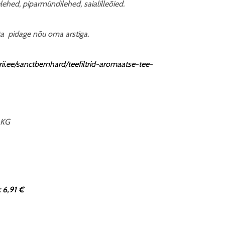
ed, piparmündilehed, saialilleõied.
ta pidage nõu oma arstiga.
ii.ee/sanctbernhard/teefiltrid-aromaatse-tee-
 KG
 6,91 €