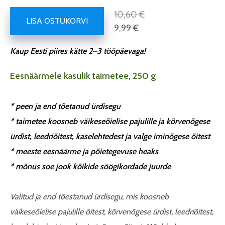
10,60 €
LISA OSTUKORVI
9,99 €
Kaup Eesti piires kätte 2–3 tööpäevaga!
Eesnäärmele kasulik taimetee, 250 g
* peen ja end tõetanud ürdisegu
* taimetee koosneb väikeseõielise pajulille ja kõrvenõgese
ürdist, leedriõitest, kaselehtedest ja valge iminõgese õitest
* meeste eesnäärme ja põietegevuse heaks
* mõnus soe jook kõikide söögikordade juurde
Valitud ja end tõestanud ürdisegu, mis koosneb
väikeseõielise pajulille õitest, kõrvenõgese ürdist, leedriõitest,