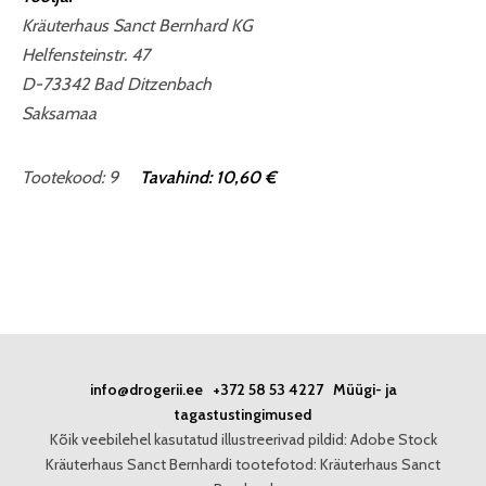
Kräuterhaus Sanct Bernhard KG
Helfensteinstr. 47
D-73342 Bad Ditzenbach
Saksamaa
Tootekood: 9
Tavahind: 10,60 €
info@drogerii.ee
+372 58 53 4227
Müügi- ja
tagastustingimused
Kõik veebilehel kasutatud illustreerivad pildid: Adobe Stock
Kräuterhaus Sanct Bernhardi tootefotod: Kräuterhaus Sanct