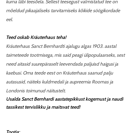
kurna läbi teesõela. Sellest teesegust valmistatud tee on
mõeldud pikaajaliseks tarvitamiseks kõikide söögikordade
eel.
Teed oskab Kräuterhaus teha!
Kräuterhaus Sanct Bernhardti ajalugu algas 1903. aastal
taimeteede tootmisega, mis said peagi ülipopulaarseks, sest
need aitasid suurepäraselt leevendada paljuisd haigusi ja
kaebusi. Oma teede eest on Kräuterhaus saanud palju
autasusid, näiteks kuldmedali ja aupreemia Roomas ja
Londonis toimunud näitustelt.
Usalda Sanct Bernhardi aastatepikkust kogemust ja naudi
tassikest tervislikku ja maitsvat teed!
Tootja: