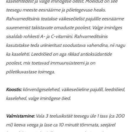
kaselehtedest ja valge iminõgese õitest. Mõeldud on see
teesegu meeste eesnäärme ja põietegevuse heaks.
Rahvameditsiinis teatakse väikeseõielist pajulille eesnäärme
suurenemist takistavate omaduste poolest. Valge iminõges
sisaldab rohkesti A- ja C-vitamiini. Rahvameditsiinis
kasutatakse teda uriinieritust soodustava vahendina, nii nagu
ka kaselehti. Leedriõied on aga rikkad antioksüdantide
poolest, mis toetavad immuunsüsteemi ja on
põletikuvastase toimega.
Koostis:
kõrvenõgeselehed, väikeseõieline pajulill, leedriõied,
kaselehed, valge iminõgese õied.
Valmistamine:
Vala 3 teelusikstäit teesegu üle 1 tass (ca 200
ml) keeva veega ja lase ca 10 minutit tõmmata, seejärel