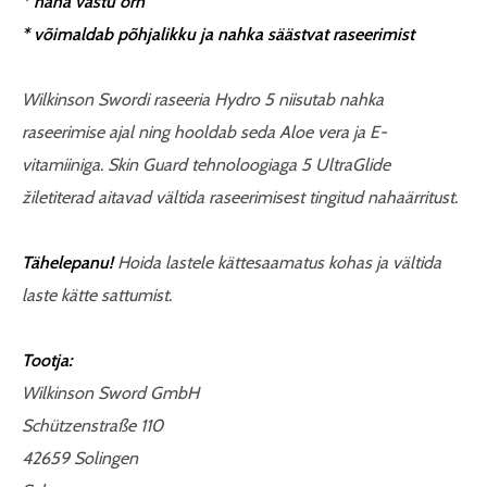
* naha vastu õrn
* võimaldab põhjalikku ja nahka säästvat raseerimist
Wilkinson Swordi raseeria Hydro 5 niisutab nahka
raseerimise ajal ning hooldab seda Aloe vera ja E-
vitamiiniga.
Skin Guard tehnoloogiaga
5 UltraGlide
žiletiterad aitavad vältida raseerimisest tingitud nahaärritust.
Tähelepanu!
Hoida lastele kättesaamatus kohas ja vältida
laste kätte sattumist.
Tootja:
Wilkinson Sword GmbH
Schützenstraße 110
42659 Solingen