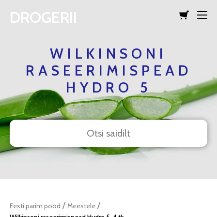
DROGERII
lisati ostukorvi.
Vaata ostukorvi
WILKINSONI
RASEERIMISPEAD
HYDRO 5
/
/
Eesti parim pood
Meestele