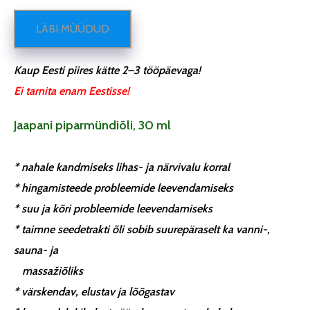
LÄBI MÜÜDUD
Kaup Eesti piires kätte 2–3 tööpäevaga!
Ei tarnita enam Eestisse!
Jaapani piparmündiõli, 30 ml
* nahale kandmiseks lihas- ja närvivalu korral
* hingamisteede probleemide leevendamiseks
* suu ja kõri probleemide leevendamiseks
* taimne seedetrakti õli sobib suurepäraselt ka vanni-,
sauna- ja
massažiõliks
* värskendav, elustav ja lõõgastav