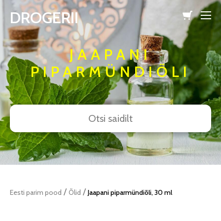
DROGERII
lisati ostukorvi.
Vaata ostukorvi
JAAPANI
PIPARMÜNDIÕLI
/
/
Eesti parim pood
Õlid
Jaapani piparmündiõli, 30 ml