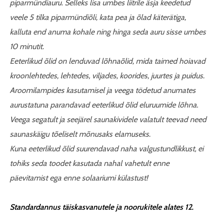
piparmündiauru. Selleks lisa umbes liitrile äsja keedetud
veele 5 tilka piparmündiõli, kata pea ja õlad käterätiga,
kalluta end anuma kohale ning hinga seda auru sisse umbes
10 minutit.
Eeterlikud õlid on lenduvad lõhnaõlid, mida taimed hoiavad
kroonlehtedes, lehtedes, viljades, koorides, juurtes ja puidus.
Aroomilampides kasutamisel ja veega tödetud anumates
aurustatuna parandavad eeterlikud õlid eluruumide lõhna.
Veega segatult ja seejärel saunakividele valatult teevad need
saunaskäigu tõeliselt mõnusaks elamuseks.
Kuna eeterlikud õlid suurendavad naha valgustundlikkust, ei
tohiks seda toodet kasutada nahal vahetult enne
päevitamist ega enne solaariumi külastust!
Standardannus täiskasvanutele ja noorukitele alates 12.