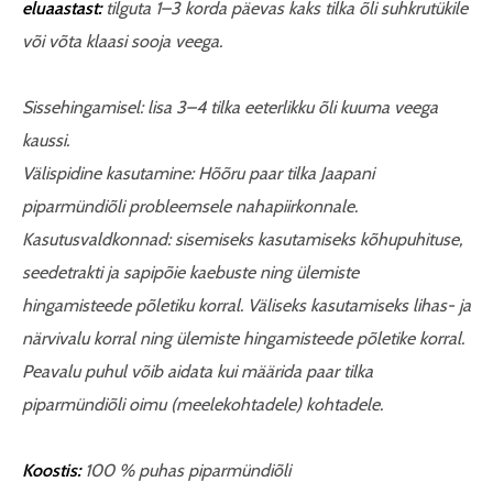
eluaastast:
tilguta 1–3 korda päevas kaks tilka õli suhkrutükile
või võta klaasi sooja veega.
Sissehingamisel: lisa 3–4 tilka eeterlikku õli kuuma veega
kaussi.
Välispidine kasutamine: Hõõru paar tilka Jaapani
piparmündiõli probleemsele nahapiirkonnale.
Kasutusvaldkonnad: sisemiseks kasutamiseks kõhupuhituse,
seedetrakti ja sapipõie kaebuste ning ülemiste
hingamisteede põletiku korral. Väliseks kasutamiseks lihas- ja
närvivalu korral ning ülemiste hingamisteede põletike korral.
Peavalu puhul võib aidata kui määrida paar tilka
piparmündiõli oimu (meelekohtadele) kohtadele.
Koostis:
100 % puhas piparmündiõli