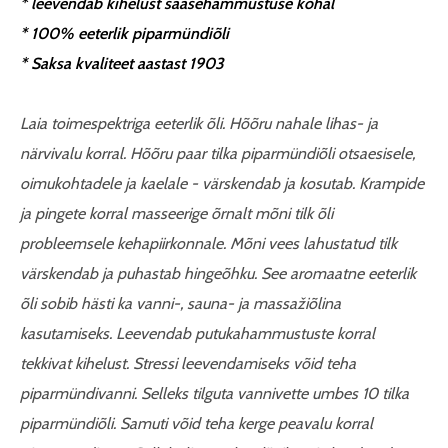
* leevendab kihelust sääsehammustuse kohal
* 100% eeterlik piparmündiõli
* Saksa kvaliteet aastast 1903
Laia toimespektriga eeterlik õli. Hõõru nahale lihas- ja
närvivalu korral. Hõõru paar tilka piparmündiõli otsaesisele,
oimukohtadele ja kaelale - värskendab ja kosutab. Krampide
ja pingete korral masseerige õrnalt mõni tilk õli
probleemsele kehapiirkonnale. Mõni vees lahustatud tilk
värskendab ja puhastab hingeõhku. See aromaatne eeterlik
õli sobib hästi ka vanni-, sauna- ja massažiõlina
kasutamiseks. Leevendab putukahammustuste korral
tekkivat kihelust. Stressi leevendamiseks võid teha
piparmündivanni. Selleks tilguta vannivette umbes 10 tilka
piparmündiõli. Samuti võid teha kerge peavalu korral