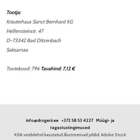
Tootja:
Kräuterhaus Sanct Bernhard KG
Helfensteinstr. 47
D-73342 Bad Ditzenbach
Saksamaa
Tootekood: 796
Tavahind: 7,12 €
info@drogerii.ee
+372 58 53 4227
Müügi- ja
tagastustingimused
Kõik veebilehel kasutatud illustreerivad pildid: Adobe Stock