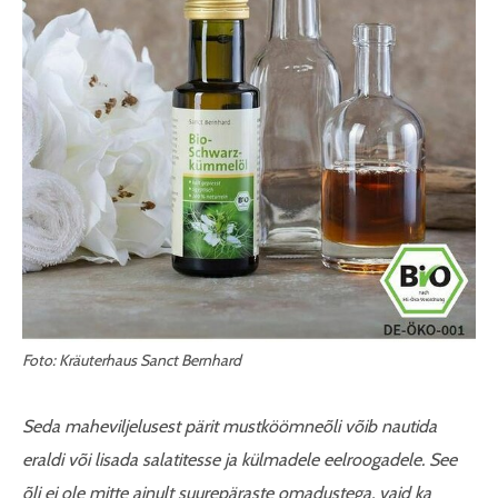
Foto: Kräuterhaus Sanct Bernhard
Seda maheviljelusest pärit mustköömneõli võib nautida
eraldi või lisada salatitesse ja külmadele eelroogadele. See
õli ei ole mitte ainult suurepäraste omadustega, vaid ka