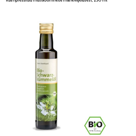
Külmpressitud mustköömneõli maheviljelusest, 250 ml