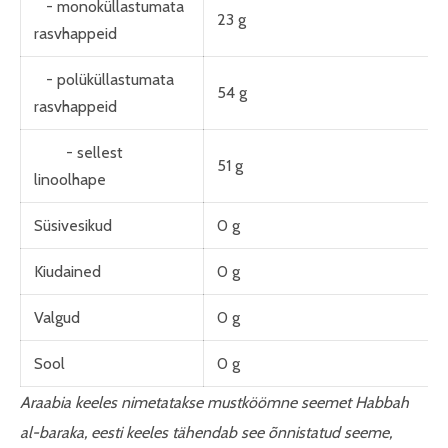
- monoküllastumata
23 g
rasvhappeid
- polüküllastumata
54 g
rasvhappeid
- sellest
51 g
linoolhape
Süsivesikud
0 g
Kiudained
0 g
Valgud
0 g
Sool
0 g
Araabia keeles nimetatakse mustköömne seemet Habbah
al-baraka, eesti keeles tähendab see õnnistatud seeme,