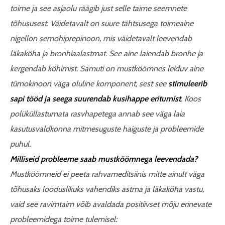
toime ja see asjaolu räägib just selle taime seemnete
tõhususest. Väidetavalt on suure tähtsusega toimeaine
nigellon semohiprepinoon, mis väidetavalt leevendab
läkaköha ja bronhiaalastmat. See aine laiendab bronhe ja
kergendab köhimist. Samuti on mustköömnes leiduv aine
tümokinoon väga oluline komponent, sest see
stimuleerib
sapi tööd ja seega suurendab kusihappe eritumist
. Koos
polüküllastumata rasvhapetega annab see väga laia
kasutusvaldkonna mitmesuguste haiguste ja probleemide
puhul.
Milliseid probleeme saab mustköömnega leevendada?
Mustköömneid ei peeta rahvameditsiinis mitte ainult väga
tõhusaks looduslikuks vahendiks astma ja läkaköha vastu,
vaid see ravimtaim võib avaldada positiivset mõju erinevate
probleemidega toime tulemisel: