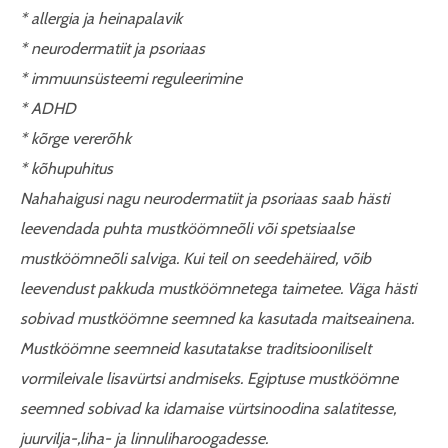
* allergia ja heinapalavik
* neurodermatiit ja psoriaas
* immuunsüsteemi reguleerimine
* ADHD
* kõrge vererõhk
* kõhupuhitus
Nahahaigusi nagu neurodermatiit ja psoriaas saab hästi
leevendada puhta mustköömneõli või spetsiaalse
mustköömneõli salviga. Kui teil on seedehäired, võib
leevendust pakkuda mustköömnetega taimetee. Väga hästi
sobivad mustköömne seemned ka kasutada maitseainena.
Mustköömne seemneid kasutatakse traditsiooniliselt
vormileivale lisavürtsi andmiseks. Egiptuse mustköömne
seemned sobivad ka idamaise vürtsinoodina salatitesse,
juurvilja-,liha- ja linnuliharoogadesse.