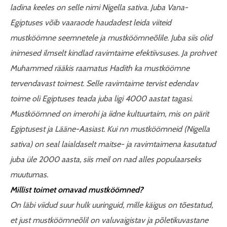
ladina keeles on selle nimi Nigella sativa. Juba Vana-
Egiptuses võib vaaraode haudadest leida viiteid
mustköömne seemnetele ja mustköömneõlile. Juba siis olid
inimesed ilmselt kindlad ravimtaime efektiivsuses. Ja prohvet
Muhammed rääkis raamatus Hadith ka mustköömne
tervendavast toimest. Selle ravimtaime tervist edendav
toime oli Egiptuses teada juba ligi 4000 aastat tagasi.
Mustköömned on imerohi ja iidne kultuurtaim, mis on pärit
Egiptusest ja Lääne-Aasiast. Kui nn mustköömneid (Nigella
sativa) on seal laialdaselt maitse- ja ravimtaimena kasutatud
juba üle 2000 aasta, siis meil on nad alles populaarseks
muutumas.
Millist toimet omavad mustköömned?
On läbi viidud suur hulk uuringuid, mille käigus on tõestatud,
et just mustköömneõlil on valuvaigistav ja põletikuvastane