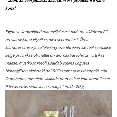
* sobib ka välispidiseks kasutamiseks probleemse naha
korral
Egiptuse kontrollitud maheviljelusest pärit mustköömneõli
on valmistatud Nigella sativa seemnetest. Õrna
külmpressimise ja sellele järgneva filtreerimise teel saadakse
selge pruunikas õli, millel on aromaatne lõhn ja vürtsikas
maitse. M
ustköömneõli sisaldab suures koguses
bioloogiliselt aktiivseid polüküllastumata rasvhappeid, eriti
linoolhapet, mis aitab säilitada normaalset kolesteroolitaset.
Päevas võiks seda sel eesmärgil tarbida 20 g .