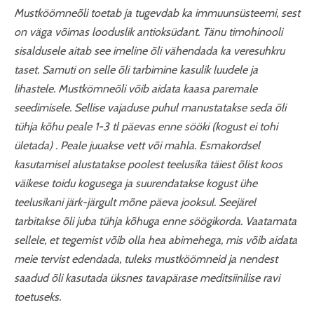
Mustköömneõli toetab ja tugevdab ka immuunsüsteemi, sest
on väga võimas looduslik antioksüdant. Tänu timohinooli
sisaldusele aitab see imeline õli vähendada ka veresuhkru
taset. Samuti on selle õli tarbimine kasulik luudele ja
lihastele. Mustkömneõli võib aidata kaasa paremale
seedimisele. Sellise vajaduse puhul manustatakse seda õli
tühja kõhu peale 1-3 tl päevas enne sööki (kogust ei tohi
ületada) . Peale juuakse vett või mahla. Esmakordsel
kasutamisel alustatakse poolest teelusika täiest õlist koos
väikese toidu kogusega ja suurendatakse kogust ühe
teelusikani järk-järgult mõne päeva jooksul. Seejärel
tarbitakse õli juba tühja kõhuga enne söögikorda. Vaatamata
sellele, et tegemist võib olla hea abimehega, mis võib aidata
meie tervist edendada, tuleks mustköömneid ja nendest
saadud õli kasutada üksnes tavapärase meditsiinilise ravi
toetuseks.