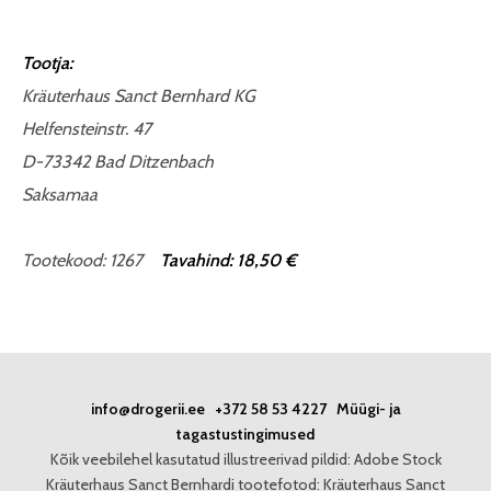
Tootja:
Kräuterhaus Sanct Bernhard KG
Helfensteinstr. 47
D-73342 Bad Ditzenbach
Saksamaa
Tootekood: 1267
Tavahind: 18,50 €
info@drogerii.ee
+372 58 53 4227
Müügi- ja
tagastustingimused
Kõik veebilehel kasutatud illustreerivad pildid: Adobe Stock
Kräuterhaus Sanct Bernhardi tootefotod: Kräuterhaus Sanct