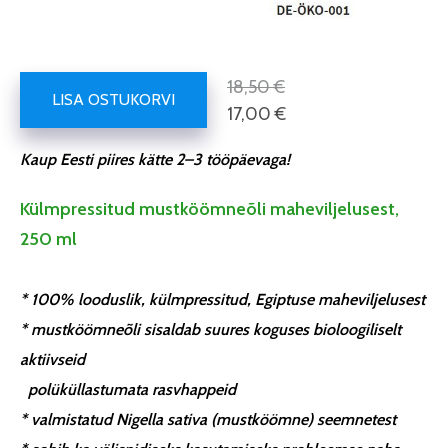
18,50 €
LISA OSTUKORVI
17,00 €
Kaup Eesti piires kätte 2–3 tööpäevaga!
Külmpressitud mustköömneõli maheviljelusest,
250 ml
* 100% looduslik, külmpressitud, Egiptuse maheviljelusest
* mustköömneõli sisaldab suures koguses bioloogiliselt
aktiivseid
polüküllastumata rasvhappeid
* valmistatud Nigella sativa (mustköömne) seemnetest