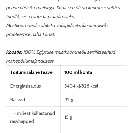
peene vürtsika maitsega. Kuna see õli on kuumuse suhtes
tundlik, siis ei sobi ta praadimiseks.
Mustköömneõli sobib ka välispidiseks kasutamiseks
probleemse naha korral.
Koostis:
100% Egiptuse mustköömneõli sertifitseeritud
mahepõllumajandusest
Toitumisalane teave
100 ml kohta
Energiasisaldus
3404 kJ/828 kcal
Rasvad
92 g
- millest küllastunud
15 g
rasvhapped