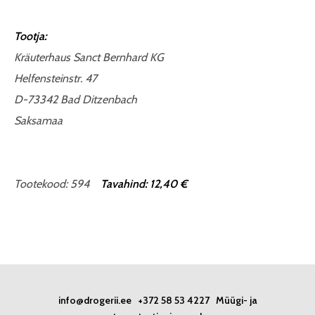
Tootja:
Kräuterhaus Sanct Bernhard KG
Helfensteinstr. 47
D-73342 Bad Ditzenbach
Saksamaa
Tootekood: 594
Tavahind: 12,40 €
info@drogerii.ee
+372 58 53 4227
Müügi- ja