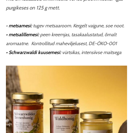
purgikeses on 125 g mett.
•
metsamesi:
tugev metsaaroom. Kergelt vaigune, soe noot.
• metsalillemesi:
peen kreemjas, tasakaalustatud, õrnalt
aromaatne. Kontrollitud maheviljelusest, DE-ÖKO-001
• Schwarzwaldi kuusemesi:
vürtsikas, intensiivse maitsega