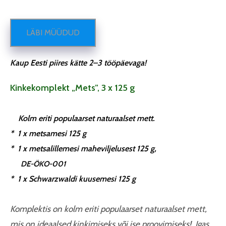
LÄBI MÜÜDUD
Kaup Eesti piires kätte 2–3 tööpäevaga!
Kinkekomplekt „Mets”, 3 x 125 g
Kolm eriti populaarset naturaalset mett.
* 1 x metsamesi 125 g
* 1 x metsalillemesi maheviljelusest 125 g,
DE-ÖKO-001
* 1 x Schwarzwaldi kuusemesi 125 g
Komplektis on kolm eriti populaarset naturaalset mett,
mis on ideaalsed kinkimiseks või ise proovimiseks!
Igas