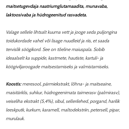
maitsetugevdaja naatriumglutamaadita, munavaba,
laktoosivaba ja hüdrogeenitud rasvadeta.
Valage sellele lihtsalt kuuma vett ja jooge seda puljongina
toidukordade vahel või lisage nuudleid ja riis, et saada
tervislik söögikord. See on tõeline maiuspala. Sobib
ideaalselt ka suppide, kastmete, hautiste, kartuli- ja
köögiviljaroogade maitsestamiseks ja valmistamiseks.
Koostis:
meresool, pärmiekstrakt, lõhna- ja maitseaine,
maisitärklis, suhkur, hüdrogeenimata taimerasv (palmirasv),
veiseliha ekstrakt (5,4%), sibul, sellerilehed, porgand, harilik
leeskputk, kurkum, karamell, maltodekstriin, petersell, pipar,
murulauk.