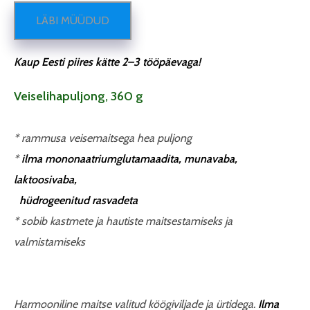
LÄBI MÜÜDUD
Kaup Eesti piires kätte 2–3 tööpäevaga!
Veiselihapuljong, 360 g
* rammusa veisemaitsega hea puljong
*
ilma mononaatriumglutamaadita, munavaba,
laktoosivaba,
hüdrogeenitud rasvadeta
* sobib kastmete ja hautiste maitsestamiseks ja
valmistamiseks
Harmooniline maitse valitud köögiviljade ja ürtidega.
Ilma