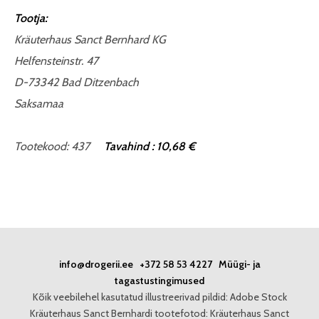
Tootja:
Kräuterhaus Sanct Bernhard KG
Helfensteinstr. 47
D-73342 Bad Ditzenbach
Saksamaa
Tootekood
:
437
Tavahind : 10,68 €
info@drogerii.ee
+372 58 53 4227
Müügi- ja
tagastustingimused
Kõik veebilehel kasutatud illustreerivad pildid: Adobe Stock
Kräuterhaus Sanct Bernhardi tootefotod: Kräuterhaus Sanct