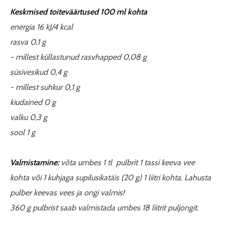
Keskmised toiteväärtused 100 ml kohta
energia 16 kJ/4 kcal
rasva 0,1 g
- millest küllastunud rasvhapped 0,08 g
süsivesikud 0,4 g
- millest suhkur 0,1 g
kiudained 0 g
valku 0,3 g
sool 1 g
Valmistamine:
võta umbes 1 tl pulbrit 1 tassi keeva vee
kohta või 1 kuhjaga supilusikatäis (20 g) 1 liitri kohta. Lahusta
pulber keevas vees ja ongi valmis!
360 g pulbrist saab valmistada umbes 18 liitrit puljongit.