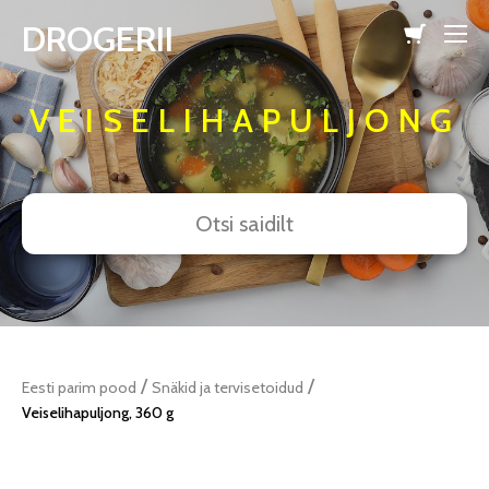
DROGERII
lisati ostukorvi.
Vaata ostukorvi
VEISELIHAPULJONG
/
/
Eesti parim pood
Snäkid ja tervisetoidud
Veiselihapuljong, 360 g