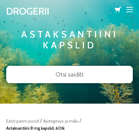
DROGERII
lisati ostukorvi.
Vaata ostukorvi
ASTAKSANTIINI
KAPSLID
/
/
Eesti parim pood
Ajutegevus ja mälu
Astaksantiini 8 mg kapslid, 60tk