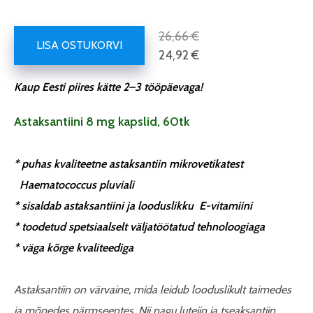
26,66 €
LISA OSTUKORVI
24,92 €
Kaup Eesti piires kätte 2–3 tööpäevaga!
Astaksantiini 8 mg kapslid, 60tk
*
puhas kvaliteetne astaksantiin mikrovetikatest
Haematococcus pluviali
*
sisaldab astaksantiini ja looduslikku
E-vitamiini
*
toodetud spetsiaalselt väljatöötatud tehnoloogiaga
*
väga kõrge kvaliteediga
Astaksantiin on värvaine, mida leidub looduslikult taimedes
ja mõnedes pärmseentes. Nii nagu luteiin ja tseaksantiin