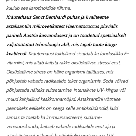
kuulub see karotinoidide rühma.
Kräuterhaus Sanct Bernhardi puhas ja kvaliteetne
astaksantiin mikrovetikatest Haematococcus pluvialis
pärineb Austria kasvandusest ja on toodetud spetsiaalselt
väljatöötatud tehnoloogia abil, mis tagab toote kõrge
kvaliteedi.
Kräuterhausi toiduliand sisaldab ka looduslikku E-
vitamiini, mis aitab kaitsta rakke oksüdatiivse stressi eest.
Oksüdatiivne stress on häire organismi talitluses, mis
põhjustab vabade radikaalide teket organismis. Seda võivad
põhjustada näiteks suitsetamine, intensiivne UV-kiirgus või
muud kahjulikud keskkonnamõjud. Astaksantiini võtmise
peamiseks eeliseks on seega selle antioksüdandid, kuid
samas ta toetab ka immuunsüsteemi, südame-
veresoonkonda, kaitseb vabade radikaalide eest aju ja
närvisüsteemi, vähendab põletikulisi protsesse ja UV