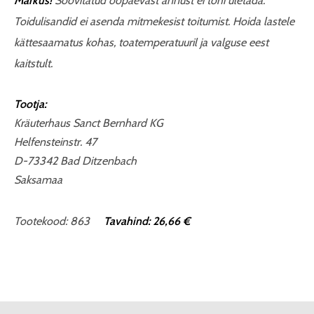
Märkus!
Soovitatud ööpäevast annust ei tohi ületada.
Toidulisandid ei asenda mitmekesist toitumist. Hoida lastele
kättesaamatus kohas, toatemperatuuril ja valguse eest
kaitstult.
Tootja:
Kräuterhaus Sanct Bernhard KG
Helfensteinstr. 47
D-73342 Bad Ditzenbach
Saksamaa
Tootekood: 863
Tavahind: 26,66 €