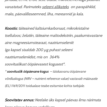
varustatud. Parimateks
seleeni allikateks
on parapähklid,
maks, päevalilleseemned, liha, mereannid ja kala.
Koostis:
täiteained kaltsiumkarbonaat, mikrokristalne
tselluloos; želatiin, täiteaine maltodekstriin, paakumisvastane
aine magneesiumstearaat, naatriumseleniit
Iga kapsel sisaldab 200 µg puhast seleeni
naatriumseleniidist, mis on 364%
soovituslikust ööpäevasest kogusest*.
*
soovituslik ööpäevane kogus
–
täiskasvanu ööpäevane
võrdluskogus (NRV
–
nutrient reference value) vastavalt määrusele
(EL) 1169/2011 toidualase teabe esitamise kohta tarbijale.
Soovitatav annus:
Neelake üks kapsel päevas ilma närimata