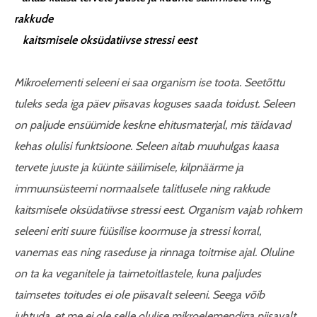
rakkude
kaitsmisele oksüdatiivse stressi eest
Mikroelementi seleeni ei saa organism ise toota. Seetõttu
tuleks seda iga päev piisavas koguses saada toidust. Seleen
on paljude ensüümide keskne ehitusmaterjal, mis täidavad
kehas olulisi funktsioone. Seleen aitab muuhulgas kaasa
tervete juuste ja küünte säilimisele, kilpnäärme ja
immuunsüsteemi normaalsele talitlusele ning rakkude
kaitsmisele oksüdatiivse stressi eest. Organism vajab rohkem
seleeni eriti suure füüsilise koormuse ja stressi korral,
vanemas eas ning raseduse ja rinnaga toitmise ajal. Oluline
on ta ka veganitele ja taimetoitlastele, kuna paljudes
taimsetes toitudes ei ole piisavalt seleeni. Seega võib
juhtuda, et me ei ole selle olulise mikroelemendiga piisavalt