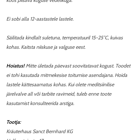
koos piisava koguse vedelikuga.
Ei sobi alla 12-aastastele lastele.
Säilitada kindlalt suletuna, temperatuuril 15-25°C, kuivas
kohas. Kaitsta niiskuse ja valguse eest.
Hoiatus!
Mitte ületada päevast soovitatavat kogust. Toodet
ei tohi kasutada mitmekesise toitumise asendajana. Hoida
lastele kättesaamatus kohas. Kui olete meditsiinilise
järelvalve all või tarbite ravimeid, tuleb enne toote
kasutamist konsulteerida arstiga.
Tootja:
Kräuterhaus Sanct Bernhard KG