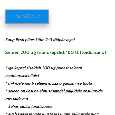
LÄBI MÜÜDUD
Kaup Eesti piires kätte 2–3 tööpäevaga!
Seleen 200 µg monokapslid, 180 tk (toidulisand)
* iga kapsel sisaldab 200 µg puhast seleeni
naatriumseleniidist
* mikroelementi seleeni ei saa organism ise toota
* seleen on keskne ehitusmaterjal paljudele ensüümide,
mis täidavad
kehas olulisi funktsioone
* aitab kaasa tervete juuste ja küünte säilimisele ning