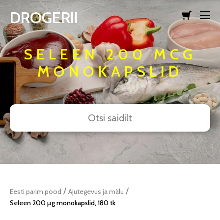
DROGERII
lisati ostukorvi.
Vaata ostukorvi
SELEEN 200 MCG
MONOKAPSLID
/
/
Eesti parim pood
Ajutegevus ja mälu
Seleen 200 µg monokapslid, 180 tk