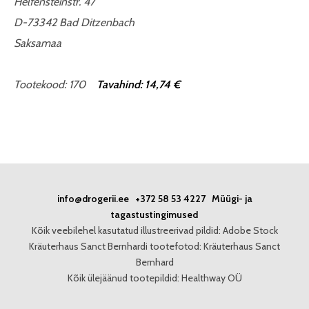
Helfensteinstr. 47
D-73342 Bad Ditzenbach
Saksamaa
Tootekood: 170
Tavahind: 14,74 €
info@drogerii.ee
+372 58 53 4227
Müügi- ja
tagastustingimused
Kõik veebilehel kasutatud illustreerivad pildid: Adobe Stock
Kräuterhaus Sanct Bernhardi tootefotod: Kräuterhaus Sanct
Bernhard
Kõik ülejäänud tootepildid: Healthway OÜ