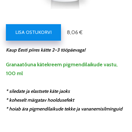
8,06 €
LISA OSTUKORVI
Kaup Eesti piires kätte 2–3 tööpäevaga!
Granaatõuna kätekreem pigmendilaikude vastu,
100 ml
* siledate ja elastsete käte jaoks
* koheselt märgatav hooldusefekt
* hoiab ära pigmendilaikude tekke ja vananemisilminguid