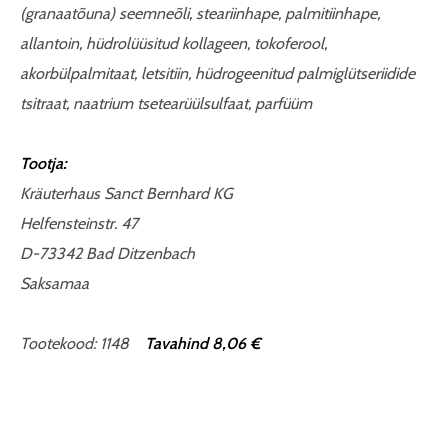
(granaatõuna) seemneõli, steariinhape, palmitiinhape,
allantoin, hüdrolüüsitud kollageen, tokoferool,
akorbülpalmitaat, letsitiin, hüdrogeenitud palmiglütseriidide
tsitraat, naatrium tsetearüülsulfaat, parfüüm
Tootja:
Kräuterhaus Sanct Bernhard KG
Helfensteinstr. 47
D-73342 Bad Ditzenbach
Saksamaa
Tootekood: 1148
Tavahind 8,06 €