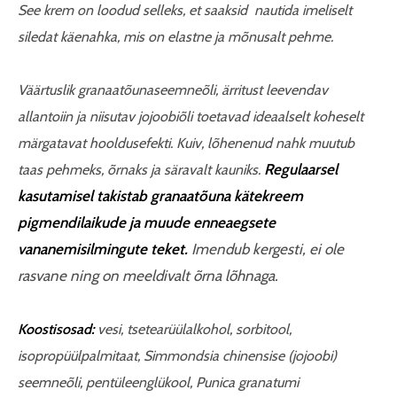
See krem on loodud selleks, et saaksid nautida imeliselt
siledat käenahka, mis on elastne ja mõnusalt pehme.
Väärtuslik granaatõunaseemneõli, ärritust leevendav
allantoiin ja niisutav jojoobiõli toetavad ideaalselt koheselt
märgatavat hooldusefekti. Kuiv, lõhenenud nahk muutub
Regulaarsel
taas pehmeks, õrnaks ja säravalt kauniks.
kasutamisel takistab granaatõuna kätekreem
pigmendilaikude ja muude enneaegsete
vananemisilmingute teket.
Imendub kergesti, ei ole
rasvane ning on meeldivalt õrna lõhnaga.
Koostisosad:
vesi, tsetearüülalkohol, sorbitool,
isopropüülpalmitaat, Simmondsia chinensise (jojoobi)
seemneõli, pentüleenglükool, Punica granatumi