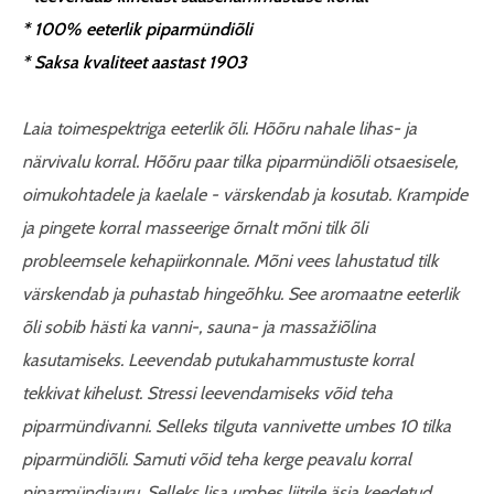
* 100% eeterlik piparmündiõli
* Saksa kvaliteet aastast 1903
Laia toimespektriga eeterlik õli. Hõõru nahale lihas- ja
närvivalu korral. Hõõru paar tilka piparmündiõli otsaesisele,
oimukohtadele ja kaelale - värskendab ja kosutab. Krampide
ja pingete korral masseerige õrnalt mõni tilk õli
probleemsele kehapiirkonnale. Mõni vees lahustatud tilk
värskendab ja puhastab hingeõhku. See aromaatne eeterlik
õli sobib hästi ka vanni-, sauna- ja massažiõlina
kasutamiseks. Leevendab putukahammustuste korral
tekkivat kihelust. Stressi leevendamiseks võid teha
piparmündivanni. Selleks tilguta vannivette umbes 10 tilka
piparmündiõli. Samuti võid teha kerge peavalu korral
piparmündiauru. Selleks lisa umbes liitrile äsja keedetud