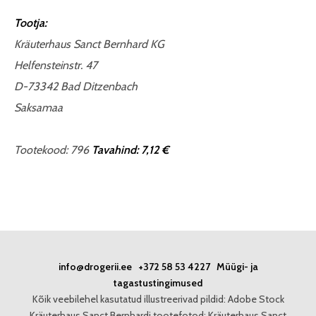
Tootja:
Kräuterhaus Sanct Bernhard KG
Helfensteinstr. 47
D-73342 Bad Ditzenbach
Saksamaa
Tootekood: 796
Tavahind: 7,12 €
info@drogerii.ee
+372 58 53 4227
Müügi- ja
tagastustingimused
Kõik veebilehel kasutatud illustreerivad pildid: Adobe Stock
Kräuterhaus Sanct Bernhardi tootefotod: Kräuterhaus Sanct