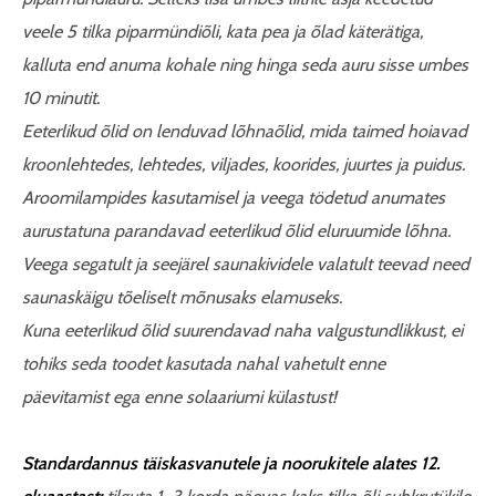
veele 5 tilka piparmündiõli, kata pea ja õlad käterätiga,
kalluta end anuma kohale ning hinga seda auru sisse umbes
10 minutit.
Eeterlikud õlid on lenduvad lõhnaõlid, mida taimed hoiavad
kroonlehtedes, lehtedes, viljades, koorides, juurtes ja puidus.
Aroomilampides kasutamisel ja veega tödetud anumates
aurustatuna parandavad eeterlikud õlid eluruumide lõhna.
Veega segatult ja seejärel saunakividele valatult teevad need
saunaskäigu tõeliselt mõnusaks elamuseks.
Kuna eeterlikud õlid suurendavad naha valgustundlikkust, ei
tohiks seda toodet kasutada nahal vahetult enne
päevitamist ega enne solaariumi külastust!
Standardannus täiskasvanutele ja noorukitele alates 12.