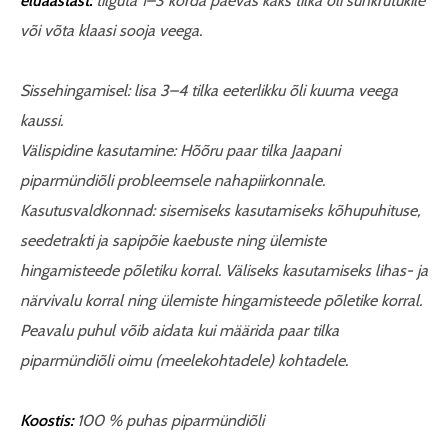
eluaastast:
tilguta 1–3 korda päevas kaks tilka õli suhkrutükile
või võta klaasi sooja veega.
Sissehingamisel: lisa 3–4 tilka eeterlikku õli kuuma veega
kaussi.
Välispidine kasutamine: Hõõru paar tilka Jaapani
piparmündiõli probleemsele nahapiirkonnale.
Kasutusvaldkonnad: sisemiseks kasutamiseks kõhupuhituse,
seedetrakti ja sapipõie kaebuste ning ülemiste
hingamisteede põletiku korral. Väliseks kasutamiseks lihas- ja
närvivalu korral ning ülemiste hingamisteede põletike korral.
Peavalu puhul võib aidata kui määrida paar tilka
piparmündiõli oimu (meelekohtadele) kohtadele.
Koostis:
100 % puhas piparmündiõli