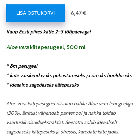
6,47 €
LISA OSTUKORVI
Kaup Eesti piires kätte 2–3 tööpäevaga!
Aloe vera
kätepesugeel, 500 ml
* õrn pesugeel
* käte värskendavaks puhastamiseks ja õrnaks hoolduseks
* ideaalne sagedaseks kätepesuks
Aloe vera kätepesugeel niisutab nahka Aloe vera lehegeeliga
(30%), ärritust vähendab pantenool ja nahka toidab
väärtuslik nisuiduekstraktist. Seetõttu sobib ideaalselt
sagedaseks kätepesuks ja stressis, karedate käte jaoks.