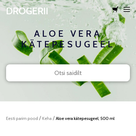
DROGERII
lisati ostukorvi.
Vaata ostukorvi
ALOE VERA
KÄTEPESUGEEL
/
/
Eesti parim pood
Keha
Aloe vera kätepesugeel, 500 ml