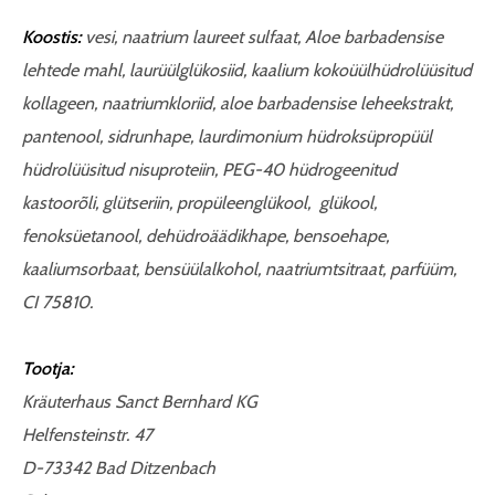
Koostis:
vesi, naatrium laureet sulfaat, Aloe barbadensise
lehtede mahl, laurüülglükosiid, kaalium kokoüülhüdrolüüsitud
kollageen, naatriumkloriid, aloe barbadensise leheekstrakt,
pantenool, sidrunhape, laurdimonium hüdroksüpropüül
hüdrolüüsitud nisuproteiin, PEG-40 hüdrogeenitud
kastoorõli, glütseriin, propüleenglükool, glükool,
fenoksüetanool, dehüdroäädikhape, bensoehape,
kaaliumsorbaat, bensüülalkohol, naatriumtsitraat, parfüüm,
CI 75810.
Tootja:
Kräuterhaus Sanct Bernhard KG
Helfensteinstr. 47
D-73342 Bad Ditzenbach