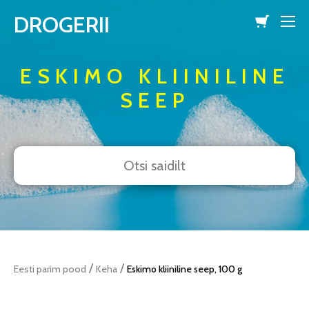
DROGERII
lisati ostukorvi.
Vaata ostukorvi
ESKIMO KLIINILINE
SEEP
/
/
Eesti parim pood
Keha
Eskimo kliiniline seep, 100 g