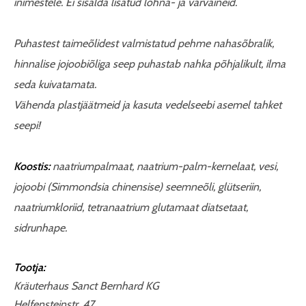
inimestele. Ei sisalda lisatud lõhna- ja värvaineid.
Puhastest taimeõlidest valmistatud pehme nahasõbralik,
hinnalise
jojoobiõliga seep puhastab nahka põhjalikult, ilma
seda kuivatamata.
Vähenda plastjäätmeid ja kasuta vedelseebi asemel tahket
seepi!
Koostis:
naatriumpalmaat, naatrium-palm-kernelaat, vesi,
jojoobi (Simmondsia chinensise) seemneõli, glütseriin,
naatriumkloriid, tetranaatrium glutamaat diatsetaat,
sidrunhape.
Tootja:
Kräuterhaus Sanct Bernhard KG
Helfensteinstr. 47