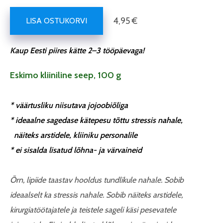
4,95 €
LISA OSTUKORVI
Kaup Eesti piires kätte 2–3 tööpäevaga!
Eskimo kliiniline seep, 100 g
* väärtusliku niisutava jojoobiõliga
* ideaalne sagedase kätepesu tõttu stressis nahale,
näiteks
arstidele, kliiniku personalile
* ei sisalda lisatud lõhna- ja värvaineid
Õrn, lipiide taastav hooldus tundlikule nahale. Sobib
ideaalselt ka stressis nahale. Sobib näiteks arstidele,
kirurgiatöötajatele ja teistele sageli käsi pesevatele