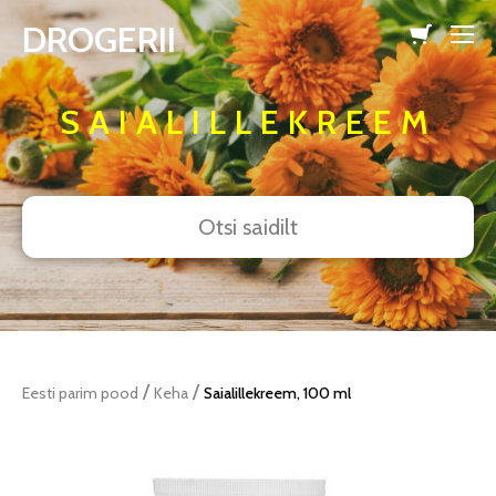
DROGERII
lisati ostukorvi.
Vaata ostukorvi
SAIALILLEKREEM
/
/
Eesti parim pood
Keha
Saialillekreem, 100 ml