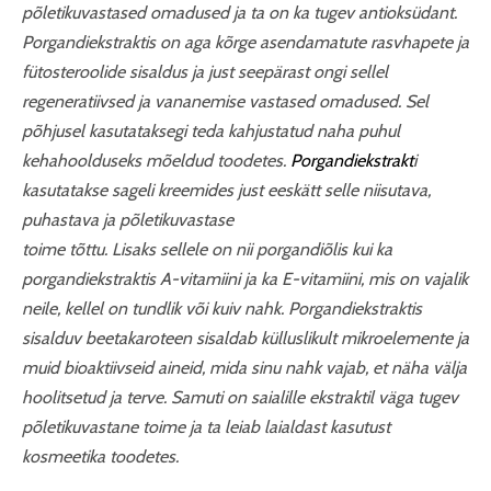
põletikuvastased omadused ja ta on ka tugev antioksüdant.
Porgandiekstraktis on aga kõrge asendamatute rasvhapete ja
fütosteroolide sisaldus ja just seepärast ongi sellel
regeneratiivsed ja vananemise vastased omadused. Sel
põhjusel kasutataksegi teda kahjustatud naha puhul
kehahoolduseks mõeldud toodetes.
Porgandiekstrakt
i
kasutatakse sageli kreemides just eeskätt selle niisutava,
puhastava ja põletikuvastase
toime tõttu. Lisaks sellele on nii porgandiõlis kui ka
porgandiekstraktis A-vitamiini ja ka E-vitamiini, mis on vajalik
neile, kellel on tundlik või kuiv nahk. Porgandiekstraktis
sisalduv beetakaroteen sisaldab külluslikult mikroelemente ja
muid bioaktiivseid aineid, mida sinu nahk vajab, et näha välja
hoolitsetud ja terve. Samuti on saialille ekstraktil väga tugev
põletikuvastane toime ja ta leiab laialdast kasutust
kosmeetika toodetes.