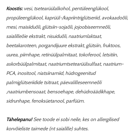
Koostis:
vesi, tsetearüülalkohol, pentüleenglükool,
propüleenglükool, kaprüül-/kapriintriglütseriid, avokaadoõli,
mesi, maisiiduõli, glütsiin-sojaõli, jojoobiseemneõli,
saialilleõie ekstrakt, nisuiduõli, naatriumlaktaat,
beetakaroteen, porgandijuure ekstrakt, glütsiin, fruktoos,
uurea, piimhape, retinüülpalmitaat, tokoferool, letsitiin,
askorbüülpalmitaat, naatriumtsetearüülsulfaat, naatrium-
PCA, inositool, niatsiinamiid, hüdrogeenitud
palmiglütseriidide tsitraat, päevalilleseemneõli
,naatriumbensoaat, bensoehape, dehüdroäädikhape,
sidrunhape, fenoksüetanool, parfüüm.
Tähelepanu!
See toode ei sobi neile, kes on allergilised
korvõieliste taimede (nt saialille) suhtes
.