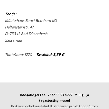
Tootja:
Kräuterhaus Sanct Bernhard KG
Helfensteinstr. 47
D-73342 Bad Ditzenbach
Saksamaa
Tootekood: 1220
Tavahind: 5,59 €
info@drogerii.ee
+372 58 53 4227
Müügi- ja
tagastustingimused
Kõik veebilehel kasutatud illustreerivad pildid: Adobe Stock