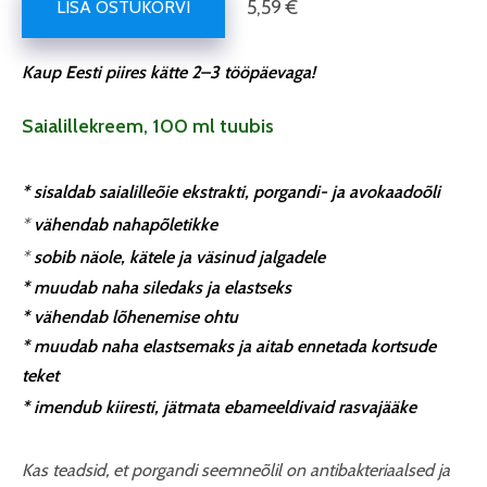
5,59 €
LISA OSTUKORVI
Kaup Eesti piires kätte 2–3 tööpäevaga!
Saialillekreem, 100 ml tuubis
* sisaldab saialilleõie ekstrakti, porgandi- ja avokaadoõli
*
vähendab nahapõletikke
*
sobib näole, kätele ja väsinud
jalgadele
* muudab naha siledaks ja elastseks
* vähendab lõhenemise ohtu
* muudab naha elastsemaks ja aitab ennetada
kortsude
teket
* imendub kiiresti, jätmata ebameeldivaid rasvajääke
Kas teadsid, et porgandi seemneõlil on antibakteriaalsed ja