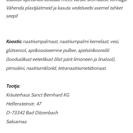
Vähenda plastjäätmeid ja kasuta vedelseebi asemel tahket
seepi!
Koostis:
naatriumpalmaat, naatriumpalmi kernelaat, vesi,
glütserool, aprikoosiseemne pulber, apelsinikooreõli
(looduslikust eeterlikust õlist pärit
limoneen ja linalool
),
pimsskivi, naatriumkloriid, tetranaatriumetidronaat.
Tootja:
Kräuterhaus Sanct Bernhard KG
Helfensteinstr. 47
D-73342 Bad Ditzenbach
Saksamaa