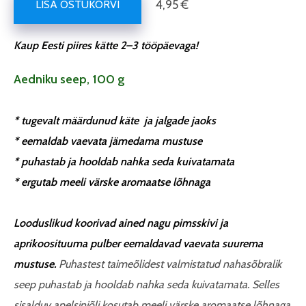
4,95 €
LISA OSTUKORVI
Kaup Eesti piires kätte 2–3 tööpäevaga!
Aedniku seep, 100 g
* tugevalt määrdunud käte ja jalgade jaoks
* eemaldab vaevata jämedama mustuse
* puhastab ja hooldab nahka seda kuivatamata
* ergutab meeli värske aromaatse lõhnaga
Looduslikud koorivad ained nagu pimsskivi ja
aprikoosituuma pulber eemaldavad vaevata suurema
mustuse.
Puhastest taimeõlidest valmistatud nahasõbralik
seep puhastab ja hooldab nahka seda kuivatamata.
Selles
sisalduv apelsiniõli kosutab meeli värske aromaatse lõhnaga.