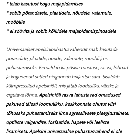
*
leiab kasutust kogu majapidamises
*
sobib põrandatele, plaatidele, nõudele, valamule,
mööblile
*
ei söövita ja sobib kõikidele majapidamispindadele
Universaalset
apelsini
puhastusvahendit saab kasutada
põrandate, plaatide, nõude, valamute, mööbli jms
puhastamiseks. Eemaldab ka püsiva mustuse, rasva, lõhnad
ja kogunenud setted ningannab briljantse sära. Sisaldab
külmpressitud apelsiniõli, mis jätab loodusliku, värske ja
ergutava lõhna.
Apelsiniõli rasva lahustavad omadused
pakuvad täiesti loomulikku, keskkonnale ohutut viisi
tõhusaks puhastamiseks ilma agressiivsete pleegitusainete,
optiliste valgendite, fosfaatide, hapete või leeliste
lisamiseta. Apelsini universaalne puhastusvahend ei ole