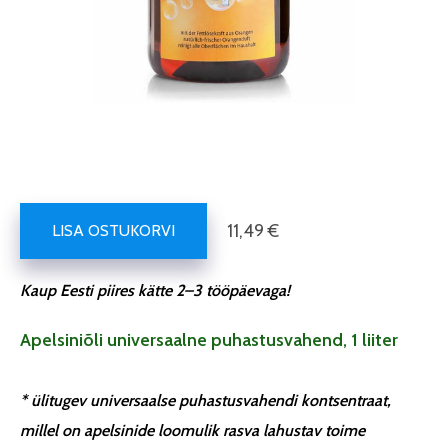
11,49 €
LISA OSTUKORVI
Kaup Eesti piires kätte 2–3 tööpäevaga!
Apelsiniõli universaalne puhastusvahend
, 1 liiter
*
ülitugev universaalse puhastusvahendi kontsentraat,
millel on apelsinide loomulik rasva lahustav toime