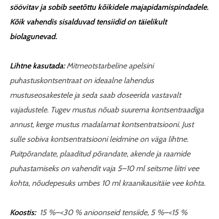
söövitav ja sobib seetõttu kõikidele majapidamispindadele.
Kõik vahendis sisalduvad tensiidid on täielikult
biolagunevad.
Lihtne kasutada:
Mitmeotstarbeline
apelsini
puhastuskontsentraat on ideaalne lahend
us
mustuseosakestele ja seda saab doseerida vastavalt
vajadustele. Tugev mustus nõuab suurema kontsentraadiga
annust, kerge mustus madalamat kontsentratsiooni. Just
sulle sobiva kontsentratsiooni leidmine on väga lihtne.
Puitpõrandate, plaaditud põrandate, akende ja raamide
puhastamiseks on vahendit vaja 5–10 ml seitsme liitri vee
kohta, nõudepesuks umbes 10 ml kraanikausitäie vee kohta.
Koostis:
15 %–<30 % anioonseid tensiide, 5 %–<15 %