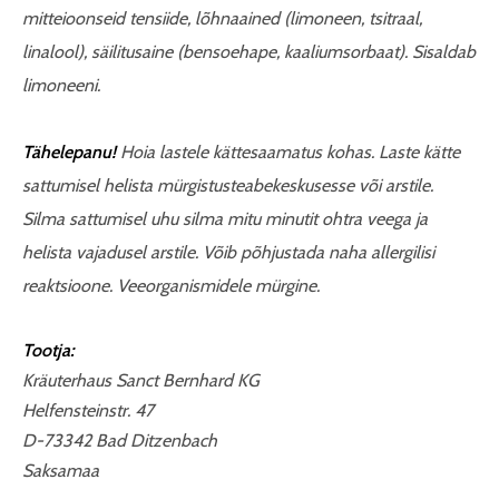
mitteioonseid tensiide, lõhnaained (limoneen, tsitraal,
linalool), säilitusaine (bensoehape, kaaliumsorbaat).
Sisaldab
limoneeni.
Tähelepanu!
Hoia lastele kättesaamatus kohas. Laste kätte
sattu­misel helista mürgistusteabekeskusesse või arstile.
Silma sattumisel uhu silma mitu minutit ohtra veega ja
helista vajadusel arstile. Võib põhjustada naha allergilisi
reaktsioone. Veeorganismidele mürgine.
Tootja:
Kräuterhaus Sanct Bernhard KG
Helfensteinstr. 47
D-73342 Bad Ditzenbach
Saksamaa