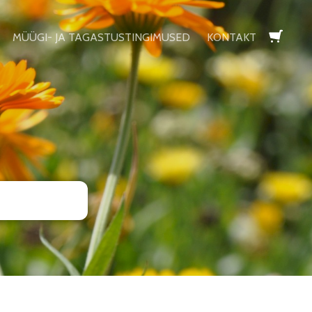
MÜÜGI- JA TAGASTUSTINGIMUSED
KONTAKT
lisati ostukorvi.
Vaata ostukorvi