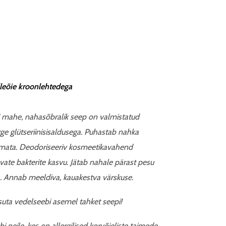
lilleõie kroonlehtedega
 mahe, nahasõbralik seep on valmistatud
rge glütseriinisisaldusega. Puhastab nahka
tamata. Deodoriseeriv kosmeetikavahend
vate bakterite kasvu. Jätab nahale pärast pesu
a. Annab meeldiva, kauakestva värskuse.
suta vedelseebi asemel tahket seepi!
i neile, kes on allergilised korvõieliste taimede