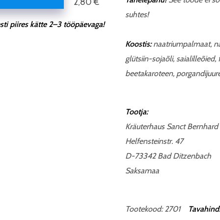
2,80 €
suhtes!
ti piires kätte 2–3 tööpäevaga!
Koostis:
naatriumpalmaat, naa
glütsiin-sojaõli, saialilleõied,
beetakaroteen, porgandijuure
Tootja:
Kräuterhaus Sanct Bernhard
Helfensteinstr. 47
D-73342 Bad Ditzenbach
Saksamaa
Tootekood: 2701
Tavahind: