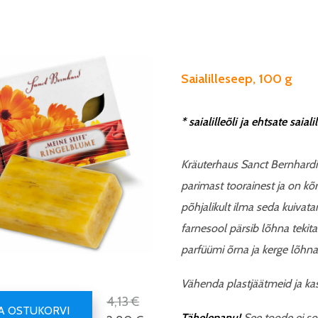
Saialilleseep, 100 g
* saialilleõli ja ehtsate saia
Kräuterhaus Sanct Bernhardi
parimast toorainest ja on kõ
põhjalikult ilma seda kuiva
farnesool pärsib lõhna tekita
parfüümi õrna ja kerge lõhn
Vähenda plastjäätmeid ja ka
4,13 €
SA OSTUKORVI
Tähelepanu!
See toode ei sob