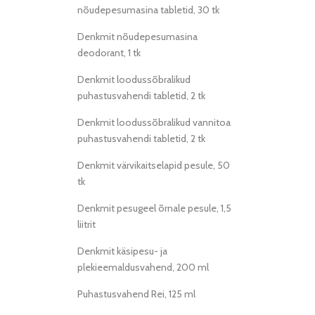
nõudepesumasina tabletid, 30 tk
Denkmit nõudepesumasina
deodorant, 1 tk
Denkmit loodussõbralikud
puhastusvahendi tabletid, 2 tk
Denkmit loodussõbralikud vannitoa
puhastusvahendi tabletid, 2 tk
Denkmit värvikaitselapid pesule, 50
tk
Denkmit pesugeel õrnale pesule, 1,5
liitrit
Denkmit käsipesu- ja
plekieemaldusvahend, 200 ml
Puhastusvahend Rei, 125 ml