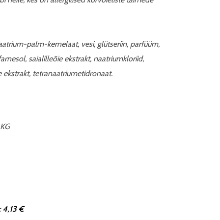
trium-palm-kernelaat, vesi, glütseriin, parfüüm,
 farnesol, saialilleõie ekstrakt, naatriumkloriid,
 ekstrakt, tetranaatriumetidronaat.
 KG
 4,13 €