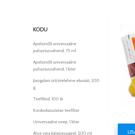
KODU
Apelsiniõli universaalne
puhastusvahend, 75 ml
Apelsiniõli universaalne
puhastusvahend, 1 liiter
Jiaogulani ürt/viielehine eluväät, 200
g
Teefiltrid, 100 tk
Korduvkasutatav teefilter
Universaalne seep, 1 liiter
LI
Aloe vera kätepesugeel, 500 ml