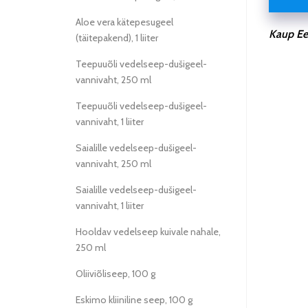
Aloe vera kätepesugeel
Kaup Ees
(täitepakend), 1 liiter
Teepuuõli vedelseep-dušigeel-
vannivaht, 250 ml
Teepuuõli vedelseep-dušigeel-
vannivaht, 1 liiter
Saialille vedelseep-dušigeel-
vannivaht, 250 ml
Saialille vedelseep-dušigeel-
vannivaht, 1 liiter
Hooldav vedelseep kuivale nahale,
250 ml
Oliiviõliseep, 100 g
Eskimo kliiniline seep, 100 g