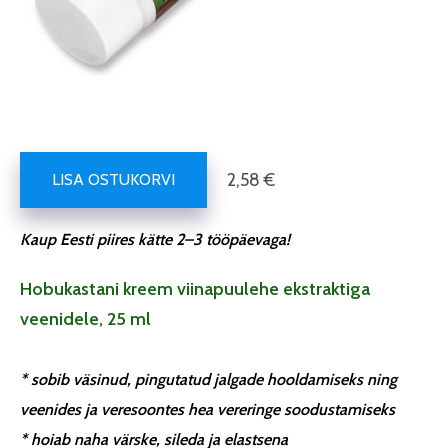
2,58 €
LISA OSTUKORVI
Kaup Eesti piires kätte 2–3 tööpäevaga!
Hobukastani kreem viinapuulehe ekstraktiga
veenidele, 25 ml
* sobib väsinud, pingutatud jalgade hooldamiseks ning
veenides ja veresoontes hea vereringe soodustamiseks
* hoiab naha värske, sileda ja elastsena