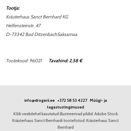
Tootja:
Kräuterhaus Sanct Bernhard KG
Helfensteinstr. 47
D-73342 Bad DitzenbachSaksamaa
Tootekood: 96021
Tavahind: 2,58 €
info@drogerii.ee
+372 58 53 4227
Müügi- ja
tagastustingimused
Kõik veebilehel kasutatud illustreerivad pildid: Adobe Stock
Kräuterhaus Sanct Bernhardi tootefotod: Kräuterhaus Sanct
Bernhard