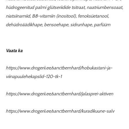
hüdrogeenitud palmi glütseriidide tsitraat, naatriumbensoaat,
niatsiinamiid, B8-vitamiin (inositool), fenoksüetanool,
dehüdroäädikhape, bensoehape, sidrunhape, parfüüm
Vaata ka
https://www.drogerii.ee/sanctbernhard/hobukastani-ja-
viinapuulehekapslid-120-tk-1
https://www.drogerii.ee/sanctbernhard/jalasprei-aktiven
https://www.drogerii.ee/sanctbernhard/kuradikuune-salv