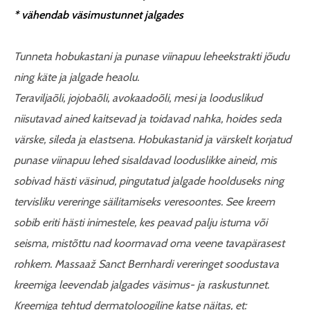
* vähendab väsimustunnet jalgades
Tunneta hobukastani ja punase viinapuu leheekstrakti jõudu
ning käte ja jalgade heaolu.
Teraviljaõli, jojobaõli, avokaadoõli, mesi ja looduslikud
niisutavad ained kaitsevad ja toidavad nahka, hoides seda
värske, sileda ja elastsena. Hobukastanid ja värskelt korjatud
punase viinapuu lehed sisaldavad looduslikke aineid, mis
sobivad hästi väsinud, pingutatud jalgade hoolduseks ning
tervisliku vereringe säilitamiseks veresoontes. See kreem
sobib eriti hästi inimestele, kes peavad palju istuma või
seisma, mistõttu nad koormavad oma veene tavapärasest
rohkem. Massaaž Sanct Bernhardi vereringet soodustava
kreemiga leevendab jalgades väsimus- ja raskustunnet.
Kreemiga tehtud dermatoloogiline katse näitas, et: