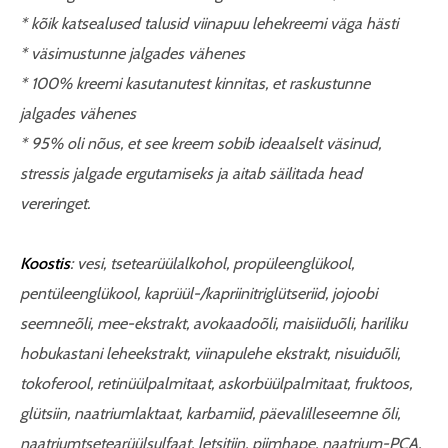
* kõik katsealused talusid viinapuu lehekreemi väga hästi
* väsimustunne jalgades vähenes
* 100% kreemi kasutanutest kinnitas, et raskustunne
jalgades vähenes
* 95% oli nõus, et see kreem sobib ideaalselt väsinud,
stressis jalgade ergutamiseks ja aitab säilitada head
vereringet.
Koostis
: vesi, tsetearüülalkohol, propüleenglükool,
pentüleenglükool, kaprüül-/kapriinitriglütseriid, jojoobi
seemneõli, mee-ekstrakt, avokaadoõli, maisiiduõli, hariliku
hobukastani leheekstrakt, viinapulehe ekstrakt, nisuiduõli,
tokoferool, retinüülpalmitaat, askorbüülpalmitaat, fruktoos,
glütsiin, naatriumlaktaat, karbamiid, päevalilleseemne õli,
naatriumtsetearüülsulfaat, letsitiin, piimhape, naatrium-PCA,