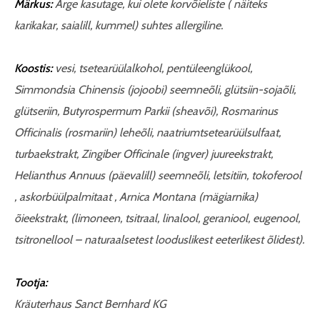
Märkus:
Ärge kasutage, kui olete korvõieliste ( näiteks
karikakar, saialill, kummel) suhtes allergiline.
Koostis:
vesi, tsetearüülalkohol, pentüleenglükool,
Simmondsia Chinensis (jojoobi) seemneõli, glütsiin-sojaõli,
glütseriin, Butyrospermum Parkii (sheavõi), Rosmarinus
Officinalis (rosmariin) leheõli, naatriumtsetearüülsulfaat,
turbaekstrakt, Zingiber Officinale (ingver) juureekstrakt,
Helianthus Annuus (päevalill) seemneõli, letsitiin, tokoferool
, askorbüülpalmitaat , Arnica Montana (mägiarnika)
õieekstrakt, (limoneen, tsitraal, linalool, geraniool, eugenool,
tsitronellool – naturaalsetest looduslikest eeterlikest õlidest).
Tootja:
Kräuterhaus Sanct Bernhard KG