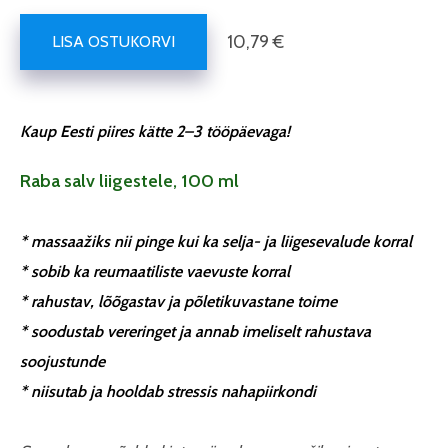
10,79 €
LISA OSTUKORVI
Kaup Eesti piires kätte 2–3 tööpäevaga!
Raba salv liigestele, 100 ml
* massaažiks nii pinge kui ka selja- ja liigesevalude korral
* sobib ka reumaatiliste vaevuste korral
* rahustav, lõõgastav ja põletikuvastane toime
* soodustab vereringet ja annab imeliselt rahustava
soojustunde
* niisutab ja hooldab stressis nahapiirkondi