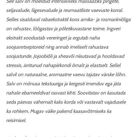
See salv on mõeldud intensiivseks massaažiks pingete,
seljavalude, liigesevalude ja reumaatiliste vaevuste korral.
Selles sisalduval rabaekstraktil koos arnika- ja rosmariiniõliga
on rahustav, lõõgastav ja põletikuvastane toime. Ingveri
ekstrakt soodustab vereringet ja ergutab naha
soojusretseptoreid ning annab imeliselt rahustava
soojustunde. Jojoobiõli ja sheavõi niisutavad ja hooldavad
stressis, ärritunud nahapiirkondi õrnalt ja elastselt. Sellel
salvil on naturaalne, aromaatne vaevu tajutav värske lõhn.
Salv on mõnusa tekstuuriga ja kergesti imenduv ega jäta
nahale ebameeldivat rasvast kihti. Soovitatav on kasutada
seda päevas vähemalt kaks korda või vastavalt vajadusele
ka rohkem. Mugav väike pakend kaasavõtmiseks ka
reisimisel.