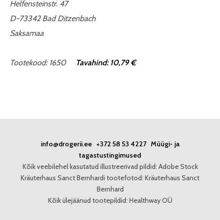
Helfensteinstr. 47
D-73342 Bad Ditzenbach
Saksamaa
Tootekood: 1650
Tavahind: 10,79 €
info@drogerii.ee
+372 58 53 4227
Müügi- ja
tagastustingimused
Kõik veebilehel kasutatud illustreerivad pildid: Adobe Stock
Kräuterhaus Sanct Bernhardi tootefotod: Kräuterhaus Sanct
Bernhard
Kõik ülejäänud tootepildid: Healthway OÜ