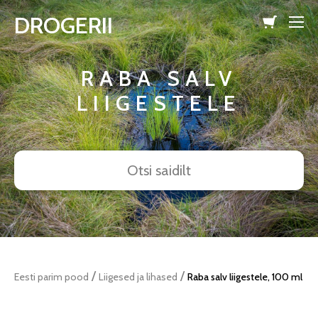
DROGERII
lisati ostukorvi.
Vaata ostukorvi
RABA SALV
LIIGESTELE
/
/
Eesti parim pood
Liigesed ja lihased
Raba salv liigestele, 100 ml