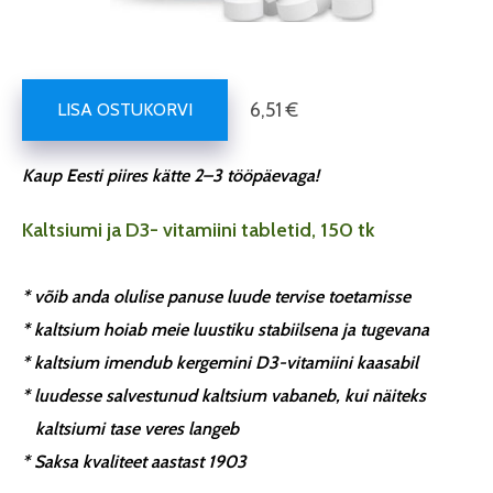
6,51 €
LISA OSTUKORVI
Kaup Eesti piires kätte 2–3 tööpäevaga!
Kaltsiumi ja D3- vitamiini tabletid, 150 tk
* võib anda olulise panuse luude tervise toetamisse
* kaltsium hoiab meie luustiku stabiilsena ja tugevana
* kaltsium imendub kergemini D3-vitamiini kaasabil
* luudesse salvestunud kaltsium vabaneb, kui näiteks
kaltsiumi tase veres langeb
* Saksa kvaliteet aastast 1903