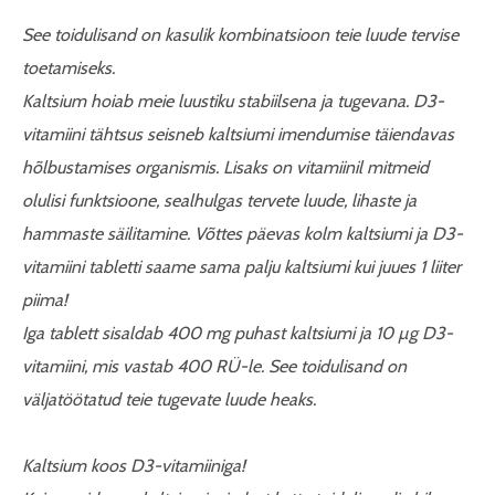
See toidulisand on kasulik kombinatsioon teie luude tervise
toetamiseks.
Kaltsium hoiab meie luustiku stabiilsena ja tugevana. D3-
vitamiini tähtsus seisneb kaltsiumi imendumise täiendavas
hõlbustamises organismis. Lisaks on vitamiinil mitmeid
olulisi funktsioone, sealhulgas tervete luude, lihaste ja
hammaste säilitamine. Võttes päevas kolm kaltsiumi ja D3-
vitamiini tabletti saame sama palju kaltsiumi kui juues 1 liiter
piima!
Iga tablett sisaldab 400 mg puhast kaltsiumi ja 10 µg D3-
vitamiini, mis vastab 400 RÜ-le. See toidulisand on
väljatöötatud teie tugevate luude heaks.
Kaltsium koos D3-vitamiiniga!