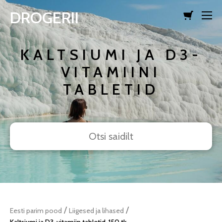
DROGERII
lisati ostukorvi.
Vaata ostukorvi
KALTSIUMI JA D3-
VITAMIINI
TABLETID
/
/
Eesti parim pood
Liigesed ja lihased