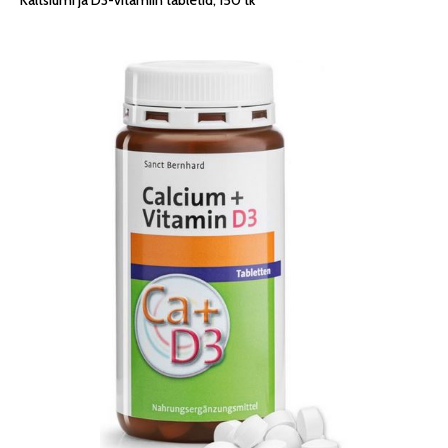
Kaltsiumi ja D3-vitamiin tabletid, 150 tk