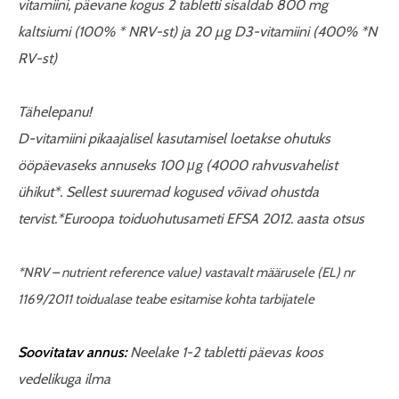
vitamiini, päevane kogus 2 tabletti sisaldab 800 mg
kaltsiumi (100% * NRV-st) ja 20 µg D3-vitamiini (400% *N
RV-st)
Tähelepanu!
D-vitamiini pikaajalisel kasutamisel loetakse ohutuks
ööpäevaseks annuseks 100 μg (4000 rahvusvahelist
ühikut*. Sellest suuremad kogused võivad ohustda
tervist.*Euroopa toiduohutusameti EFSA 2012. aasta otsus
*NRV – nutrient reference value) vastavalt määrusele (EL) nr
1169/2011 toidualase teabe esitamise kohta tarbijatele
Soovitatav annus:
Neelake 1-2 tabletti päevas koos
vedelikuga ilma