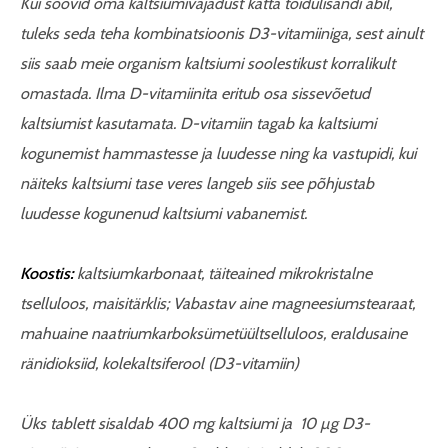
Kui soovid oma kaltsiumivajadust katta toidulisandi abil,
tuleks seda teha kombinatsioonis D3-vitamiiniga, sest ainult
siis saab meie organism kaltsiumi soolestikust korralikult
omastada. Ilma D-vitamiinita eritub osa sissevõetud
kaltsiumist kasutamata. D-vitamiin tagab ka kaltsiumi
kogunemist hammastesse ja luudesse ning ka vastupidi, kui
näiteks kaltsiumi tase veres langeb siis see põhjustab
luudesse kogunenud kaltsiumi vabanemist.
Koostis:
kaltsiumkarbonaat, täiteained mikrokristalne
tselluloos, maisitärklis; Vabastav aine magneesiumstearaat,
mahuaine naatriumkarboksümetüültselluloos, eraldusaine
ränidioksiid,
kolekaltsiferool
(D3-vitamiin)
Üks tablett sisaldab 400 mg kaltsiumi ja 10 µg D3-