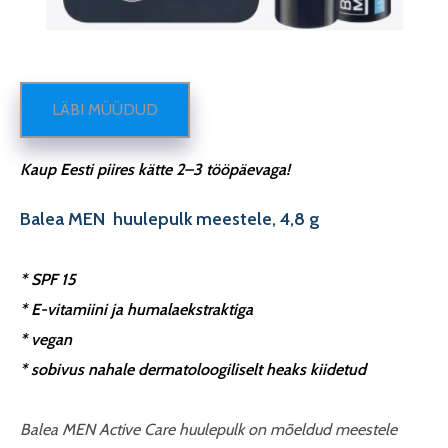
LÄBI MÜÜDUD
Kaup Eesti piires kätte 2–3 tööpäevaga!
Balea MEN huulepulk meestele, 4,8 g
* SPF 15
* E-vitamiini ja humalaekstraktiga
* vegan
* sobivus nahale dermatoloogiliselt heaks kiidetud
Balea MEN Active Care huulepulk on mõeldud meestele