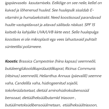
igapäevaseks kasutamiseks. Eelkõige on see neile, kellel on
kuivad ja lõhenenud huuled. See huulepulk sisaldab E-
vitamiini ja humalaekstrakti. Need koostisosad parandavad
huulte vastupidavust ja aitavad säilitada niiskust. SPF 15
kaitseb ka kahjulike UVA/UVB kiirte eest. Selle huulepulga
koostises ei ole mikroplasti ega vees lahustuvaid puhtalt
sünteetilisi polümeere.
Koostis:
Brassica Campestrise (hiina kapsas) seemneõli,
butüleenglükooldikaprülaat/dikaprat, Ricinus Communis
(riitsinus) seemneõli, Helianthus Annuus (päevalill) seemne
vaha, Candelilla vaha, hüdrogeenitud sojaõli,
tokoferüülatsetaat, dietüül aminohüdroksübensoüül
bensoaat, dietüülheksüülbutamiid triasoon ,
butüülmetoksüdibensoüülmetaan, etüülheksüültriasoon,