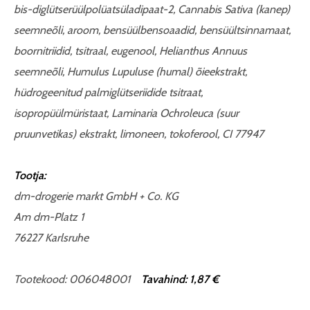
bis-diglütserüülpolüatsüladipaat-2, Cannabis Sativa (kanep)
seemneõli, aroom, bensüülbensoaadid, bensüültsinnamaat,
boornitriidid, tsitraal, eugenool, Helianthus Annuus
seemneõli, Humulus Lupuluse (humal) õieekstrakt,
hüdrogeenitud palmiglütseriidide tsitraat,
isopropüülmüristaat, Laminaria Ochroleuca (suur
pruunvetikas) ekstrakt, limoneen, tokoferool, CI 77947
Tootja:
dm-drogerie markt GmbH + Co. KG
Am dm-Platz 1
76227 Karlsruhe
Tootekood: 006048001
Tavahind: 1,87 €