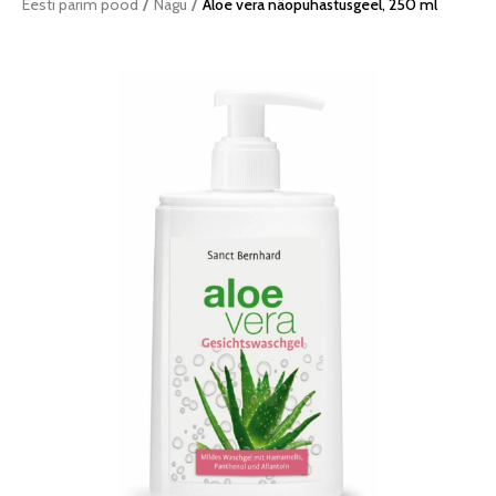
/
/
Eesti parim pood
Nägu
Aloe vera näopuhastusgeel, 250 ml