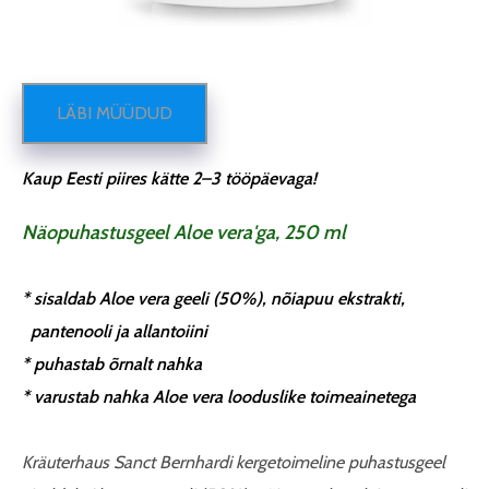
LÄBI MÜÜDUD
Kaup Eesti piires kätte 2–3 tööpäevaga!
Näopuhastusgeel Aloe vera'ga, 250 ml
* sisaldab Aloe vera geeli (50%), nõiapuu ekstrakti,
pantenooli ja allantoiini
* puhastab õrnalt nahka
* varustab nahka Aloe vera looduslike toimeainetega
Kräuterhaus Sanct Bernhardi kergetoimeline puhastusgeel