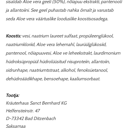
sisaldab Aloe vera geeli (50%), nõiapuu ekstrakti, pantenooli
ja allantoiini.
See geel puhastab nahka õrnalt ja varustab
seda
Aloe vera väärtuslike looduslike koostisosadega.
Koostis:
vesi, naatrium laureet sulfaat, propüleenglükool,
naatriumkloriid, Aloe vera lehemahl, laurüülglükosiid,
pantenool, nõiapuuvesi, Aloe ve leheekstrakt, laurdimonium
hüdroksüpropüül hüdrolüüsitud nisuproteiin, allantoiin,
sidrunhape, naatriumtstraat, alkohol, fenoksüetanool,
dehüdroäädikhape, bensoehape, kaaliumsorbaat.
Tootja:
Kräuterhaus Sanct Bernhard KG
Helfensteinstr. 47
D-73342 Bad Ditzenbach
Saksamaa