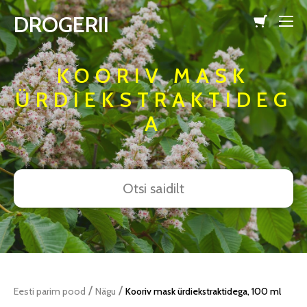
DROGERII
lisati ostukorvi.
Vaata ostukorvi
KOORIV MASK
ÜRDIEKSTRAKTIDEG
A
/
/
Eesti parim pood
Nägu
Kooriv mask ürdiekstraktidega, 100 ml