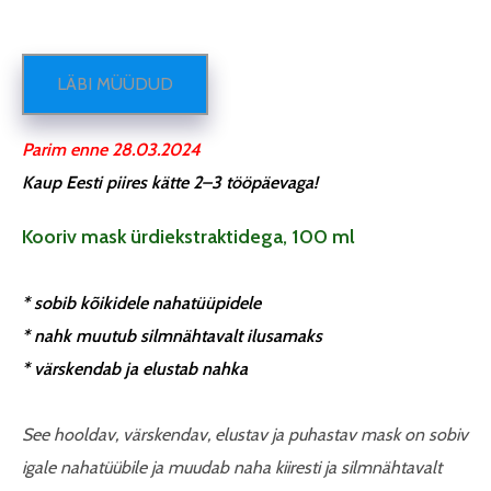
LÄBI MÜÜDUD
Parim enne 28.03.2024
Kaup Eesti piires kätte 2–3 tööpäevaga!
Kooriv mask ürdiekstraktidega, 100 ml
* sobib kõikidele nahatüüpidele
* nahk muutub silmnähtavalt ilusamaks
* värskendab ja elustab nahka
See hooldav, värskendav, elustav ja puhastav mask on sobiv
igale nahatüübile ja muudab naha kiiresti ja silmnähtavalt