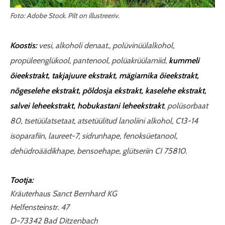
Foto: Adobe Stock. Pilt on illustreeriv.
Koostis:
vesi, alkoholi denaat., polüvinüülalkohol,
propüleenglükool,
pantenool, polüakrüülamiid,
kummeli
õieekstrakt, takjajuure ekstrakt, mägiarnika õieekstrakt,
nõgeselehe ekstrakt, põldosja ekstrakt, kaselehe ekstrakt,
salvei leheekstrakt, hobukastani leheekstrakt
, polüsorbaat
80, tsetüülatsetaat, atsetüülitud lanoliini alkohol, C13-14
isoparafiin, laureet-7, sidrunhape, fenoksüetanool,
dehüdroäädikhape, bensoehape, glütseriin CI 75810.
Tootja:
Kräuterhaus Sanct Bernhard KG
Helfensteinstr. 47
D-73342 Bad Ditzenbach