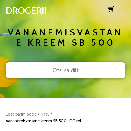
DROGERII
lisati ostukorvi.
Vaata ostukorvi
VANANEMISVASTAN
E KREEM SB 500
/
/
Eesti parim pood
Nägu
Vananemisvastane kreem SB 500, 100 ml