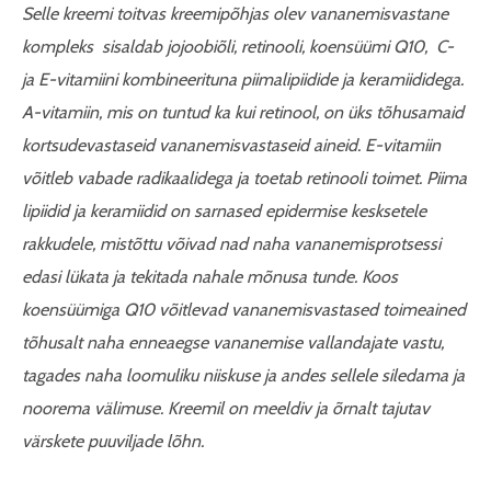
Selle kreemi toitvas kreemipõhjas olev vananemisvastane
kompleks sisaldab jojoobiõli, retinooli, koensüümi Q10, C-
ja E-vitamiini kombineerituna piimalipiidide ja keramiididega.
A-vitamiin, mis on tuntud ka kui retinool, on üks tõhusamaid
kortsudevastaseid vananemisvastaseid aineid. E-vitamiin
võitleb vabade radikaalidega ja toetab retinooli toimet. Piima
lipiidid ja keramiidid on sarnased epidermise kesksetele
rakkudele, mistõttu võivad nad naha vananemisprotsessi
edasi lükata ja tekitada nahale mõnusa tunde. Koos
koensüümiga Q10 võitlevad vananemisvastased toimeained
tõhusalt naha enneaegse vananemise vallandajate vastu,
tagades naha loomuliku niiskuse ja andes sellele siledama ja
noorema välimuse. Kreemil on meeldiv ja õrnalt tajutav
värskete puuviljade lõhn.