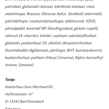
palmitaat, glütserüül stearaat, tokoferüül atsetaat, mesi,
steariinhape, Brassica Oleracea Italica (brokkoli) seemneõli,
palmitiinhape, naatriumtsetaathape, ubikinoonid (Q10),
piimalipiidid, keramiid NP, fütosfingosiinid, glütsiin-sojaõli,
retinool (A-vitamiin), letsitiin, naatrium askorbüülfosfaat ,
glütseriin, polüsorbaat 20, alkohol, dinaatriumfosfaat,
kloorheksidiini diglükonaat, piimhape, BHT, ksantaankummi,
kaaliumfosfaat, parfüüm (Hexyl Cinnamal, Alpha-Isomethyl
Ionone, Geraniol)
Tootja:
Kräuterhaus Sanct Bernhard KG
Helfensteinstr. 47
D-73342 Bad Ditzenbach
Saksamaa