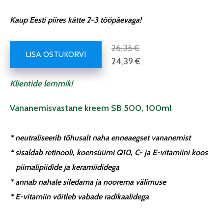
Kaup Eesti piires kätte 2-3 tööpäevaga!
26,35 €
LISA OSTUKORVI
24,39 €
Klientide lemmik!
Vananemisvastane kreem SB 500, 100ml
* neutraliseerib tõhusalt naha enneaegset vananemist
* sisaldab retinooli, koensüümi Q10, C- ja E-vitamiini koos
piimalipiidide ja keramiididega
* annab nahale siledama ja noorema välimuse
* E-vitamiin võitleb vabade radikaalidega