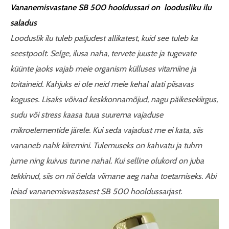
Vananemisvastane SB 500 hooldussari on loodusliku ilu
saladus
Looduslik ilu tuleb paljudest allikatest, kuid see tuleb ka
seestpoolt. Selge, ilusa naha, tervete juuste ja tugevate
küünte jaoks vajab meie organism külluses vitamiine ja
toitaineid. Kahjuks ei ole neid meie kehal alati piisavas
koguses. Lisaks võivad keskkonnamõjud, nagu päikesekiirgus,
sudu või stress kaasa tuua suurema vajaduse
mikroelementide järele. Kui seda vajadust me ei kata, siis
vananeb nahk kiiremini. Tulemuseks on kahvatu ja tuhm
jume ning kuivus tunne nahal. Kui selline olukord on juba
tekkinud, siis on nii öelda viimane aeg naha toetamiseks. Abi
leiad vananemisvastasest SB 500 hooldussarjast.