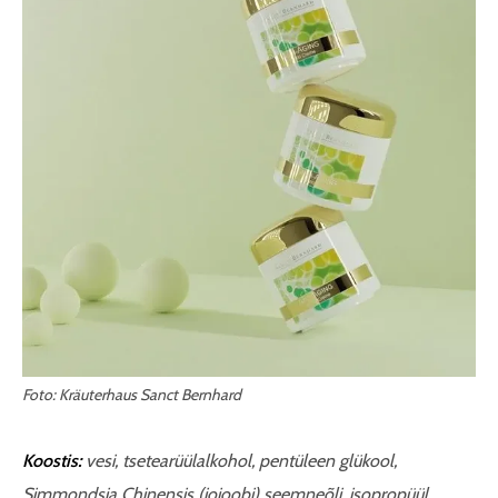
Foto: Kräuterhaus Sanct Bernhard
Koostis:
vesi, tsetearüülalkohol, pentüleen glükool,
Simmondsia Chinensis (jojoobi) seemneõli, isopropüül