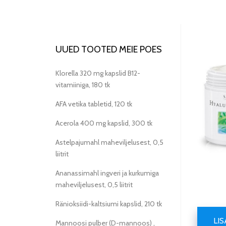
UUED TOOTED MEIE POES
Klorella 320 mg kapslid B12-
vitamiiniga, 180 tk
AFA vetika tabletid, 120 tk
Acerola 400 mg kapslid, 300 tk
Astelpajumahl maheviljelusest, 0,5
liitrit
Ananassimahl ingveri ja kurkumiga
maheviljelusest, 0,5 liitrit
Ränioksiidi-kaltsiumi kapslid, 210 tk
LI
Mannoosi pulber (D-mannoos) ,