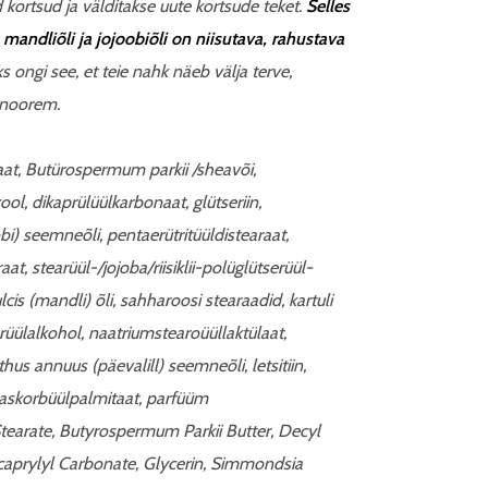
kortsud ja välditakse uute kortsude teket.
Selles
mandliõli ja jojoobiõli on niisutava, rahustava
 ongi see, et teie nahk näeb välja terve,
 noorem.
raat, Butürospermum parkii /sheavõi,
ol, dikaprülüülkarbonaat, glütseriin,
i) seemneõli, pentaerütritüüldistearaat,
araat, stearüül-/jojoba/riisiklii-polüglütserüül-
is (mandli) õli, sahharoosi stearaadid, kartuli
arüülalkohol, naatriumstearoüüllaktülaat,
us annuus (päevalill) seemneõli, letsitiin,
askorbüülpalmitaat, parfüüm
tearate, Butyrospermum Parkii Butter, Decyl
icaprylyl Carbonate, Glycerin, Simmondsia