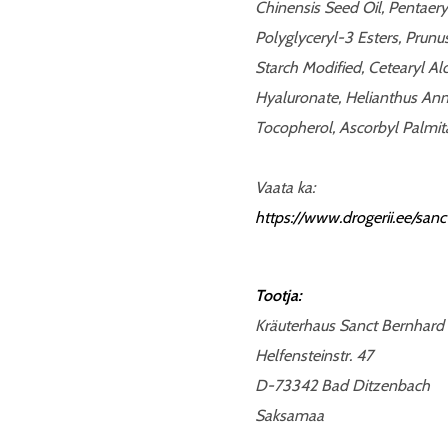
Chinensis Seed Oil, Pentaeryt
Polyglyceryl-3 Esters, Prunu
Starch Modified, Cetearyl Al
Hyaluronate, Helianthus Ann
Tocopherol, Ascorbyl Palmit
Vaata ka:
https://www.drogerii.ee/sa
Tootja:
Kräuterhaus Sanct Bernhard
Helfensteinstr. 47
D-73342 Bad Ditzenbach
Saksamaa