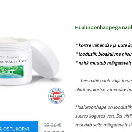
Hüaluroonhappega näo
* kortse vähendav ja uute k
* looduslik bioaktiivne niisu
* nahk muutub märgatavalt 
Teie nahk näeb välja terve,
ülitõhus, kortse vähendav ho
Hüaluroonhape on looduslik, 
suures koguses vett. Sel vii
22,36 €
muudab selle märgatavalt si
SA OSTUKORVI