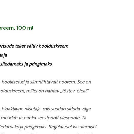
kreem, 100 ml
ortsude teket vältiv hoolduskreem
taja
siledamaks ja pringimaks
 hoolitsetud ja silmnähtavalt noorem. See on
olduskreem, millel on nähtav „tõstev-efekt”
bioaktiivne niisutaja, mis suudab siduda väga
sil muudab ta nahka seestpoolt ülespoole. Ta
ledamaks ja pringimaks. Regulaarsel kasutamisel