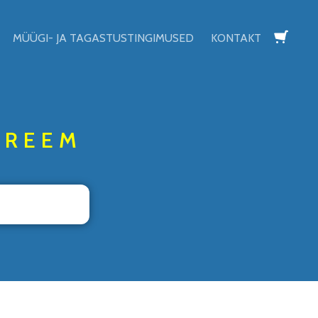
MÜÜGI- JA TAGASTUSTINGIMUSED
KONTAKT
lisati ostukorvi.
Vaata ostukorvi
KREEM