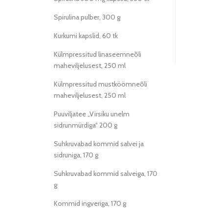
Spirulina pulber, 300 g
Kurkumi kapslid, 60 tk
Külmpressitud linaseemneõli
maheviljelusest, 250 ml
Külmpressitud mustköömneõli
maheviljelusest, 250 ml
Puuviljatee „Virsiku unelm
sidrunmürdiga“ 200 g
Suhkruvabad kommid salvei ja
sidruniga, 170 g
Suhkruvabad kommid salveiga, 170
g
Kommid ingveriga, 170 g