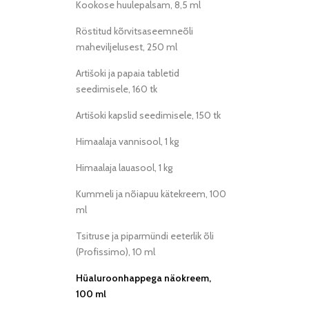
Kookose huulepalsam, 8,5 ml
Röstitud kõrvitsaseemneõli
maheviljelusest, 250 ml
Artišoki ja papaia tabletid
seedimisele, 160 tk
Artišoki kapslid seedimisele, 150 tk
Himaalaja vannisool, 1 kg
Himaalaja lauasool, 1 kg
Kummeli ja nõiapuu kätekreem, 100
ml
Tsitruse ja piparmündi eeterlik õli
(Profissimo), 10 ml
Hüaluroonhappega näokreem,
100 ml