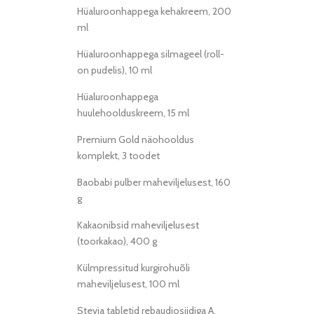
Hüaluroonhappega kehakreem, 200
ml
Hüaluroonhappega silmageel (roll-
on pudelis), 10 ml
Hüaluroonhappega
huulehoolduskreem, 15 ml
Premium Gold näohooldus
komplekt, 3 toodet
Baobabi pulber maheviljelusest, 160
g
Kakaonibsid maheviljelusest
(toorkakao), 400 g
Külmpressitud kurgirohuõli
maheviljelusest, 100 ml
Stevia tabletid rebaudiosiidiga A,