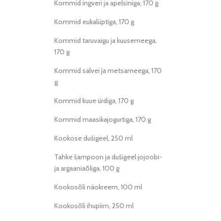
Kommid ingveri ja apelsiniga, 170 g
Kommid eukalüptiga, 170 g
Kommid taruvaigu ja kuusemeega,
170 g
Kommid salvei ja metsameega, 170
g
Kommid kuue ürdiga, 170 g
Kommid maasikajogurtiga, 170 g
Kookose dušigeel, 250 ml
Tahke šampoon ja dušigeel jojoobi-
ja argaaniaõliga, 100 g
Kookosõli näokreem, 100 ml
Kookosõli ihupiim, 250 ml