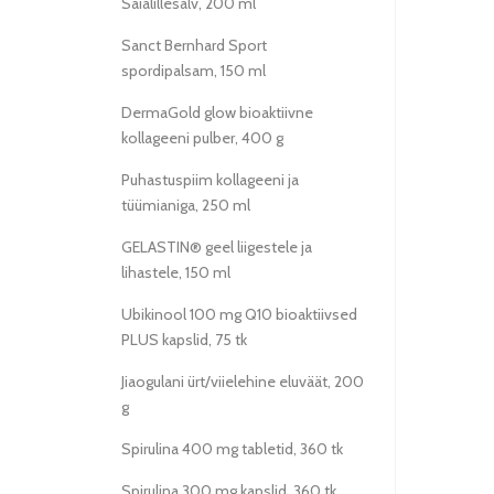
Saialillesalv, 200 ml
Sanct Bernhard Sport
spordipalsam, 150 ml
DermaGold glow bioaktiivne
kollageeni pulber, 400 g
Puhastuspiim kollageeni ja
tüümianiga, 250 ml
GELASTIN® geel liigestele ja
lihastele, 150 ml
Ubikinool 100 mg Q10 bioaktiivsed
PLUS kapslid, 75 tk
Jiaogulani ürt/viielehine eluväät, 200
g
Spirulina 400 mg tabletid, 360 tk
Spirulina 300 mg kapslid, 360 tk