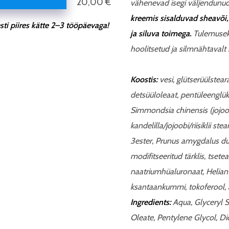
20,00 €
vähenevad isegi väljendunud 
kreemis sisalduvad sheavõi, 
ti piires kätte 2–3 tööpäevaga!
ja siluva toimega.
Tulemuseks
hoolitsetud ja silmnähtavalt
Koostis:
vesi, glütserüülstea
detsüüloleaat, pentüleenglüko
Simmondsia chinensis (jojoob
kandelilla/jojoobi/riisiklii ste
3ester, Prunus amygdalus dulc
modifitseeritud tärklis, tsete
naatriumhüaluronaat, Helianth
ksantaankummi, tokoferool, 
Ingredients:
Aqua, Glyceryl S
Oleate, Pentylene Glycol, D