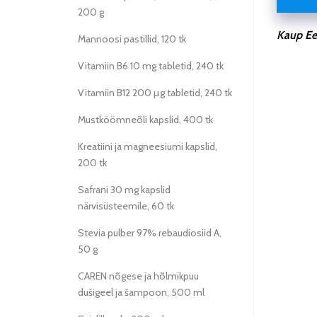
200 g
Kaup Ees
Mannoosi pastillid, 120 tk
Vitamiin B6 10 mg tabletid, 240 tk
Vitamiin B12 200 µg tabletid, 240 tk
Mustköömneõli kapslid, 400 tk
Kreatiini ja magneesiumi kapslid,
200 tk
Safrani 30 mg kapslid
närvisüsteemile, 60 tk
Stevia pulber 97% rebaudiosiid A,
50 g
CAREN nõgese ja hõlmikpuu
dušigeel ja šampoon, 500 ml