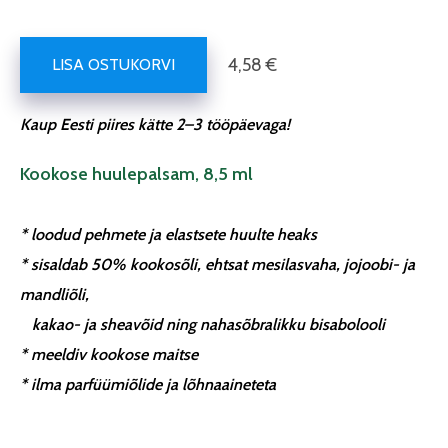
4,58 €
LISA OSTUKORVI
Kaup Eesti piires kätte 2–3 tööpäevaga!
Kookose huulepalsam, 8,5 ml
* loodud pehmete ja elastsete huulte heaks
* sisaldab 50% kookosõli, ehtsat mesilasvaha, jojoobi- ja
mandliõli,
kakao- ja sheavõid ning nahasõbralikku bisabolooli
* meeldiv kookose maitse
* ilma parfüümiõlide ja lõhnaaineteta