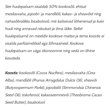
See huulepalsam sisaldab 50% kookosõli, ehtsat
mesilasvaha, jojoobi- ja mandliõli, kakao- ja sheavõid ning
nahasõbralikku bisabolooli, mis kaitsevad lõhenenud ja kuivi
huuli ning annavad niisutust ja õrna läike. Sellel
huulepalsamil on meeldiv kookose maitse ja tema koostis ei
sisalda parfüümiõlisid ega lõhnaaineid. Kookose
huulepalsam on väga ökonoomne ning seda on lihtne
kasutada.
Koostis:
kookosõli (Cocos Nucifera), mesilasvaha (Cera
Alba), mandliõli (Prunus Amygdalus Dulcis Oil), sheavõi
(Butyrospermum Parkii), jojoobiõli (Simmondsia Chinensis
Seed Oil), tokoferool, kakaoseemnevõi (Theobroma Cacao
Seed Butter), bisabolool