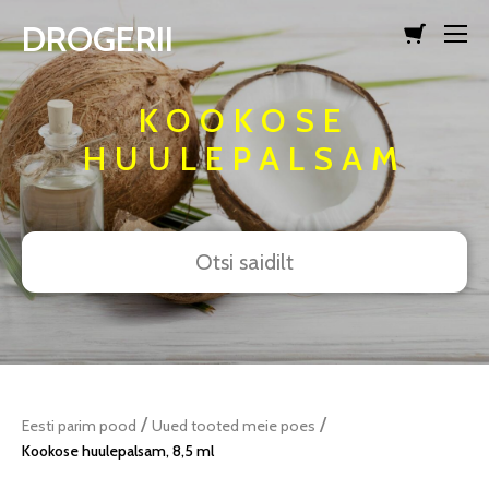
DROGERII
lisati ostukorvi.
Vaata ostukorvi
KOOKOSE
HUULEPALSAM
/
/
Eesti parim pood
Uued tooted meie poes
Kookose huulepalsam, 8,5 ml