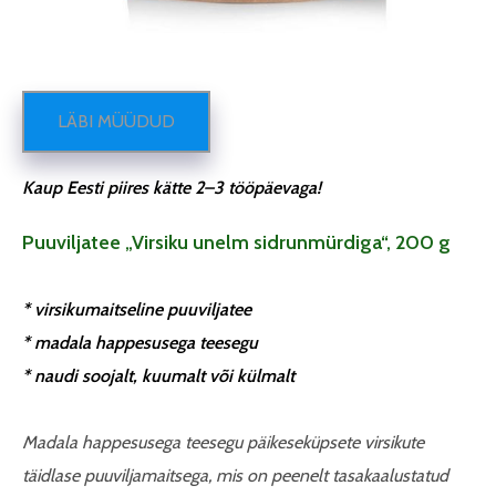
LÄBI MÜÜDUD
Kaup Eesti piires kätte 2–3 tööpäevaga!
Puuviljatee „Virsiku unelm sidrunmürdiga“, 200 g
* virsikumaitseline puuviljatee
* madala happesusega teesegu
* naudi soojalt, kuumalt või külmalt
Madala happesusega teesegu päikeseküpsete virsikute
täidlase puuviljamaitsega, mis on peenelt tasakaalustatud