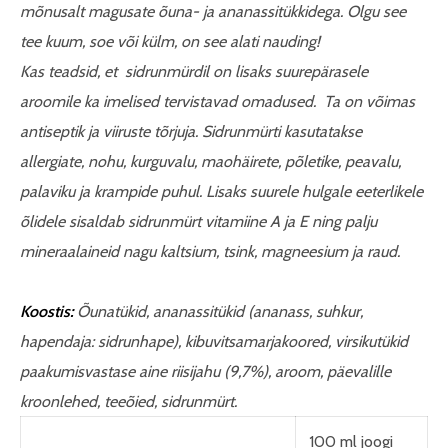
mõnusalt magusate õuna- ja ananassitükkidega. Olgu see
tee kuum, soe või külm, on see alati nauding!
Kas teadsid, et sidrunmürdil on lisaks suurepärasele
aroomile ka imelised tervistavad omadused. Ta on võimas
antiseptik ja viiruste tõrjuja. Sidrunmürti kasutatakse
allergiate, nohu, kurguvalu, maohäirete, põletike, peavalu,
palaviku ja krampide puhul. Lisaks suurele hulgale eeterlikele
õlidele sisaldab sidrunmürt vitamiine A ja E ning palju
mineraalaineid nagu kaltsium, tsink, magneesium ja raud.
Koostis:
Õunatükid, ananassitükid (ananass, suhkur,
hapendaja: sidrunhape), kibuvitsamarjakoored, virsikutükid
paakumisvastase aine riisijahu (9,7%), aroom, päevalille
kroonlehed, teeõied, sidrunmürt.
100 ml joogi