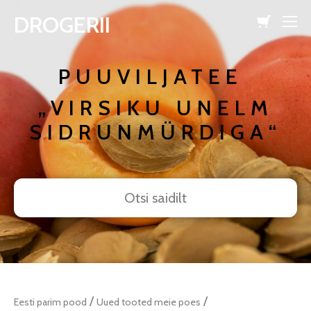
DROGERII
lisati ostukorvi.
Vaata ostukorvi
PUUVILJATEE
„VIRSIKU UNELM
SIDRUNMÜRDIGA“
/
/
Eesti parim pood
Uued tooted meie poes