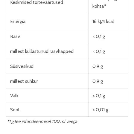
Keskmised toiteväärtused
kohta
*
Energia
16 kJ/4 kcal
Rasv
< 0,1 g
millest küllastunud rasvhapped
< 0,1 g
Süsivesikud
0,9 g
millest suhkur
0,9 g
Valk
< 0,1 g
Sool
< 0,01 g
*
1 g tee infundeerimisel 100 ml veega