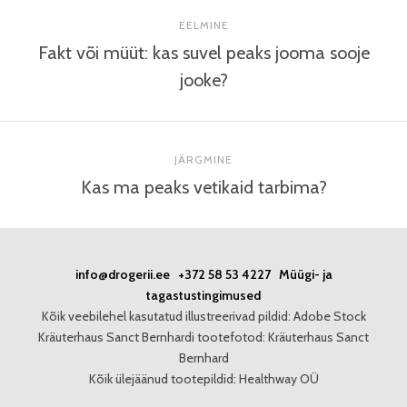
EELMINE
Fakt või müüt: kas suvel peaks jooma sooje
jooke?
JÄRGMINE
Kas ma peaks vetikaid tarbima?
info@drogerii.ee
+372 58 53 4227
Müügi- ja
tagastustingimused
Kõik veebilehel kasutatud illustreerivad pildid: Adobe Stock
Kräuterhaus Sanct Bernhardi tootefotod: Kräuterhaus Sanct
Bernhard
Kõik ülejäänud tootepildid: Healthway OÜ