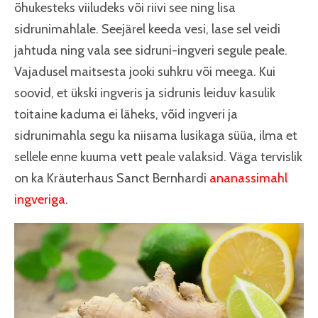
õhukesteks viiludeks või riivi see ning lisa
sidrunimahlale. Seejärel keeda vesi, lase sel veidi
jahtuda ning vala see sidruni-ingveri segule peale.
Vajadusel maitsesta jooki suhkru või meega. Kui
soovid, et ükski ingveris ja sidrunis leiduv kasulik
toitaine kaduma ei läheks, võid ingveri ja
sidrunimahla segu ka niisama lusikaga süüa, ilma et
sellele enne kuuma vett peale valaksid. Väga tervislik
on ka Kräuterhaus Sanct Bernhardi
ananassimahl
ingveriga
.