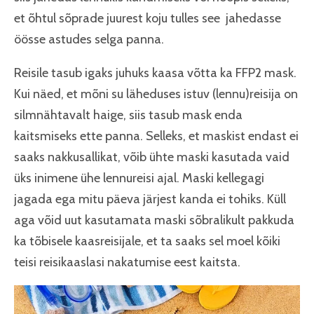
et õhtul sõprade juurest koju tulles see jahedasse
öösse astudes selga panna.
Reisile tasub igaks juhuks kaasa võtta ka FFP2 mask.
Kui näed, et mõni su läheduses istuv (lennu)reisija on
silmnähtavalt haige, siis tasub mask enda
kaitsmiseks ette panna. Selleks, et maskist endast ei
saaks nakkusallikat, võib ühte maski kasutada vaid
üks inimene ühe lennureisi ajal. Maski kellegagi
jagada ega mitu päeva järjest kanda ei tohiks. Küll
aga võid uut kasutamata maski sõbralikult pakkuda
ka tõbisele kaasreisijale, et ta saaks sel moel kõiki
teisi reisikaaslasi nakatumise eest kaitsta.