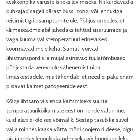
keskkond ka viiruste kiireks levimiseks. Nii kurdavadki
puhkajad sageli pärast bussi, rongi või lennukiga
reisimist gripisümptomite üle. Põhjus on selles, et
kliimaseadme abil jahedaks tehtud siseruumide ja
väga kuuma välistemperatuuri erinevused
koormavad meie keha. Samuti võivad
ühistranspordis ja mujal esinevad tuuletõmbused
põhjustada verevoolu vähenemist nina
limaskestadele, mis tähendab, et need ei paku enam
piisavat kaitset patogeenide eest.
Kõige lihtsam viis enda kaitsmiseks suurte
temperatuurikõikumiste eest on nende vältimine,
kuid alati ei ole see võimalik. Sestap tasub ka suvel
välja minnes kaasa võtta mõni soojem riideese, olgu
siis jahedas lennukis kandmiseks või hoopis selleks,