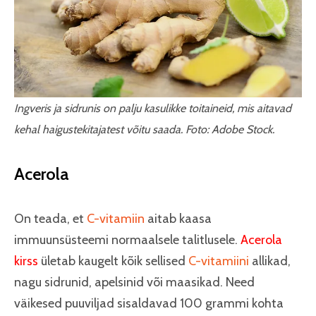
Ingveris ja sidrunis on palju kasulikke toitaineid, mis aitavad
kehal haigustekitajatest võitu saada. Foto: Adobe Stock.
Acerola
On teada, et
C-vitamiin
aitab kaasa
immuunsüsteemi normaalsele talitlusele.
Acerola
kirss
ületab kaugelt kõik sellised
C-vitamiini
allikad,
nagu sidrunid, apelsinid või maasikad. Need
väikesed puuviljad sisaldavad 100 grammi kohta