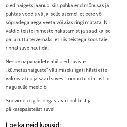
oled haigeks jäänud, siis puhka end mõnusas ja
puhtas voodis välja, selle asemel, et pere või
sõpradega aega veeta või aias ringi mütata. Nii
väldid teiste inimeste nakatamist ja saad ka ise
palju ruttu tervemaks, et siis teistega koos täiel
rinnal suve nautida.
Nende näpunäidete abil oled suviste
„külmetushaiguste“ vältimiseks igati hästi ette
valmistatud ja saad suvest rõõmu tunda just nii,
nagu sulle meeldib.
Soovime kõigile lõõgastavat puhkust ja
päikesepaistelist suve!
Loe ka neid lugusid: