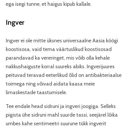
ega isegi tunne, et haigus kipub kallale.
Ingver
Ingver ei ole mitte üksnes universaalne Aasia köögi
koostisosa, vaid tema väärtuslikud koostisosad
parandavad ka vereringet, mis võib olla kehale
nakkushaiguste korral suureks abiks. Ingverijuures
peituvad teravad eeterlikud õlid on antibakteriaalse
toimega ning võivad aidata kaasa meie
limaskestade taastumisele.
Tee endale head sidruni ja ingveri joogiga. Selleks
pigista ühe sidruni mahl suurde tassi, seejärel lõika
umbes kahe sentimeetri suurune tükk ingverit