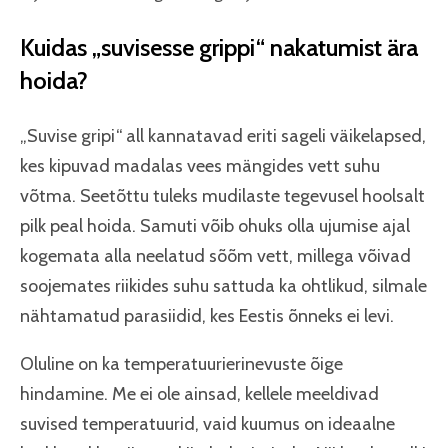
Kuidas „suvisesse grippi“ nakatumist ära
hoida?
„Suvise gripi“ all kannatavad eriti sageli väikelapsed,
kes kipuvad madalas vees mängides vett suhu
võtma. Seetõttu tuleks mudilaste tegevusel hoolsalt
pilk peal hoida. Samuti võib ohuks olla ujumise ajal
kogemata alla neelatud sõõm vett, millega võivad
soojemates riikides suhu sattuda ka ohtlikud, silmale
nähtamatud parasiidid, kes Eestis õnneks ei levi.
Oluline on ka temperatuurierinevuste õige
hindamine. Me ei ole ainsad, kellele meeldivad
suvised temperatuurid, vaid kuumus on ideaalne