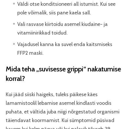
Väldi otse konditsioneeri all istumist. Kui see
pole võimalik, siis pane kaela sall.
Vali rasvase kiirtoidu asemel kiudaine- ja
vitamiinirikkad toidud.
Vajadusel kanna ka suvel enda kaitsmiseks
FFP2 maski.
Mida teha „suvisesse grippi“ nakatumise
korral?
Kui jääd siiski haigeks, tuleks päikese käes
lamamistoolil lebamise asemel kindlasti voodis
puhata, et vältida juba niigi nõrgestatud organismi
täiendavat koormamist. Kui sümptomid püsivad