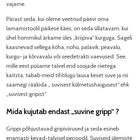
vajame.
Pärast seda, kui oleme veetnud päevi oma
lamamistoolil päikese käes, on seda üllatavam, kui
ühel hommikul ärkame üles „kriipiva“ kurguga. Sageli
kaasnevad sellega köha, nohu, palavik, peavalu,
kurgu- ja kõrvavalu või seedetrakti vaevused. See,
mille eest püüame talvel end soojade riietega
kaitsta, tabab meid tihtilugu lausa keset suve ja nii
saamegi rääkida „ suvisest külmetushaigusest“ ehk
„suvisest gripist“.
Mida kujutab endast „suvine gripp“ ?
Grippi põhjustavad gripiviirused ja seda esineb
enamasti kevad-talvisel perioodil. Suviseid ülemiste