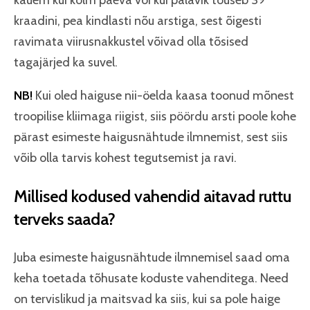
kauem kui kolm päeva või kui palavik tõuseb 39
kraadini, pea kindlasti nõu arstiga, sest õigesti
ravimata viirusnakkustel võivad olla tõsised
tagajärjed ka suvel.
NB!
Kui oled haiguse nii-öelda kaasa toonud mõnest
troopilise kliimaga riigist, siis pöördu arsti poole kohe
pärast esimeste haigusnähtude ilmnemist, sest siis
võib olla tarvis kohest tegutsemist ja ravi.
Millised kodused vahendid aitavad ruttu
terveks saada?
Juba esimeste haigusnähtude ilmnemisel saad oma
keha toetada tõhusate koduste vahenditega. Need
on tervislikud ja maitsvad ka siis, kui sa pole haige