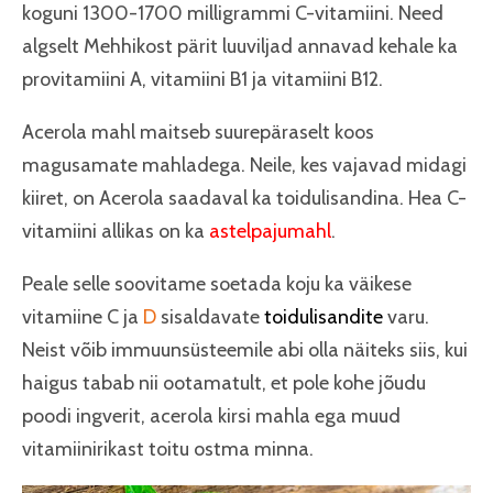
koguni 1300-1700 milligrammi C-vitamiini. Need
algselt Mehhikost pärit luuviljad annavad kehale ka
provitamiini A, vitamiini B1 ja vitamiini B12.
Acerola mahl maitseb suurepäraselt koos
magusamate mahladega. Neile, kes vajavad midagi
kiiret, on Acerola saadaval ka toidulisandina. Hea C-
vitamiini allikas on ka
astelpajumahl
.
Peale selle soovitame soetada koju ka väikese
vitamiine C ja
D
sisaldavate
toidulisandite
varu.
Neist võib immuunsüsteemile abi olla näiteks siis, kui
haigus tabab nii ootamatult, et pole kohe jõudu
poodi ingverit, acerola kirsi mahla ega muud
vitamiinirikast toitu ostma minna.