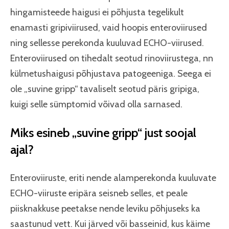
hingamisteede haigusi ei põhjusta tegelikult
enamasti gripiviirused, vaid hoopis enteroviirused
ning sellesse perekonda kuuluvad ECHO-viirused.
Enteroviirused on tihedalt seotud rinoviirustega, nn
külmetushaigusi põhjustava patogeeniga. Seega ei
ole „suvine gripp“ tavaliselt seotud päris gripiga,
kuigi selle sümptomid võivad olla sarnased.
Miks esineb „suvine gripp“ just soojal
ajal?
Enteroviiruste, eriti nende alamperekonda kuuluvate
ECHO-viiruste eripära seisneb selles, et peale
piisknakkuse peetakse nende leviku põhjuseks ka
saastunud vett. Kui järved või basseinid, kus käime