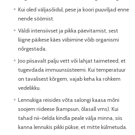
Kui oled väljasõidul, pese ja koori puuviljad enne
nende söömist.
Väldi intensiivset ja pikka päevitamist, sest
liigne päikese käes viibimine võib organismi
nõrgestada.
Joo piisavalt palju vett või lahjat taimeteed, et
tugevdada immuunsüsteemi. Kui temperatuur
on tavalisest kõrgem, vajab keha ka rohkem
vedelikku.
Lennukiga reisides võta salongi kaasa mõni
soojem riideese (kampsun, õlasall vms). Kui
tahad nii-öelda kindla peale välja minna, siis
kanna lennukis pikki pükse, et mitte külmetuda.