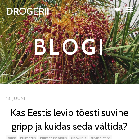
DROGERII
lisati ostukorvi.
Vaata ostukorvi
BLOGI
13. JUUNI
Kas Eestis levib tõesti suvine
gripp ja kuidas seda vältida?
gripp
külmetus
külmetushaigus
rinoviirus
suvine gripp