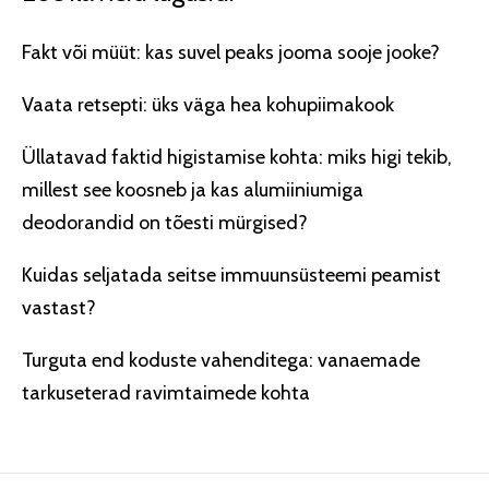
Fakt või müüt: kas suvel peaks jooma sooje jooke?
Vaata retsepti: üks väga hea kohupiimakook
Üllatavad faktid higistamise kohta: miks higi tekib,
millest see koosneb ja kas alumiiniumiga
deodorandid on tõesti mürgised?
Kuidas seljatada seitse immuunsüsteemi peamist
vastast?
Turguta end koduste vahenditega: vanaemade
tarkuseterad ravimtaimede kohta