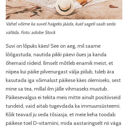
Vahel võime ka suvel haigeks jääda, kuid sageli saab seda
vältida. Foto: adobe Stock
Suvi on lõpuks käes! See on aeg, mil saame
lõõgastuda, nautida pikki päevi õues ja kanda
õhemaid riideid. Ilmselt mõtleb enamik meist, et
niipea kui päike pilvenurgast välja piilub, tuleb ära
kasutada iga võimalust päikese käes olemiseks, sest
mine sa tea, millal ilm jälle vihmaseks muutub.
Päikesevalgus ei tekita meis mitte ainult positiivseid
tundeid, vaid aitab tugevdada ka immuunsüsteemi.
Kõik teavad ju seda tõsiasja, et meie keha toodab
päikese toel D-vitamiini, mida aastaringselt nii väga