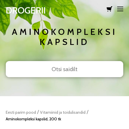
DROGERII
lisati ostukorvi.
Vaata ostukorvi
AMINOKOMPLEKSI
KAPSLID
/
/
Eesti parim pood
Vitamiinid ja toidulisandid
Aminokompleksi kapslid, 200 tk