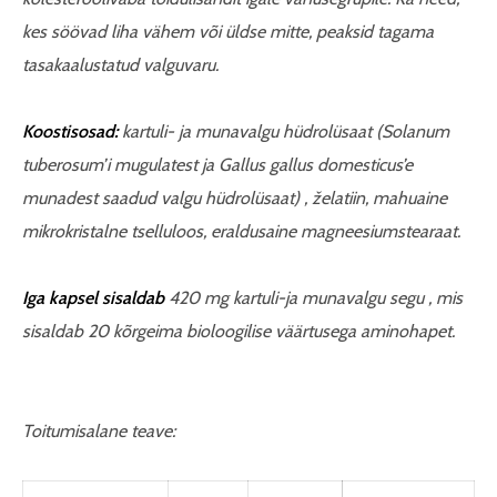
kes söövad liha vähem või üldse mitte, peaksid tagama
tasakaalustatud valguvaru.
Koostisosad:
kartuli- ja munavalgu hüdrolüsaat
(Solanum
tuberosum
’i mugulatest ja Gallus gallus domesticus’e
munadest saadud valgu hüdrolüsaat) , želatiin, mahuaine
mikrokristalne tselluloos, eraldusaine magneesiumstearaat.
Iga kapsel sisaldab
420 mg kartuli-ja munavalgu segu , mis
sisaldab 20 kõrgeima bioloogilise väärtusega aminohapet.
Toitumisalane teave: