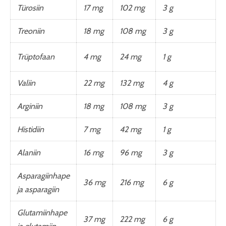
Türosiin
17 mg
102 mg
3 g
Treoniin
18 mg
108 mg
3 g
Trüptofaan
4 mg
24 mg
1 g
Valiin
22 mg
132 mg
4 g
Arginiin
18 mg
108 mg
3 g
Histidiin
7 mg
42 mg
1 g
Alaniin
16 mg
96 mg
3 g
Asparagiinhape
36 mg
216 mg
6 g
ja asparagiin
Glutamiinhape
37 mg
222 mg
6 g