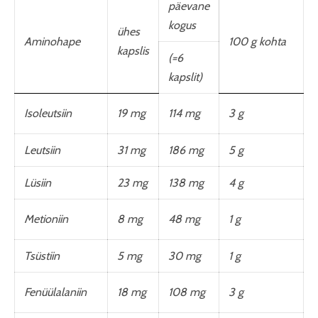
päevane
kogus
ühes
Aminohape
100 g kohta
kapslis
(=6
kapslit)
Isoleutsiin
19 mg
114 mg
3 g
Leutsiin
31 mg
186 mg
5 g
Lüsiin
23 mg
138 mg
4 g
Metioniin
8 mg
48 mg
1 g
Tsüstiin
5 mg
30 mg
1 g
Fenüülalaniin
18 mg
108 mg
3 g