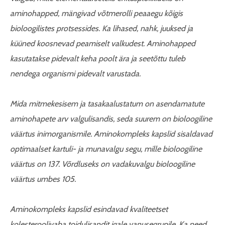
aminohapped, mängivad võtmerolli peaaegu kõigis
bioloogilistes protsessides. Ka lihased, nahk, juuksed ja
küüned koosnevad peamiselt valkudest. Aminohapped
kasutatakse pidevalt keha poolt ära ja seetõttu tuleb
nendega organismi pidevalt varustada.
Mida mitmekesisem ja tasakaalustatum on asendamatute
aminohapete arv valgulisandis, seda suurem on bioloogiline
väärtus inimorganismile. Aminokompleks kapslid sisaldavad
optimaalset kartuli- ja munavalgu segu, mille bioloogiline
väärtus on 137. Võrdluseks on vadakuvalgu bioloogiline
väärtus umbes 105.
Aminokompleks kapslid esindavad kvaliteetset
kolesteroolivaba toidulisandit igale vanusegrupile. Ka need,