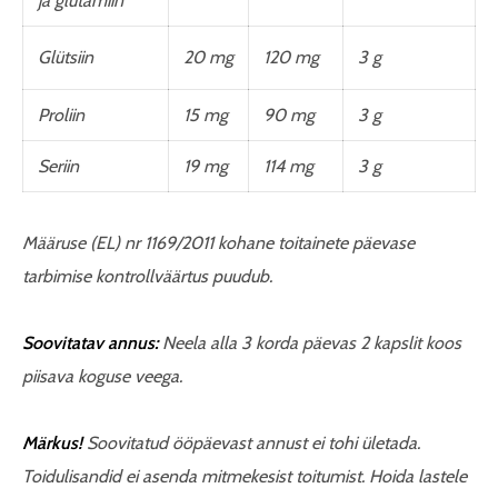
ja glutamiin
Glütsiin
20 mg
120 mg
3 g
Proliin
15 mg
90 mg
3 g
Seriin
19 mg
114 mg
3 g
Määruse (EL) nr 1169/2011 kohane toitainete päevase
tarbimise kontrollväärtus puudub.
Soovitatav annus:
Neela alla 3 korda päevas 2 kapslit koos
piisava koguse veega.
Märkus!
Soovitatud ööpäevast annust ei tohi ületada.
Toidulisandid ei asenda mitmekesist toitumist. Hoida lastele