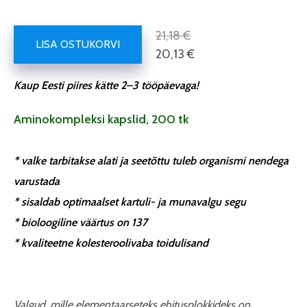
21,18 €
LISA OSTUKORVI
20,13 €
Kaup Eesti piires kätte 2–3 tööpäevaga!
Aminokompleksi kapslid, 200 tk
* valke tarbitakse alati ja seetõttu tuleb organismi nendega
varustada
* sisaldab optimaalset kartuli- ja munavalgu segu
* bioloogiline väärtus on 137
* kvaliteetne kolesteroolivaba toidulisand
Valgud, mille elementaarseteks ehitusplokkideks on