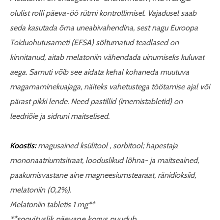
olulist rolli päeva-öö rütmi kontrollimisel. Vajadusel saab
seda kasutada õrna uneabivahendina, sest nagu Euroopa
Toiduohutusameti (EFSA) sõltumatud teadlased on
kinnitanud, aitab melatoniin vähendada uinumiseks kuluvat
aega. Samuti võib see aidata kehal kohaneda muutuva
magamaminekuajaga, näiteks vahetustega töötamise ajal või
pärast pikki lende. Need pastillid (imemistabletid) on
leedriõie ja sidruni maitselised.
Koostis:
magusained ksülitool , sorbitool; hapestaja
mononaatriumtsitraat, looduslikud lõhna- ja maitseained,
paakumisvastane aine magneesiumstearaat, ränidioksiid,
melatoniin (0,2%).
Melatoniin tabletis 1 mg**
**soovituslik päevane kogus puudub