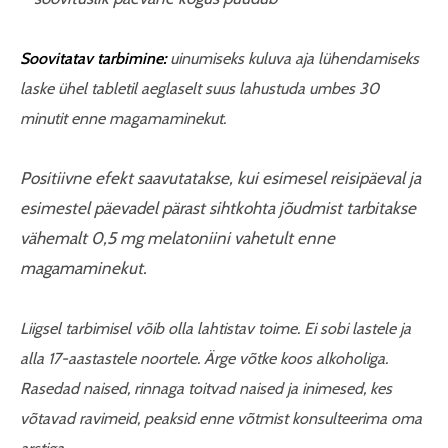
Soovitatav tarbimine:
uinumiseks kuluva aja lühendamiseks
laske ühel tabletil aeglaselt suus lahustuda umbes 30
minutit enne magamaminekut.
Positiivne efekt saavutatakse, kui esimesel reisipäeval ja
esimestel päevadel pärast sihtkohta jõudmist tarbitakse
vähemalt 0,5 mg melatoniini vahetult enne
magamaminekut.
Liigsel tarbimisel võib olla lahtistav toime. Ei sobi lastele ja
alla 17-aastastele noortele. Ärge võtke koos alkoholiga.
Rasedad naised, rinnaga toitvad naised ja inimesed, kes
võtavad ravimeid, peaksid enne võtmist konsulteerima oma