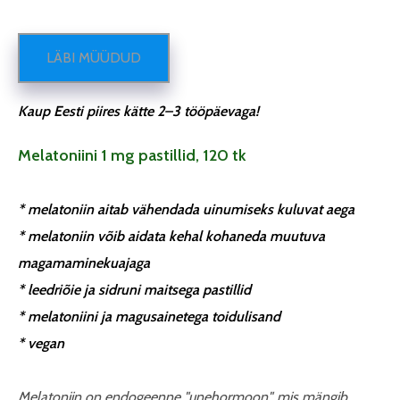
LÄBI MÜÜDUD
Kaup Eesti piires kätte 2–3 tööpäevaga!
Melatoniini 1 mg pastillid, 120 tk
* melatoniin aitab vähendada uinumiseks kuluvat aega
* melatoniin võib aidata kehal kohaneda muutuva
magamaminekuajaga
* leedriõie ja sidruni maitsega pastillid
* melatoniini ja magusainetega toidulisand
* vegan
Melatoniin on endogeenne "unehormoon", mis mängib