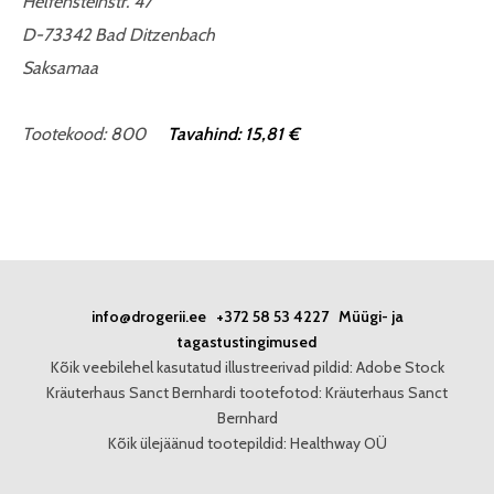
Helfensteinstr. 47
D-73342 Bad Ditzenbach
Saksamaa
Tootekood: 800
Tavahind: 15,81 €
info@drogerii.ee
+372 58 53 4227
Müügi- ja
tagastustingimused
Kõik veebilehel kasutatud illustreerivad pildid: Adobe Stock
Kräuterhaus Sanct Bernhardi tootefotod: Kräuterhaus Sanct
Bernhard
Kõik ülejäänud tootepildid: Healthway OÜ