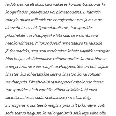
leidub peamiselt lihas, kuid väikeses kontsentratsioonis ka
köögiviljades, puuviljades või piimatoodetes. L-Karnitiin
mängib olulist rolli rakkude energiavahetuses ja rasvade
ainevahetuses ehk
lipometabolismis, transportides
pikaahelalisi rasvhappejääke läbi raku sisemembraani
mitokondritesse
. Mitokondoreid nimetatakse ka rakkude
jõujaamadeks, sest seal toodetakse kehale vajalikku energiat.
Muu hulgas oksüdeeritakse mitokondorites ka metabloose
energia tootmise eesmärgil rasvhappeid. See on eriti vajalik
lihastes, kus lõhustatakse kestva lihastöö korral rohkelt
rasvhappeid. Pikaahelalisi rasvhappeid mitokondoritesse
transportides aitab karnitiin vältida lipiidide kuhjumist
skeletilihastesse, südamelihasesse ja maksa. Kuigi
inimorganism sünteesib reeglina piisavalt L-karnitiini, võib
seda teatud haiguste korral organismis siiski liiga vähe olla.