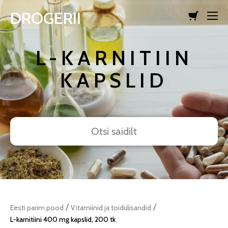
DROGERII
lisati ostukorvi.
Vaata ostukorvi
L-KARNITIIN
KAPSLID
/
/
Eesti parim pood
Vitamiinid ja toidulisandid
L-karnitiini 400 mg kapslid, 200 tk