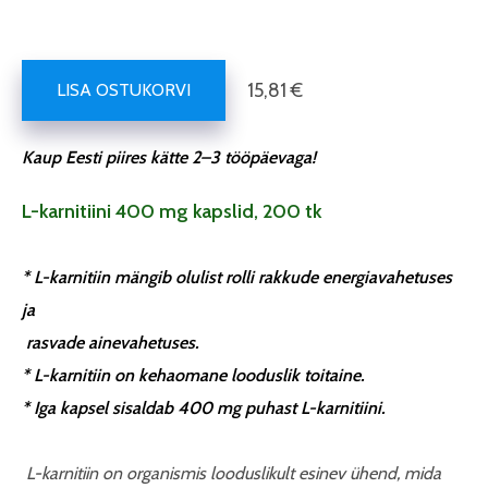
15,81 €
LISA OSTUKORVI
Kaup Eesti piires kätte 2–3 tööpäevaga!
L-karnitiini 400 mg kapslid, 200 tk
*
L-karnitiin mängib olulist rolli rakkude energiavahetuses
ja
rasvade ainevahetuses.
*
L-karnitiin on kehaomane looduslik toitaine.
*
Iga kapsel sisaldab 400 mg puhast L-karnitiini.
L-karnitiin on organismis looduslikult esinev ühend, mida