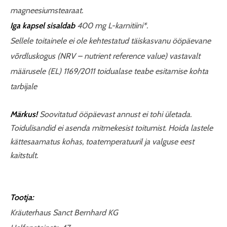
magneesiumstearaat.
Iga kapsel sisaldab
400 mg L-karnitiini*.
Sellele toitainele ei ole kehtestatud
täiskasvanu ööpäevane
võrdluskogus (NRV
–
nutrient reference value) vastavalt
määrusele (EL) 1169/2011 toidualase teabe esitamise kohta
tarbijale
Märkus!
Soovitatud ööpäevast annust ei tohi ületada.
Toidulisandid ei asenda mitmekesist toitumist. Hoida lastele
kättesaamatus kohas, toatemperatuuril ja valguse eest
kaitstult.
Tootja:
Kräuterhaus Sanct Bernhard KG