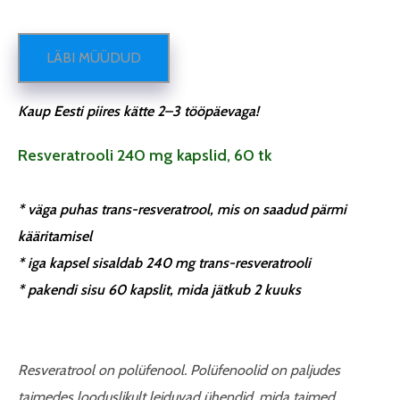
LÄBI MÜÜDUD
Kaup Eesti piires kätte 2–3 tööpäevaga!
Resveratrooli 240 mg kapslid, 60 tk
* väga puhas trans-resveratrool, mis on saadud pärmi
kääritamisel
* iga kapsel sisaldab 240 mg trans-resveratrooli
* pakendi sisu 60 kapslit, mida jätkub 2 kuuks
Resveratrool on polüfenool. Polüfenoolid on paljudes
taimedes looduslikult leiduvad ühendid, mida taimed