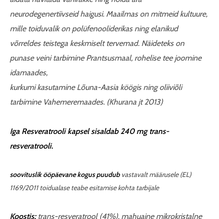
neurodegenertiivseid haigusi. Maailmas on mitmeid kultuure,
mille toiduvalik on polüfenooliderikas ning elanikud
võrreldes teistega keskmiselt tervemad. Näideteks on
punase veini tarbimine Prantsusmaal, rohelise tee joomine
idamaades,
kurkumi kasutamine Lõuna-Aasia köögis ning oliiviõli
tarbimine Vahemeremaades.
(Khurana jt 2013)
Iga Resveratrooli kapsel sisaldab 240 mg trans-
resveratrooli.
soovituslik ööpäevane kogus
puudub
vastavalt määrusele (EL)
1169/2011 toidualase teabe esitamise kohta tarbijale
Koostis:
trans-resveratrool (41%), mahuaine mikrokristalne