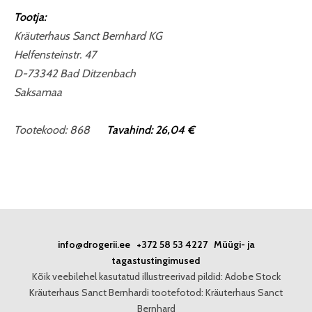
Tootja:
Kräuterhaus Sanct Bernhard KG
Helfensteinstr. 47
D-73342 Bad Ditzenbach
Saksamaa
Tootekood: 868
Tavahind: 26,04 €
info@drogerii.ee
+372 58 53 4227
Müügi- ja
tagastustingimused
Kõik veebilehel kasutatud illustreerivad pildid: Adobe Stock
Kräuterhaus Sanct Bernhardi tootefotod: Kräuterhaus Sanct
Bernhard