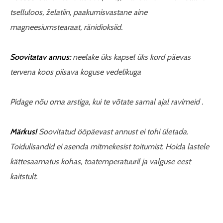
tselluloos, želatiin, paakumisvastane aine
magneesiumstearaat, ränidioksiid.
Soovitatav annus:
neelake üks kapsel üks kord päevas
tervena koos piisava koguse vedelikuga
Pidage nõu oma arstiga, kui te võtate samal ajal ravimeid .
Märkus!
Soovitatud ööpäevast annust ei tohi ületada.
Toidulisandid ei asenda mitmekesist toitumist. Hoida lastele
kättesaamatus kohas, toatemperatuuril ja valguse eest
kaitstult.