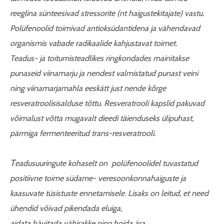
reeglina sünteesivad stressorite (nt haigustekitajate) vastu.
Polüfenoolid toimivad antioksüdantidena ja vähendavad
organismis vabade radikaalide kahjustavat toimet.
Teadus- ja toitumisteadlikes ringkondades mainitakse
punaseid viinamarju ja nendest valmistatud punast veini
ning viinamarjamahla eeskätt just nende kõrge
resveratroolisisalduse tõttu. Resveratrooli kapslid pakuvad
võimalust võtta mugavalt dieedi täienduseks ülipuhast,
pärmiga fermenteeritud trans-resveratrooli.
T
eadusuuringute kohaselt on polüfenoolidel tuvastatud
positiivne toime südame-
veresoonkonnahaiguste ja
kaasuvate tüsistuste ennetamisele. Lisaks on leitud, et need
ühendid võivad pikendada eluiga,
aidata hävitada vähirakke ning hoida ära