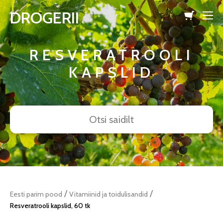
DROGERII
lisati ostukorvi.
Vaata ostukorvi
RESVERATROOLI
KAPSLID
/
/
Eesti parim pood
Vitamiinid ja toidulisandid
Resveratrooli kapslid, 60 tk