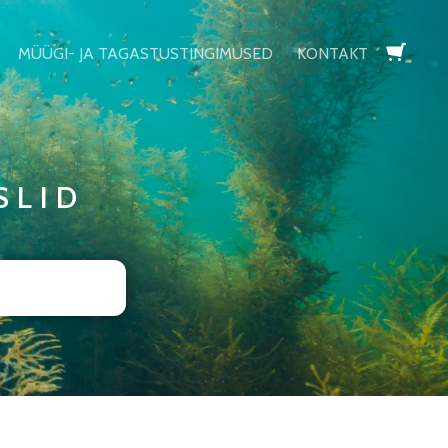
MÜÜGI- JA TAGASTUSTINGIMUSED
KONTAKT
lisati ostukorvi.
Vaata ostukorvi
SLID