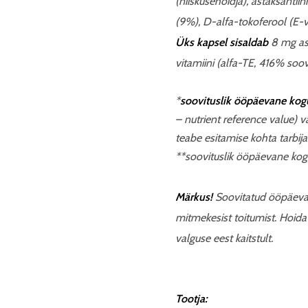
(niiskusehoidja), astaksantii
(9%), D-alfa-tokoferool (E-vi
Üks kapsel sisaldab
8 mg ast
vitamiini (alfa-TE, 416
% soovi
*
soovituslik ööpäevane kog
–
nutrient reference value) v
teabe esitamise kohta tarbija
**soovituslik ööpäevane ko
Märkus!
Soovitatud ööpäevas
mitmekesist toitumist. Hoida
valguse eest kaitstult.
Tootja: