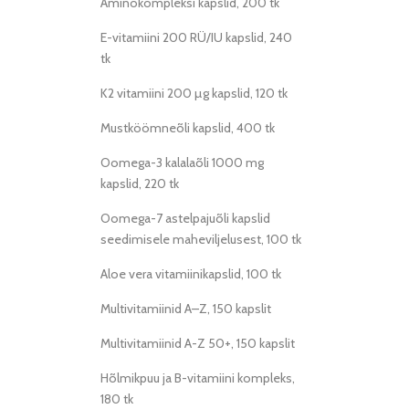
Aminokompleksi kapslid, 200 tk
E-vitamiini 200 RÜ/IU kapslid, 240
tk
K2 vitamiini 200 µg kapslid, 120 tk
Mustköömneõli kapslid, 400 tk
Oomega-3 kalalaõli 1000 mg
kapslid, 220 tk
Oomega-7 astelpajuõli kapslid
seedimisele maheviljelusest, 100 tk
Aloe vera vitamiinikapslid, 100 tk
Multivitamiinid A–Z, 150 kapslit
Multivitamiinid A-Z 50+, 150 kapslit
Hõlmikpuu ja B-vitamiini kompleks,
180 tk