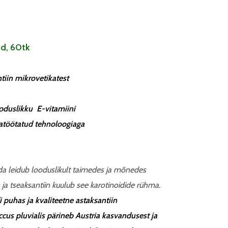
id, 60tk
tiin mikrovetikatest
ooduslikku
E-vitamiini
jatöötatud tehnoloogiaga
da leidub looduslikult taimedes ja mõnedes
 ja tseaksantiin kuulub see karotinoidide rühma.
 puhas ja kvaliteetne astaksantiin
us pluvialis pärineb Austria kasvandusest ja