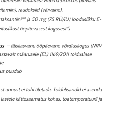
ni oleoresiin vetikatest Haematococcus pluvialis
tamiin), raudoksiid (värvaine).
aksantiini** ja 50 mg (75 RÜ/IU) looduslikku E-
tuslikust ööpäevasest kogusest*)
.
us
–
täiskasvanu ööpäevane võrdluskogus (NRV
astavalt määrusele (EL) 1169/2011 toidualase
le
gus puudub
t annust ei tohi ületada. Toidulisandid ei asenda
 lastele kättesaamatus kohas, toatemperatuuril ja