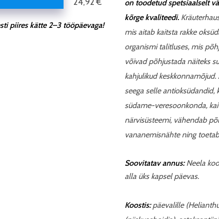
24,92 €
on toodetud spetsiaalselt vä
kõrge kvaliteedi.
Kräuterhausi
ti piires kätte 2–3 tööpäevaga!
mis aitab kaitsta rakke oksüda
organismi talitluses, mis põ
võivad põhjustada näiteks su
kahjulikud keskkonnamõjud. 
seega selle antioksüdandid,
südame-veresoonkonda, kaits
närvisüsteemi, vähendab põlet
vananemisnähte ning toetab li
Soovitatav annus:
Neela koos
alla üks kapsel päevas.
Koostis:
päevalille (Helianthus