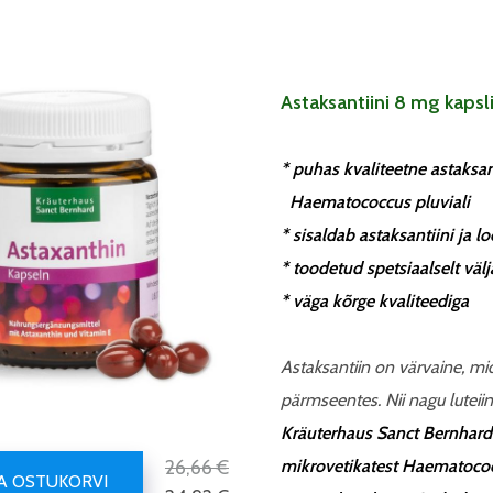
Astaksantiini 8 mg kapsl
*
puhas kvaliteetne astaksan
Haematococcus pluviali
*
sisaldab astaksantiini ja l
*
toodetud spetsiaalselt väl
*
väga kõrge kvaliteediga
Astaksantiin on värvaine, mi
pärmseentes. Nii nagu luteiin
Kräuterhaus Sanct Bernhardi
26,66 €
mikrovetikatest Haematococc
SA OSTUKORVI