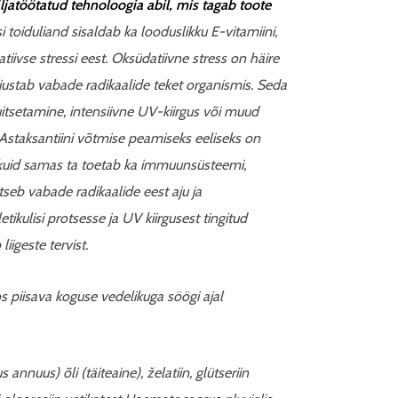
ljatöötatud tehnoloogia abil, mis tagab toote
 toiduliand sisaldab ka looduslikku E-vitamiini,
tiivse stressi eest.
Oksüdatiivne stress on häire
hjustab vabade radikaalide teket organismis. Seda
itsetamine, intensiivne UV-kiirgus või muud
Astaksantiini võtmise peamiseks eeliseks on
 kuid samas ta toetab ka immuunsüsteemi,
eb vabade radikaalide eest aju ja
ikulisi protsesse ja UV kiirgusest tingitud
igeste tervist.
 piisava koguse vedelikuga söögi ajal
 annuus) õli (täiteaine), želatiin, glütseriin